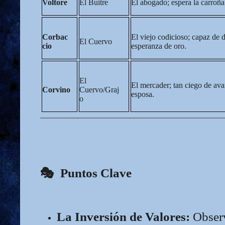
Voltore
El Buitre
El abogado; espera la carroña 
Corbac
El viejo codicioso; capaz de 
El Cuervo
cio
esperanza de oro.
El
El mercader; tan ciego de ava
Corvino
Cuervo/Graj
esposa.
o
🎭
Puntos Clave
La Inversión de Valores:
Observ