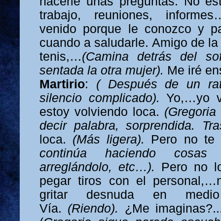
hacerle unas preguntas. No es
trabajo, reuniones, informe
venido porque le conozco y 
cuando a saludarle. Amigo de la 
tenis,…
(Camina detrás del so
sentada la otra mujer).
Me iré en
Martirio
:
( Después de un rat
silencio complicado).
Yo,…yo 
estoy volviendo loca.
(Gregoria
decir palabra, sorprendida. Tr
loca.
(Más ligera).
Pero no te
continúa haciendo cosas
arreglándolo, etc…).
Pero no l
pegar tiros con el personal,…
gritar desnuda en me
Vía.
(Riendo).
¿Me imaginas?.