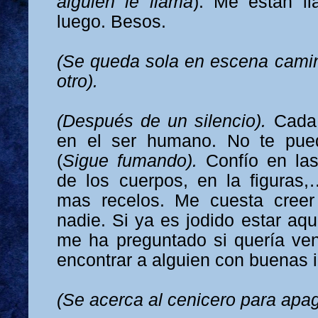
alguien le llama
). Me están l
luego. Besos.
(Se queda sola en escena cami
otro).
(Después de un silencio).
Cada 
en el ser humano. No te pued
(
Sigue fumando).
Confío en las
de los cuerpos, en la figuras,…
mas recelos. Me cuesta cree
nadie. Si ya es jodido estar aq
me ha preguntado si quería ve
encontrar a alguien con buenas 
(Se acerca al cenicero para apag