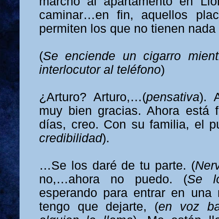
marcho al apartamento en Llor
caminar…en fin, aquellos pla
permiten los que no tienen nada
(
Se enciende un cigarro mien
interlocutor al teléfono
)
¿Arturo? Arturo,…(
pensativa
). 
muy bien gracias. Ahora está 
días, creo. Con su familia, el 
credibilidad
).
…Se los daré de tu parte. (
Ner
no,…ahora no puedo. (
Se l
esperando para entrar en una 
tengo que dejarte, (
en voz ba