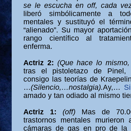
se le escucha en off, cada ve
liberó simbólicamente a to
mentales y sustituyó el términ
“alienado”. Su mayor aportación
rango científico al tratami
enferma.
Actriz 2:
(Que hace lo mismo,
tras el pistoletazo de Pinel,
consigo las teorías de Kraepeli
…
(Silencio,…nostalgia).
Ay,…
S
amado y tan odiado al mismo t
Actriz 1:
(off)
Mas de 70.0
trastornos mentales murieron 
cámaras de gas en pro de la 