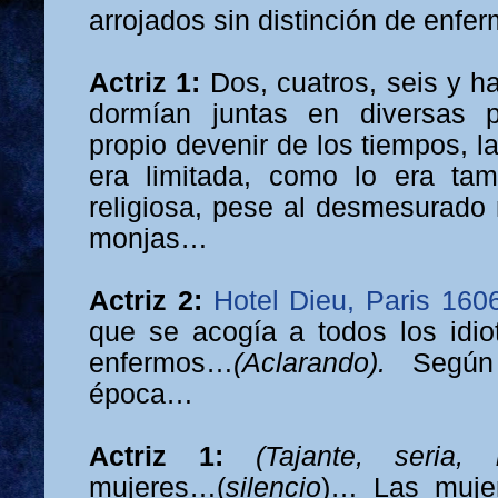
arrojados sin distinción de enfe
Actriz 1:
Dos, cuatros, seis y 
dormían juntas en diversas p
propio devenir de los tiempos, l
era limitada, como lo era tam
religiosa, pese al desmesurado
monjas…
Actriz 2:
Hotel Dieu, Paris 160
que se acogía a todos los idi
enfermos…
(Aclarando).
Según
época…
Actriz 1:
(Tajante, seria,
mujeres…(
silencio
)… Las muje