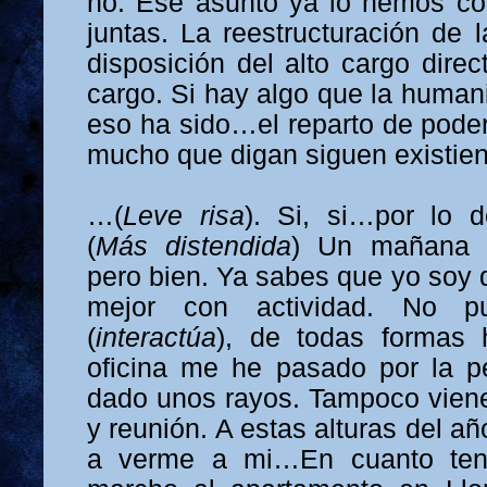
no. Ese asunto ya lo hemos co
juntas. La reestructuración de l
disposición del alto cargo direc
cargo. Si hay algo que la human
eso ha sido…el reparto de poder
mucho que digan siguen existie
…(
Leve risa
). Si, si…por lo
(
Más distendida
) Un mañana 
pero bien. Ya sabes que yo soy 
mejor con actividad. No p
(
interactúa
), de todas formas 
oficina me he pasado por la p
dado unos rayos. Tampoco viene
y reunión. A estas alturas del año
a verme a mi…En cuanto te