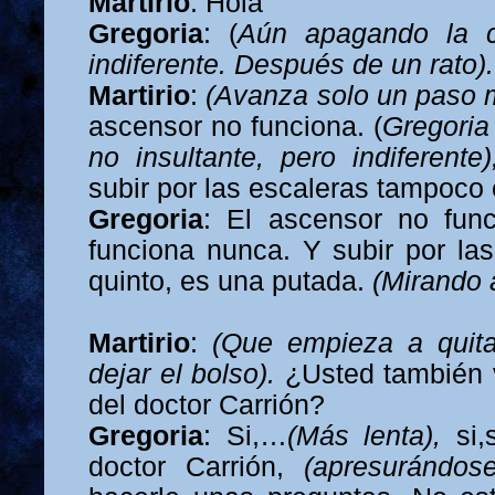
Martirio
: Hola
Gregoria
: (
Aún apagando la col
indiferente. Después de un rato)
Martirio
:
(Avanza solo un paso 
ascensor no funciona. (
Gregoria 
no insultante, pero indiferente
subir por las escaleras tampoco 
Gregoria
:
El ascensor no fun
funciona nunca. Y subir por las
quinto, es una putada.
(Mirando a
Martirio
:
(Que empieza a quita
dejar el bolso).
¿Usted también v
del doctor Carrión?
Gregoria
: Si,…
(Más lenta),
si
doctor Carrión,
(apresurándo