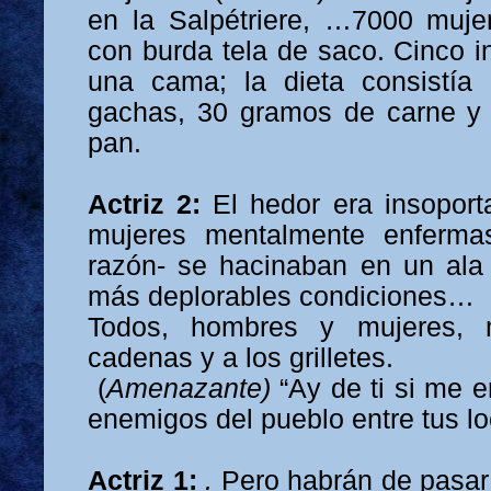
en
la Salpétriere
, …7000 mujer
con burda tela de saco. Cinco i
una cama; la dieta consistí
gachas,
30 gramos
de carne y 
pan.
Actriz 2:
El hedor era insopor
mujeres mentalmente enfermas
razón- se hacinaban en un ala d
más deplorables condiciones…
Todos, hombres y mujeres, 
cadenas y a los grilletes.
(
Amenazante)
“Ay de ti si me 
enemigos del pueblo entre tus lo
Actriz 1:
.
Pero habrán de pasa