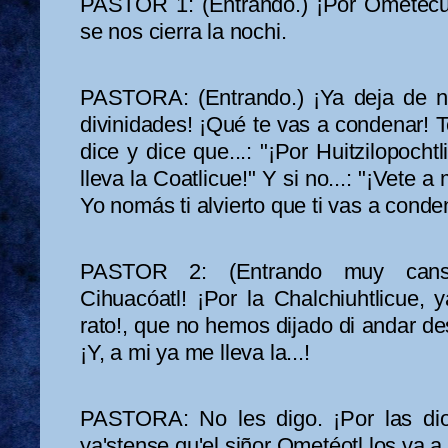
PASTOR 1: (Entrando.) ¡Por Ometecu
se nos cierra la nochi.
PASTORA: (Entrando.) ¡Ya deja de n
divinidades! ¡Qué te vas a condenar! T
dice y dice que...: "¡Por Huitzilopochtli
lleva la Coatlicue!" Y si no...: "¡Vete a
Yo nomás ti alvierto que ti vas a conden
PASTOR 2: (Entrando muy cansa
Cihuacóatl! ¡Por la Chalchiuhtlicue,
rato!, que no hemos dijado di andar de
¡Y, a mi ya me lleva la...!
PASTORA: No les digo. ¡Por las dio
ya'stense qu'el siñor Ometéotl los va a 