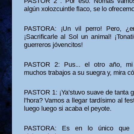
PASTOR 2 : Por eso. Nomás vamos
algún xolozcuintle flaco, se lo ofrecemo
PASTORA: ¡Un vil perro! Pero, ¿
¡Sacrificarle al Sol un animal! ¡Tonat
guerreros jóvencitos!
PASTOR 2: Pus... el otro año, mi 
muchos trabajos a su suegra y, mira có
PASTOR 1: ¡Ya'stuvo suave de tanta 
l'hora? Vamos a llegar tardísimo al fest
luego luego si acaba el peyote.
PASTORA: Es en lo único que pi