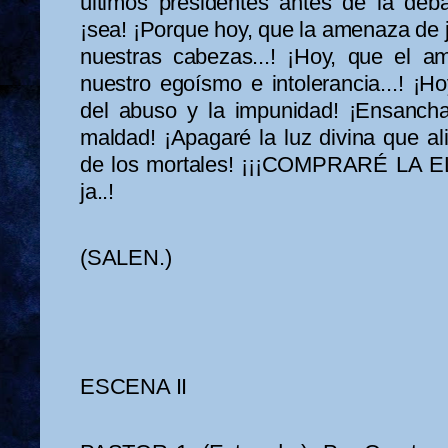
últimos presidentes antes de la deb
¡sea! ¡Porque hoy, que la amenaza de j
nuestras cabezas...! ¡Hoy, que el am
nuestro egoísmo e intolerancia...! ¡H
del abuso y la impunidad! ¡Ensanchar
maldad! ¡Apagaré la luz divina que a
de los mortales! ¡¡¡COMPRARÉ LA ELE
ja..!
(SALEN.)
ESCENA II