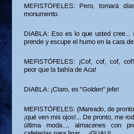
MEFISTÓFELES: Pero, tomará días 
monumento.
DIABLA: Eso es lo que usted cree... (S
prende y escupe el humo en la cara de 
MEFISTÓFELES: ¡Cof, cof, cof, co
peor que la bahía de Aca!
DIABLA: ¡Claro, es "Golden" jefe!
MEFISTÓFELES: (Mareado, de pronto s
¡qué ven mis ojos!... De pronto, me ro
última moda..., almacenes con prec
cafeterías para ligar..., ¡GUAU!