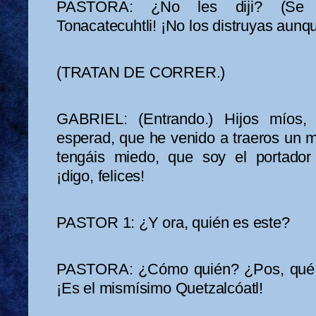
PASTORA: ¿No les diji? (Se hi
Tonacatecuhtli! ¡No los distruyas aunq
(TRATAN DE CORRER.)
GABRIEL: (Entrando.) Hijos míos, 
esperad, que he venido a traeros un 
tengáis miedo, que soy el portador d
¡digo, felices!
PASTOR 1: ¿Y ora, quién es este?
PASTORA: ¿Cómo quién? ¿Pos, qué n
¡Es el mismísimo Quetzalcóatl!