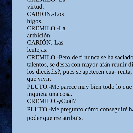
virtud.
CARIÓN.-Los
higos.
CREMILO.-La
a
m
bición.
CARIÓN.-Las
lentejas.
CREMILO.-Pero de ti nunca se ha saciado n
talentos, se desea con
m
ayor
afán
reunir
di
los dieciséis?, pues se apetecen cua- renta
qué vivir.
PLUTO.-Me parece
m
uy bien todo lo que
inquieta una cosa.
CREMILO.-
¿
Cuál?
PLUTO.-Me pregunto có
m
o conseguiré h
poder que
m
e atribuís.