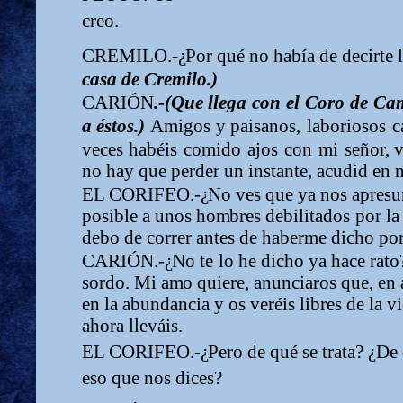
creo.
CREMILO.-
¿
Por qué no había de decirte 
casa de Cremilo.)
CARIÓN
.-(Que
llega
con
el
Coro
de
Cam
a
éstos.)
A
m
igos
y paisanos,
laboriosos
c
veces
habéis
co
m
i
do
ajos
con
m
i
señor, 
no hay que perder un instante, acudid en n
EL CORIFEO.-
¿
No ves que ya nos apresu
posible a unos ho
m
bres debilitados
por
la
debo de
correr
antes
de
haber
m
e
dicho
po
CARIÓN.-
¿
No
te
lo
he
dicho
ya
hace
r
a
to
sordo. Mi a
m
o quiere, anunciaros que, en 
en la abundancia y os veréis libres de la v
ahora lleváis.
EL CORIFEO.-
¿
Pero de qué se trata?
¿
D
e
eso que nos dices?