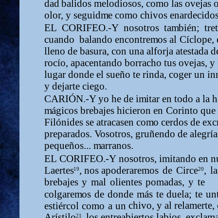
dad
balidos
m
elodiosos,
co
m
o
las
ovejas
o
olor, y seguid
m
e co
m
o chivos enardecidos 
EL CORIFEO.-Y nosotros ta
m
bién; tre
cuando balando encontre
m
os
al
Cíclope,
lleno de basura, con una alforja atestada d
rocío, apacentando borracho tus ovejas, y
lugar
donde
el
sueño
te
rinda,
c
oger un in
y dejarte ciego.
CARIÓN.-Y yo he de i
m
itar en todo a la
h
m
ágicos brebajes hicieron
en
Corinto
que
Filónides se atracasen co
m
o cerdos de exc
preparados.
Vosotros, gruñendo de alegría
pequeños...
m
arranos.
EL
CORIFEO.-Y
nosotros,
i
m
itando
en
n
Laerte
s
, nos apoderare
m
os
de
Circe
,
la
19
20
brebajes
y
m
al
olientes
po
m
adas,
y
te
colgare
m
os
de
donde
m
ás
te
duela;
te
un
chivo, y al rela
m
erte,
estiércol
co
m
o
a
un
Arístilo
,
los
entreabiertos
labios,
excla
m
21