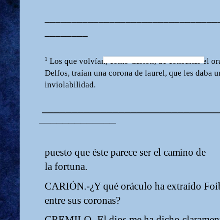
________________________________
________
1
Los
que
volvían,
co
m
o
Carión,
de
consultar
el or
Delfos,
traían
una
corona
de la
u
rel,
qu
e les
d
a
b
a
u
i
nv
i
o
la
b
ili
d
a
d
.
______________________________
_____________
puesto que éste parece ser el ca
m
ino de
la fortuna.
CARIÓN.-
¿
Y qué oráculo ha extraído Foi
entre sus coronas?
CREMILO.-El
dios
m
e
ha
dicho
clara
m
en