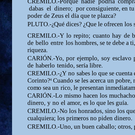
CREMILO.-Porque
nadie
podría
co
m
pr
dabas
el
dinero;
por consiguiente, en t
poder de Zeus el día que te plazca?
PLUTO.-
¿
Qué dices?
¿
Q
ue le ofrecen los 
CREMILO.-Y
lo
repito;
cuanto
hay
de
b
de
bello
entre
los ho
m
bres, se te debe a t
riqueza.
CARIÓN.-Yo,
por
eje
m
plo,
soy
esclavo
de
haberlo
tenido, sería libre.
CREMILO.-
¿
Y
no
sabes
lo
que
se
cue
n
ta 
Corinto
?
Cuando se les acerca
un
pobre,
4
co
m
o sea
un
rico,
le
presentan
in
m
ediata
CARIÓN.-Lo
m
i
s
m
o
hacen
los
m
uchacho
dinero,
y
no
el
a
m
or,
es lo que les guía.
CREMILO.-No los honrados, sino los que 
cualquiera; los pri
m
eros no piden dinero.
CREMILO.-Uno, un buen caballo; otros, p