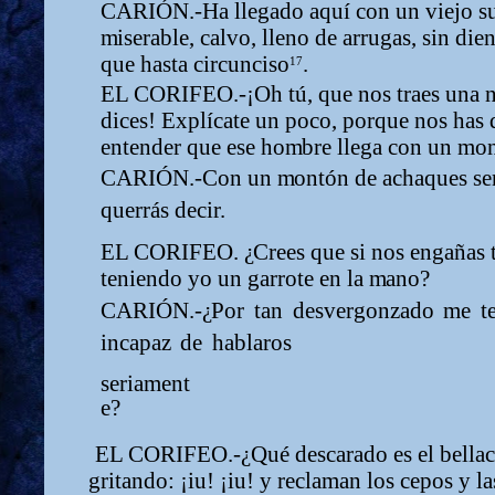
CARIÓN.-Ha
llegado
aquí
con
un
viejo
s
m
i
serable, calvo, lleno de arrugas, sin dien
que hasta circuncis
o
.
17
EL CORIFEO.-¡Oh tú, que nos traes una no
dices! Explícate un poco, porque nos has 
entender que ese ho
m
bre llega con un
m
on
CARIÓN.-Con un
m
ontón de achaques sen
querrás decir.
EL CORIFEO.
¿
Crees que si nos engañas t
teniendo yo un garrote en la
m
ano?
CARIÓN.-
¿
Por
tan
desvergonzado
m
e
t
incapaz
de
hablaros
seria
m
ent
e?
EL CORIFEO.-
¿
Qué descarado es el bellac
gritando: ¡iu! ¡iu! y recla
m
an los cepos y la