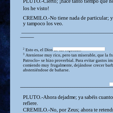
PLUTO.-Cierto; ¡hace tanto tie
m
po que n
los he visto!
CREMILO.-No tiene nada de particular; y
y ta
m
poco los veo.
________________________________________
______
2
Esto
es,
el
Dios
de
las
riquezas.
3
Ateniense
m
u
y rico,
pero
tan
m
iserable,
que
la fr
Patrocl
o
» se
hizo
proverbial. Para evitar gastos i
m
co
m
iendo
m
u
y
frugal
m
ente,
dejándose
crecer
bar
absteniéndose
de
bañarse.
________________________________________
PLUTO.-Ahora dejad
m
e; ya sabéis cuant
refiere.
CREMILO.-No, por Zeus; ahora te retend