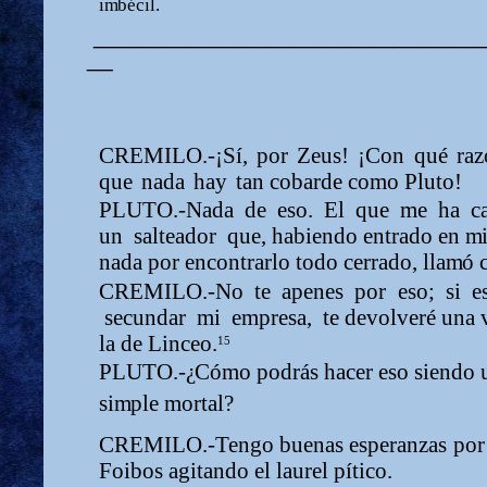
i
m
b
écil.
______________________________
__
CREMILO.-¡Sí,
por
Zeus!
¡Con
qué
ra
que
nada
hay
tan cobarde co
m
o Pluto!
PLUTO.-Nada
de
eso.
El
que
m
e
ha c
un salteador que, habiendo entrado en
m
nada por encontrarlo todo cerrado, lla
m
ó 
CREMILO.-No
te
apenes
por
eso;
si
e
secundar
m
i
e
m
presa,
te devolveré una 
la de Linceo.
15
PLUTO.-
¿
Có
m
o podrás hacer eso siendo 
si
m
ple
m
ortal?
CREMILO.-Tengo
buenas
esperanzas
por
Foibos
agitando
el laurel pítico.