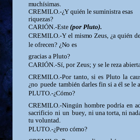
m
uchísi
m
as.
CREMILO.-
¿
Y quién le su
m
i
nistra esas
riquezas?
CARIÓN.-Este
(por Pluto).
CREMILO.-Y
el
m
i
s
m
o
Zeus,
¿
a
quién
d
le
ofrecen?
¿
N
o
es
gracias a Pluto?
CARIÓN.-Sí, por Zeus; y se le reza abiert
CREMILO.-Por
tanto,
si
es
Pluto
la
cau
¿
no
puede
ta
m
bién darles fin si a él se le 
PLUTO.-
¿
Có
m
o?
CREMILO.-Ningún
ho
m
bre
podría
en
a
sacrificio
ni
un
buey,
ni una torta, ni nad
tu voluntad.
PLUTO.-
¿
Pero có
m
o?