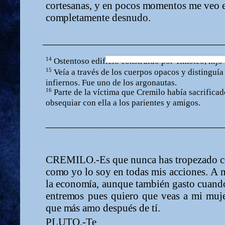
cortesanas, y en pocos
m
o
m
entos
m
e veo e
co
m
pleta
m
ente desnudo.
________________________________________
14
Ostentoso
edificio
construido
por
Ti
m
o
teo,
hijo
15
Veía a
través
de
l
o
s
cuerpos
opacos
y distinguía
i
n
fiernos.
Fue
uno
de
l
o
s argonautas.
16
Parte
de
la vícti
m
a
que
Cre
m
ilo
había
sacrificad
obsequiar
con
ella a
l
o
s parientes
y a
m
igos.
_______________________________________
CREMILO.-Es
que
nunca
has
tropezado
c
co
m
o yo lo soy en todas
m
i
s
acciones.
A
la
econo
m
ía,
aunque
ta
m
bién
gasto cuand
entre
m
os
pues
quiero
que
veas
a
m
i
m
uj
que
m
ás a
m
o después de tí.
PLUTO.-Te