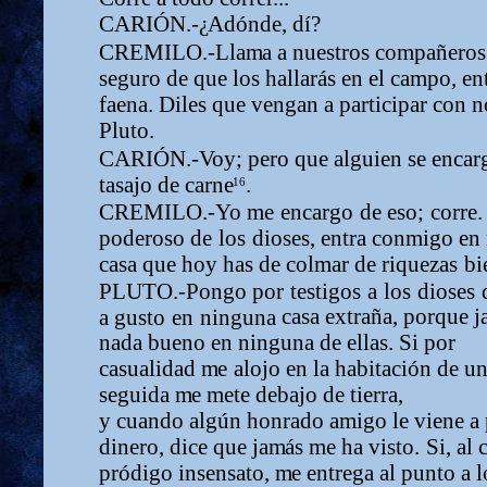
CARIÓN.-
¿
Adónde, dí?
CREMILO.-Lla
m
a a nuestros co
m
pañeros
seguro de que los hallarás
en
el
ca
m
po,
en
faena.
Diles
que
vengan
a
participar
con n
Pluto.
CARIÓN.-Voy; pero que alguien se encargu
tasajo de carn
e
.
16
CREMILO.-Yo
m
e
encargo
de
eso;
corre.
poderoso
de
los
dioses, entra
con
m
igo
en
casa
que
hoy
has
de
col
m
ar
de
riquezas
bi
PLUTO.-Pongo
por
testigos
a
los
dioses
casa extraña, porque j
a
gusto
en
ninguna
nada bueno en ninguna de ellas. Si por
casualidad
m
e
alojo
en
la
habitación
de
u
seguida
m
e
m
ete debajo de tierra,
y
cuando
algún
honrado
a
m
igo
le
viene
a
dinero, dice que ja
m
ás
m
e
ha
visto.
Si,
al
c
pródigo insensato,
m
e entrega al punto a l