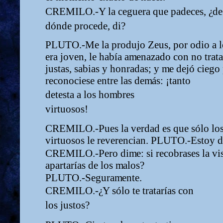
CREMILO.-Y la ceguera que padeces,
¿
de
dónde procede, di?
PLUTO.-Me la produjo Zeus, por odio a l
era joven, le había a
m
enazado con no trata
justas, sabias y honradas; y
m
e dejó ciego
reconociese entre las de
m
ás: ¡tanto
detesta a los ho
m
bres
virtuosos!
CREMILO.-Pues la verdad es que sólo lo
virtuosos le reverencian. PLUTO.-Estoy d
CREMILO.-Pero di
m
e: si recobrases la vi
apartarías de los
m
alos?
PLUTO.-Segura
m
ente.
CREMILO.-
¿
Y sólo te tratarías con
los justos?