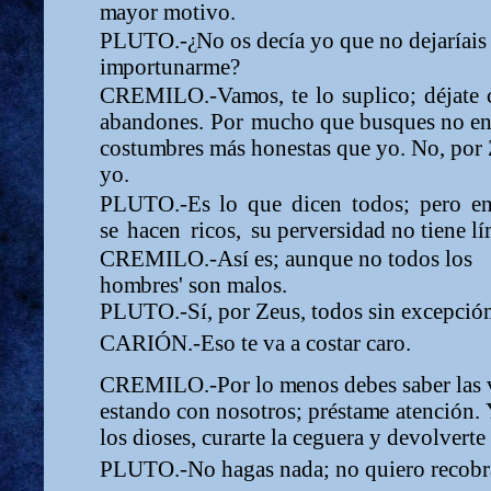
m
ayor
m
otivo.
PLUTO.-
¿
No os decía yo que no dejaríais
i
m
portunar
m
e?
CREMILO.-Va
m
os,
te
lo
suplico;
déjate
abandones.
Por
m
ucho que
busques
no
en
costu
m
bres
m
ás honestas que yo. No, por 
yo.
PLUTO.-Es
lo
que
dicen
todos;
pero
e
se
hacen
ricos,
su perversidad no tiene lí
CREMILO.-Así es; aunque no todos los
ho
m
bres'
son
m
alos.
PLUTO.-Sí, por Zeus, todos sin excepción
CARIÓN.-Eso te va a costar caro.
CREMILO.-Por lo
m
enos debes saber las
estando con nosotros;
présta
m
e
atención.
los dioses, curarte la ceguera y devolverte 
PLUTO.-No hagas nada; no quiero recobra