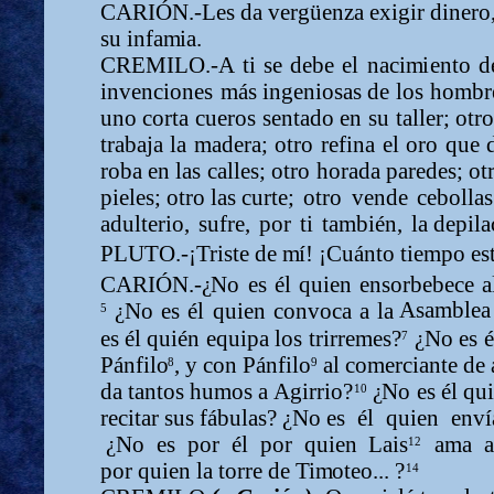
CARIÓN.-Les da vergüenza exigir dinero, 
su infa
m
i
a.
CREMILO.-A
ti
se
debe
el
naci
m
i
ento
d
invenciones
m
ás ingeniosas
de
los
ho
m
br
uno
corta
cueros
sentado
en
su
taller; otro
trabaja
la
m
ader
a
;
otro
refina
el
oro
que
roba
en
las
calles;
otro
horada
paredes;
ot
pieles;
otro
las curte;
otro
vende
cebollas
adulterio,
sufre,
por
ti
ta
m
bién,
la depila
PLUTO.-¡Triste de
m
í
! ¡Cuánto tie
m
po es
CARIÓN.-
¿
No
es
él
quien
ensorbebece
a
Asa
m
blea
¿
N
o
es
él
quien
convoca
a
la
5
es
él
quién
equipa
los
trirre
m
es
?
¿
N
o
es
é
7
Pánfil
o
,
y con Pánfilo
al co
m
erciante de
8
9
da tantos
hu
m
os
a
Agirrio
?
¿
N
o
es
él
qu
10
recitar
sus
fábulas?
¿
N
o es
él
quien
env
¿
N
o
es
por
él
por
quien
Lai
s
a
m
a
a
12
por quien la torre de Ti
m
oteo...
?
14