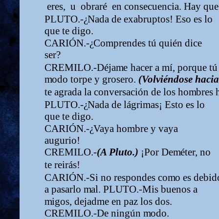
eres,
u
obraré
en consecuencia. Hay que
PLUTO.-
¿
Nada de exabruptos! Eso es lo
que te digo.
CARIÓN.-
¿
Co
m
prendes tú quién dice
ser?
CREMILO.-Déja
m
e
hacer
a
m
í
,
porque
tú
m
odo torpe y grosero.
(Volviéndose
haci
te agrada la conversación de los ho
m
bres 
PLUTO.-
¿
Nada de lágri
m
as¡ Esto es lo
que te digo.
CARIÓN.-
¿
Vaya ho
m
bre y vaya
augurio!
CREMILO.-
(A Pluto.)
¡Por De
m
éter, no
te reirás!
CARIÓN.-Si no respondes co
m
o es debid
a pasarlo
m
al. PLUTO.-Mis buenos a
m
igos, dejad
m
e en paz los dos.
CREMILO.-De ningún
m
odo.