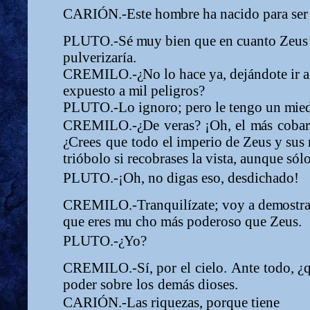
CARIÓN.-Este ho
m
bre ha nacido para ser
PLUTO.-Sé
m
uy bien que en cuanto Zeus
pulverizaría.
CREMILO.-
¿
N
o lo hace ya, dejándote ir a
expuesto a
m
il peligros?
PLUTO.-Lo ignoro; pero le tengo un
m
i
e
CREMILO.-
¿
D
e
veras?
¡Oh,
el
m
ás
coba
¿
Crees
que
todo
el i
m
perio de Zeus y sus 
trióbolo si recobrases la vista, aunque só
PLUTO.-¡Oh, no digas eso, desdichado!
CREMILO.-Tranquilízate; voy a de
m
ostra
que eres
m
u cho
m
ás poderoso que Zeus.
PLUTO.-
¿
Yo?
CREMILO.-Sí,
por
el
cielo.
Ante
todo,
¿
poder
sobre
los
de
m
ás dioses.
CARIÓN.-Las riquezas, porque tiene