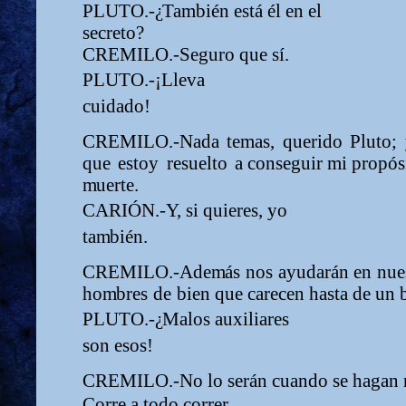
PLUTO.-
¿
Ta
m
bién está él en el
secreto?
CREMILO.-Seguro que sí.
PLUTO.-¡Lleva
cuidado!
CREMILO.-Nada
te
m
as,
querido
Pluto;
que
estoy
resuelto
a conseguir
m
i propós
m
uerte.
CARIÓN.-Y, si quieres, yo
ta
m
bién.
CREMILO.-Ade
m
ás
nos
ayudarán
en
nue
ho
m
bres
de
bien
que carecen hasta de un 
PLUTO.-
¿
Malos auxiliares
son esos!
CREMILO.-No lo serán cuando se hagan 
Corre a todo correr...