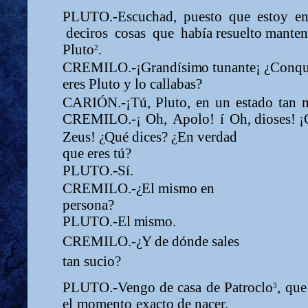
PLUTO.-Escuchad,
puesto
que
estoy
e
deciros
cosas
que
había resuelto
m
anten
Plut
o
.
2
CREMILO.-¡Grandísi
m
o tunante¡
¿
Conq
eres Pluto y lo callabas?
CARIÓN.-¡Tú,
Pluto,
en
un
estado
tan
CREMILO.-¡
Oh,
Apolo!
í
Oh, dioses! ¡
Zeus!
¿
Q
ué dices?
¿
En verdad
que eres tú?
PLUTO.-Sí.
CREMILO.-
¿
El
m
i
s
m
o en
persona?
PLUTO.-El
m
i
s
m
o.
CREMILO.-
¿
Y de dónde sales
tan sucio?
PLUTO.-Vengo
de
casa
de
Patrocl
o
,
que
3
el
m
o
m
ento
exacto de nacer.