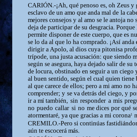
CARIÓN.-¡Ah,
qué
penoso
es,
oh
Zeus
y
esclavo de un a
m
o que anda
m
al
de
la
cab
m
ejores consejos y al a
m
o se le antoja no 
deja
de
participar
de su desgracia. Porque 
per
m
ite
disponer
de
este
cuerpo,
que
es
nu
se
lo
da
al
que
lo
ha co
m
prado. ¡Así anda 
dirigir a Apolo, al dios cuya pitonisa prof
trípode,
una
j
u
sta acusación: que siendo
según
se
asegura,
haya
dejado
salir
de su t
de locura, obstinado
en
seguir
a
un
ciego
al
buen
sentido,
según
el
cual quien
tiene
al
que carece
de
ellos;
pero
a
m
i
a
m
o
no
h
co
m
prender;
y
se
va
detrás
del ciego, y p
ir a
m
í ta
m
bién,
sin
responder
a
m
i
s
preg
no
puedo
callar
si
no
m
e dices
por
qué
s
ator
m
entaré,
ya
que
gracias
a
m
i
corona
n
1
CREMILO.-Pero
si
continúas
fastidiándo
aún te escocerá
m
ás.