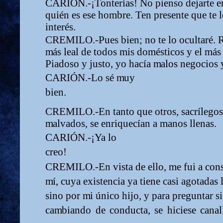
CARIÓN.-¡Tonterías!
No
pienso
dejarte
e
quién
es
ese ho
m
bre. Ten presente que te 
interés.
CREMILO.-Pues bien; no te lo ocultaré. 
m
ás leal de todos
m
i
s do
m
ésticos
y
el
m
ás
Piadoso y justo, yo hacía
m
alos negocios 
CARIÓN.-Lo sé
m
uy
bien.
CREMILO.-En tanto que otros, sacrílegos,
m
alvados, se enriquecían a
m
anos llenas.
CARIÓN.-¡Ya lo
creo!
CREMILO.-En
vista
de
ello,
m
e
fui
a
con
m
í
, cuya existencia ya tiene casi agotadas l
sino por
m
i único hijo, y para preguntar si
ca
m
biando
de
conducta,
se
hiciese
canal