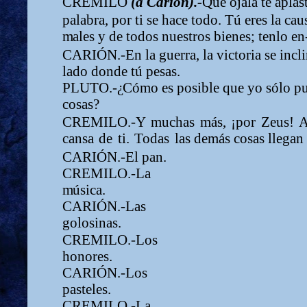
CREMILO
(a Carión).-
Que
ojalá
te
aplas
palabra,
por
ti
se
hace todo.
Tú
eres
la
cau
m
ales y de todos nuestros bienes; tenlo en
CARIÓN.-En la guerra, la victoria se incli
lado donde tú pesas.
PLUTO.-
¿
Có
m
o es posible que yo sólo p
cosas?
CREMILO.-Y
m
uchas
m
ás,
¡por
Zeus!
A
cansa
de
ti.
Todas
las de
m
ás cosas llegan 
CARIÓN.-El pan.
CREMILO.-La
m
úsica.
CARIÓN.-Las
golosinas.
CREMILO.-Los
honores.
CARIÓN.-Los
pasteles.
CREMILO.-La