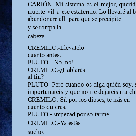
CARIÓN.-Mi
siste
m
a
es
el
m
ejor,
queri
m
uerte
vil
a
ese estafer
m
o. Lo llevaré al 
abandonaré allí para que se precipite
y se ro
m
pa la
cabeza.
CREMILO.-Llévatelo
cuanto antes.
PLUTO.-¡No, no!
CREMILO.-
¿
H
ablarás
al fin?
PLUTO.-Pero
cuando
os
diga
quién
soy,
i
m
portunaréis
y
que
no
m
e dejaréis
m
arch
CREMILO.-Sí, por los dioses, te irás en
cuanto quieras.
PLUTO.-E
m
pezad por soltar
m
e.
CREMILO.-Ya estás
suelto.