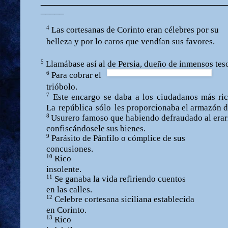
________________________________________
_____
4
Las
cortesanas
de
Corinto
eran
célebres
por
su
belleza
y
por
lo
caros
que
vendían
sus
favores.
5
Lla
m
ábase
así al de
Persia,
dueño
de
i
n
m
ensos
tes
6
Para
cobrar
el
trióbolo.
7
Este
encargo
se
daba
a
l
o
s
ciudadanos
m
ás
ri
La
república
sólo
les proporcionaba
el ar
m
azón
d
8
Usurero
fa
m
o
so
que
habiendo
defraudado
al
erar
confiscándosele
sus
bienes.
9
Parásito
de
Pánfilo
o
có
m
p
lice
de
sus
concusiones.
10
Rico
i
n
s
o
le
n
te.
11
Se
ganaba
la vida
refiriendo
cuent
o
s
en
las
calles.
12
Cele
b
re c
o
rtesa
n
a sicilia
n
a esta
b
leci
d
a
en
C
o
ri
n
t
o
.
13
Rico