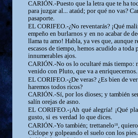
CARIÓN.-Puesto
que
la
letra
que
te
ha
to
para juzgar al... ataúd; por qué no vas?
Car
pasaporte.
EL CORIFEO.-
¿
No reventarás?
¡Qué
m
al
e
m
peño en burlarnos
y
en
no
acabar
de
de
lla
m
a tu a
m
o! Habla, ya ves que, aunque r
escasos de ti
e
m
po, he
m
os acudido a toda p
innu
m
erables ajos.
CARIÓN.-No
os
lo
ocultaré
m
ás
tie
m
po:
venido con Pluto, que va a enriquecernos.
EL CORIFEO.-
¿
De veras?
¿
Es bien de ve
hare
m
os todos ricos?
CARIÓN.-Sí, por los dioses; y ta
m
bién se
salín orejas de asno.
EL
CORIFEO.-¡Ah
qué
alegría!
¡Qué
pla
gusto,
si
es
verdad
lo que dices.
CARIÓN.-Yo
ta
m
bién;
trettanel
o
, quiero
18
Cíclope
y
golpeando el suelo con los pies.