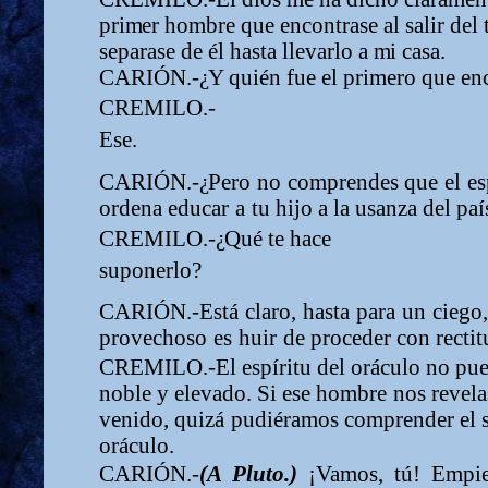
pri
m
er
ho
m
bre
que encontrase al salir del 
separase de él hasta llevarlo a
m
i
casa.
CARIÓN.-
¿
Y quién fue el pri
m
ero que en
CREMILO.-
Ese.
CARIÓN.-
¿
Pero
no
co
m
prendes
que
el
es
ordena
educar
a
tu
hijo a la usanza del paí
CREMILO.-
¿
Q
ué te hace
suponerlo?
CARIÓN.-Está
claro,
hasta
para
un
ciego
provechoso
es
huir
de proceder con recti
CREMILO.-El
espíritu
del
oráculo
no
pu
noble y elevado. Si ese
ho
m
bre
nos
revela
venido,
quizá
pudiéra
m
os
co
m
prender el
oráculo.
CARIÓN.
-
(A
Pluto.)
¡Va
m
os,
tú!
E
m
pi