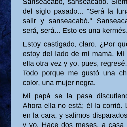
Sanseacabó, sanseacabó. Siemp
del siglo pasado... "Será la lu
salir y sanseacabó." Sanseaca
será, será... Esto es una kermés
Estoy castigado, claro. ¿Por q
estoy del lado de mi mamá. Mi
ella otra vez y yo, pues, regresé
Todo porque me gustó una ch
color, una mujer negra.
Mi papá se la pasa discutie
Ahora ella no está; él la corrió
en la cara, y salimos disparado
y yo. Hace dos meses, a casa d