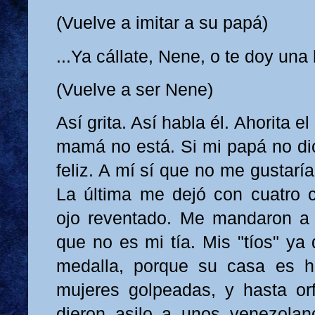
(Vuelve a imitar a su papá)
...Ya cállate, Nene, o te doy un
(Vuelve a ser Nene)
Así grita. Así habla él. Ahorita e
mamá no está. Si mi papá no dic
feliz. A mí sí que no me gustarí
La última me dejó con cuatro co
ojo reventado. Me mandaron a 
que no es mi tía. Mis "tíos" ya
medalla, porque su casa es ho
mujeres golpeadas, y hasta or
dieron asilo a unos venezolan