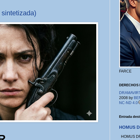
intetizada)
FARCE
DERECHOS 
DRAMAVIRTU
2008 by
BE
NC-ND 4.0
Entrada des
HOMUS D
R
HOMUS DRA