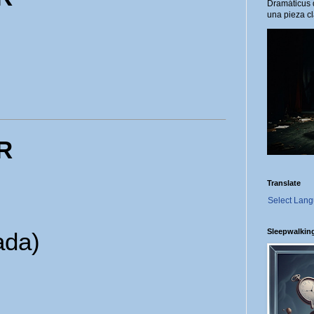
Dramáticus 
una pieza cl
R
Translate
Select Lan
Sleepwalkin
ada)