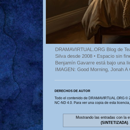
DRAMAVIRTUAL.ORG Blog de Teatro
Silva desde 2008 • Espacio sin f
Benjamín Gavarre está bajo una li
IMAGEN: Good Morning, Jonah A 
DERECHOS DE AUTOR
Todo el contenido de DRAMAVIRTUAL.ORG © 202
NC-ND 4.0. Para ver una copia de esta licencia
Mostrando las entradas con la 
(SINTETIZADA)