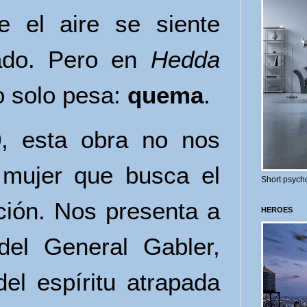
e el aire se siente
ado. Pero en
Hedda
no solo pesa:
quema
.
0, esta obra no nos
 mujer que busca el
Short psycho
ción. Nos presenta a
HEROES
del General Gabler,
del espíritu atrapada