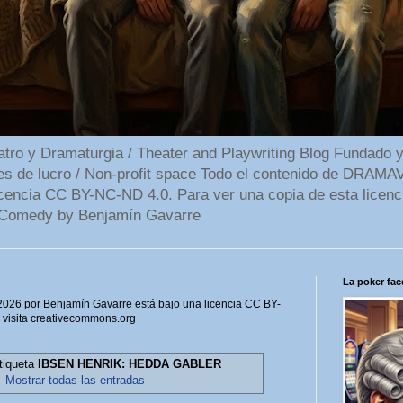
 y Dramaturgia / Theater and Playwriting Blog Fundado y
ines de lucro / Non-profit space Todo el contenido de DR
cencia CC BY-NC-ND 4.0. Para ver una copia de esta licenc
Comedy by Benjamín Gavarre
La poker face
6 por Benjamín Gavarre está bajo una licencia CC BY-
, visita creativecommons.org
etiqueta
IBSEN HENRIK: HEDDA GABLER
.
Mostrar todas las entradas