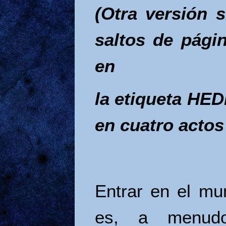
(Otra versión 
saltos de pági
en
la etiqueta H
en cuatro acto
Entrar en el mu
es, a menudo