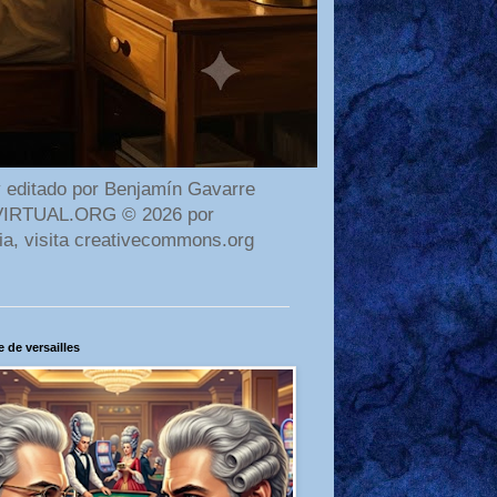
 editado por Benjamín Gavarre
AMAVIRTUAL.ORG © 2026 por
ia, visita creativecommons.org
 de versailles