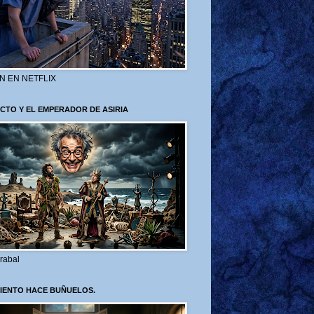
N EN NETFLIX
CTO Y EL EMPERADOR DE ASIRIA
rabal
VIENTO HACE BUÑUELOS.