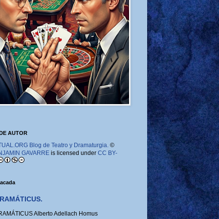
DE AUTOR
AL.ORG Blog de Teatro y Dramaturgia.
©
NJAMIN GAVARRE
is licensed under
CC BY-
tacada
RAMÁTICUS.
MÁTICUS Alberto Adellach Homus