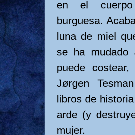
en el cuerp
burguesa. Acaba
luna de miel que
se ha mudado 
puede costear,
Jørgen Tesman
libros de histori
arde (y destruy
mujer.