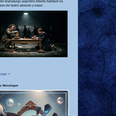
del dramaturgo argentino Alberto Adellach es
ave del teatro absurdo y exper...
guage
▼
g: Monologue