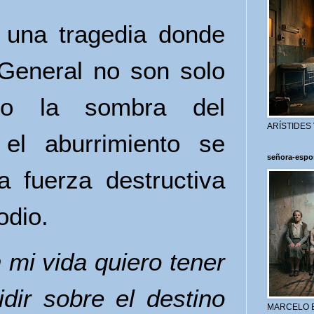
 una tragedia donde
 General no son solo
ino la sombra del
ARÍSTIDES
 el aburrimiento se
señora-espo
a fuerza destructiva
odio.
 mi vida quiero tener
dir sobre el destino
MARCELO 