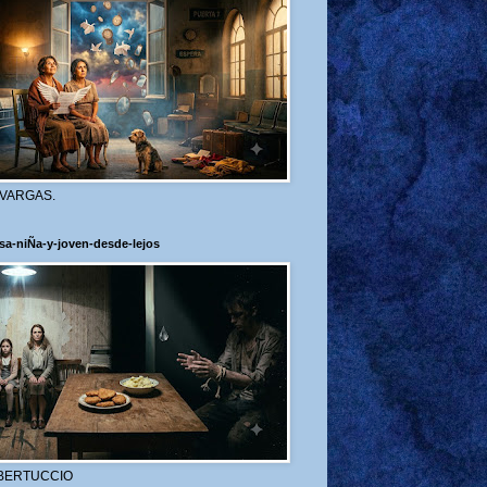
 VARGAS.
sa-niÑa-y-joven-desde-lejos
BERTUCCIO