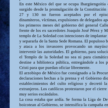
En este México del que se ocupa Ibargüengoitia e
surgido desde la promulgación de la Constitución d
27 y 130 no fueron aceptados por el episc
dinamiteros, víctimas, expulsiones de delegados ap
los primeros meses del gobierno del general Call
frente de los ex sacerdotes Joaquín José Pérez y 
templo de La Soledad con intenciones de implantar 
y separarla de la Santa Sede Romana. El populoso b
y ataca a los invasores provocando un mayúsc
intervenir las autoridades. El gobierno, para soluc
el Templo de la Soledad no sea ni para cismático
destine a biblioteca pública, entregándole a los
Cristi para que puedan oficiar libremente.
El arzobispo de México fue consignado a la Procura
declaraciones hechas a la prensa y el Gobierno dio
establecimientos del culto religioso y decretó l
extranjeros. Los católicos protestaron por el cierr
muy serios escándalos.
La cosa estaba que ardía. Se forma la Liga de Def
boicotean al Gobierno, se intensifica la campaña en