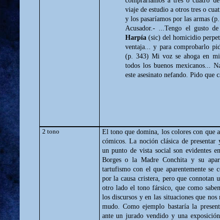
compraríamos a tres o cuatro d
viaje de estudio a otros tres o cua
y los pasaríamos por las armas (p.
Acusador.- ...Tengo el gusto d
Harpía
(sic) del homicidio perpe
ventaja... y para comprobarlo pi
(p. 343) Mi voz se ahoga en m
todos los buenos mexicanos... N
este asesinato nefando. Pido que ca
2 tono
El tono que domina, los colores con que a
cómicos. La noción clásica de presentar y
un punto de vista social son evidentes e
Borges o la Madre Conchita y su apare
tartufismo con el que aparentemente se c
por la causa cristera, pero que connotan 
otro lado el tono fársico, que como sabe
los discursos y en las situaciones que nos 
mudo. Como ejemplo bastaría la presenta
ante un jurado vendido y una exposición