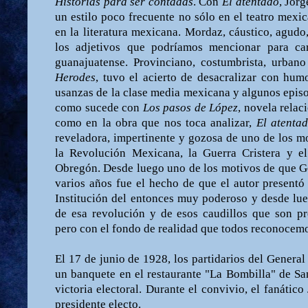
Historias para ser contadas
. Con
El atentado
, Jor
un estilo poco frecuente no sólo en el teatro mexic
en la literatura mexicana. Mordaz, cáustico, agudo
los adjetivos que podríamos mencionar para cara
guanajuatense. Provinciano, costumbrista, urba
Herodes
, tuvo el acierto de desacralizar con humo
usanzas de la clase media mexicana y algunos episo
como sucede con
Los pasos de López
, novela rela
como en la obra que nos toca analizar,
El atenta
reveladora, impertinente y gozosa de uno de los 
la Revolución Mexicana, la Guerra Cristera y el
Obregón. Desde luego uno de los motivos de que G
varios años fue el hecho de que el autor presentó 
Institución del entonces muy poderoso y desde lu
de esa revolución y de esos caudillos que son pr
pero con el fondo de realidad que todos reconocem
El 17 de junio de 1928, los partidarios del Genera
un banquete en el restaurante "La Bombilla" de San
victoria electoral. Durante el convivio, el fanátic
presidente electo.