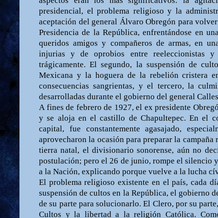
aspectos eran los más significativos: la agitac
presidencial, el problema religioso y la administr
aceptación del general Álvaro Obregón para volver 
Presidencia de la República, enfrentándose en un
queridos amigos y compañeros de armas, en una
injurias y de oprobios entre reeleccionistas y a
trágicamente. El segundo, la suspensión de culto
Mexicana y la hoguera de la rebelión cristera en
consecuencias sangrientas, y el tercero, la culm
desarrolladas durante el gobierno del general Calles
A fines de febrero de 1927, el ex presidente Obreg
y se aloja en el castillo de Chapultepec. En el 
capital, fue constantemente agasajado, especia
aprovecharon la ocasión para preparar la campaña re
tierra natal, el divisionario sonorense, aún no dec
postulación; pero el 26 de junio, rompe el silencio
a la Nación, explicando porque vuelve a la lucha cív
El problema religioso existente en el país, cada d
suspensión de cultos en la República, el gobierno d
de su parte para solucionarlo. El Clero, por su parte
Cultos y la libertad a la religión Católica. C