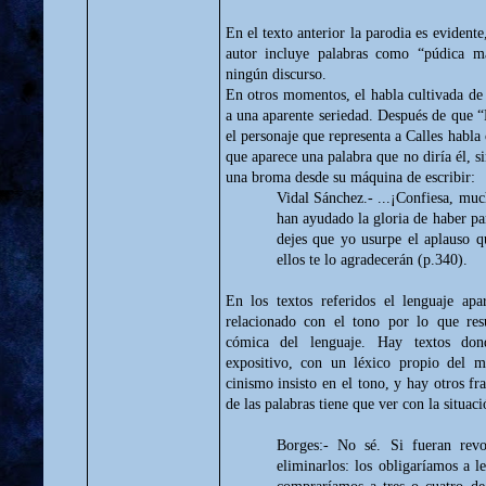
En el texto anterior la parodia es evidente
autor incluye palabras como “púdica ma
ningún discurso.
En otros momentos, el habla cultivada de l
a una aparente seriedad. Después de que “
el personaje que representa a Calles habl
que aparece una palabra que no diría él, s
una broma desde su máquina de escribir:
Vidal Sánchez.- ...¡Confiesa, mu
han ayudado la gloria de haber pa
dejes que yo usurpe el aplauso 
ellos te lo agradecerán (p.340).
En los textos referidos el lenguaje apa
relacionado con el tono por lo que resu
cómica del lenguaje. Hay textos dond
expositivo, con un léxico propio del m
cinismo insisto en el tono, y hay otros f
de las palabras tiene que ver con la situac
Borges:- No sé. Si fueran revo
eliminarlos: los obligaríamos a l