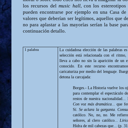
los recursos del
music hall
, con los estereotipos
pueden encontrarse por ejemplo en una Casa de C
valores que deberían ser legítimos, aquellos que d
no para aplastar a las mayorías serían la base par
continuación detallo.
1 palabra
La cuidadosa elección de las palabras es
selección está relacionada con el ritmo
lleva a cabo no sin la aparición de un e
conocido. En este recurso encontram
caricaturiza por medio del lenguaje. Ibarg
detona la carcajada:
Borges.- La Historia vuelve los 
para contemplar el espectáculo 
restos de nuestra nacionalidad..
Con voz más dramática...
que fes
Sí.
Se aclara la garganta. Consu
católico. No, no, no. Me refiero
señores, al clero católico...
Líri
Hidra de mil cabezas que... (p. 31