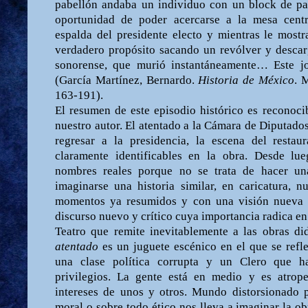
pabellón andaba un individuo con un block de pa
oportunidad de poder acercarse a la mesa centr
espalda del presidente electo y mientras le most
verdadero propósito sacando un revólver y descar
sonorense, que murió instantáneamente… Este j
(García Martínez, Bernardo.
Historia de México
. 
163-191).
El resumen de este episodio histórico es reconoci
nuestro autor. El atentado a la Cámara de Diputados
regresar a la presidencia, la escena del restau
claramente identificables en la obra. Desde lu
nombres reales porque no se trata de hacer una
imaginarse una historia similar, en caricatura, n
momentos ya resumidos y con una visión nueva 
discurso nuevo y crítico cuya importancia radica en 
Teatro que remite inevitablemente a las obras di
atentado
es un juguete escénico en el que se refl
una clase política corrupta y un Clero que h
privilegios. La gente está en medio y es atrop
intereses de unos y otros. Mundo distorsionado p
moral o sobre todo ético nos lleva a imaginar la o