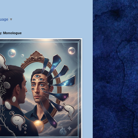
guage
▼
g: Monologue