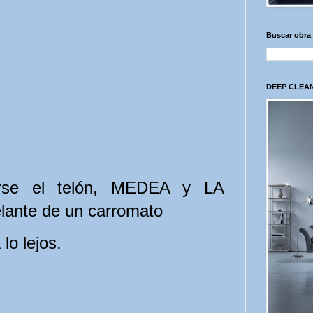
Buscar obra
DEEP CLEAN
arse el telón, MEDEA y LA
lante de un carromato
lo lejos.