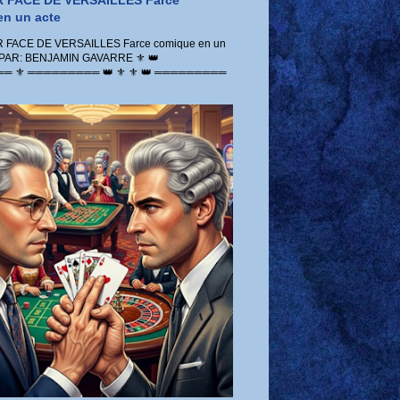
 FACE DE VERSAILLES Farce
n un acte
FACE DE VERSAILLES Farce comique en un
 PAR: BENJAMIN GAVARRE ⚜️ 👑
 ⚜️ ═════════ 👑 ⚜️ ⚜️ 👑 ═════════