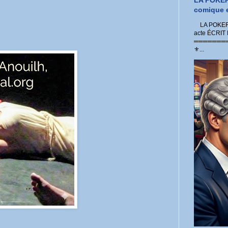
LA POKER
comique e
LA POKER 
acte ÉCRIT
═════════
⚜...