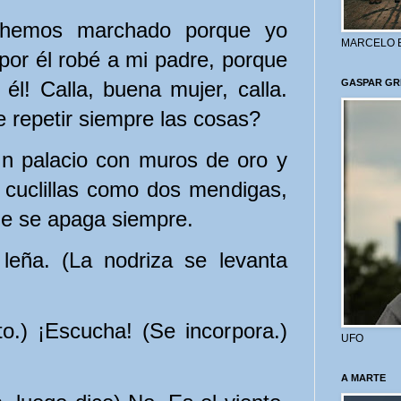
 hemos marchado porque yo
MARCELO 
or él robé a mi padre, porque
l! Calla, buena mujer, calla.
GASPAR GR
 repetir siempre las cosas?
n palacio con muros de oro y
 cuclillas como dos mendigas,
ue se apaga siempre.
eña. (La nodriza se levanta
.) ¡Escucha! (Se incorpora.)
UFO
A MARTE