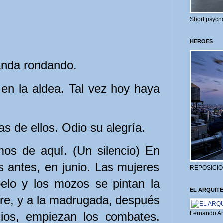
Short psycho
HEROES
Anda rondando.
n la aldea. Tal vez hoy haya
s de ellos. Odio su alegría.
s de aquí. (Un silencio) En
es antes, en junio. Las mujeres
REPOSICIO
pelo y los mozos se pintan la
EL ARQUITE
gre, y a la madrugada, después
icios, empiezan los combates.
Fernando Ar