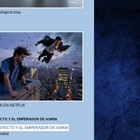
logical play.
N EN NETFLIX
CTO Y EL EMPERADOR DE ASIRIA
rabal