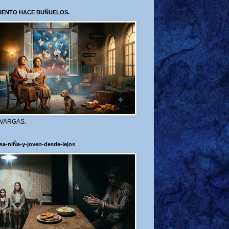
VIENTO HACE BUÑUELOS.
 VARGAS.
sa-niÑa-y-joven-desde-lejos