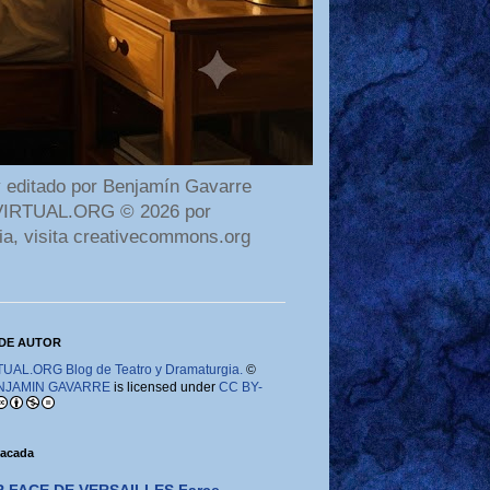
 editado por Benjamín Gavarre
AMAVIRTUAL.ORG © 2026 por
ia, visita creativecommons.org
DE AUTOR
AL.ORG Blog de Teatro y Dramaturgia.
©
NJAMIN GAVARRE
is licensed under
CC BY-
tacada