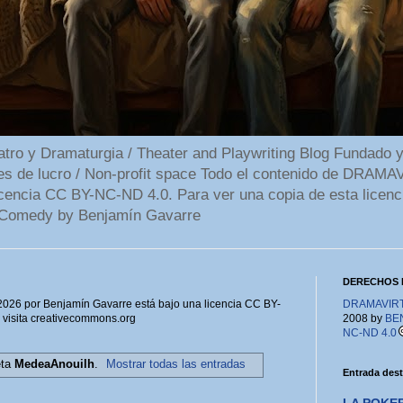
 y Dramaturgia / Theater and Playwriting Blog Fundado y
ines de lucro / Non-profit space Todo el contenido de DR
cencia CC BY-NC-ND 4.0. Para ver una copia de esta licenc
Comedy by Benjamín Gavarre
DERECHOS 
6 por Benjamín Gavarre está bajo una licencia CC BY-
DRAMAVIRTU
, visita creativecommons.org
2008 by
BE
NC-ND 4.0
eta
MedeaAnouilh
.
Mostrar todas las entradas
Entrada des