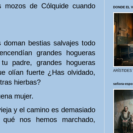
s mozos de Cólquide cuando
DONDE EL 
doman bestias salvajes todo
encendían grandes hogueras
e tu padre, grandes hogueras
ue olían fuerte ¿Has olvidado,
ARÍSTIDES
tras hierbas?
señora-espo
uena mujer.
ieja y el camino es demasiado
or qué nos hemos marchado,