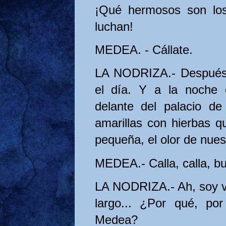
¡Qué hermosos son lo
luchan!
MEDEA. - Cállate.
LA NODRIZA.- Después 
el día. Y a la noche 
delante del palacio d
amarillas con hierbas q
pequeña, el olor de nues
MEDEA.- Calla, calla, b
LA NODRIZA.- Ah, soy v
largo... ¿Por qué, p
Medea?