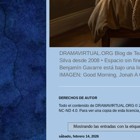
DRAMAVIRTUAL.ORG Blog de Teatro
Silva desde 2008 • Espacio sin f
Benjamín Gavarre está bajo una li
IMAGEN: Good Morning, Jonah A 
DERECHOS DE AUTOR
Todo el contenido de DRAMAVIRTUAL.ORG © 202
NC-ND 4.0. Para ver una copia de esta licencia
Mostrando las entradas con la etiqu
sábado, febrero 14, 2026