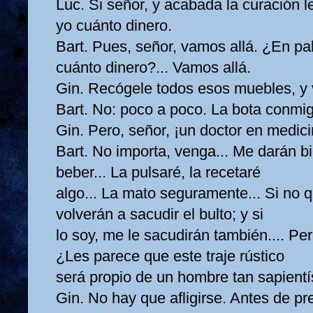
Luc. Si señor, y acabada la curación l
yo cuánto dinero.
Bart. Pues, señor, vamos allá. ¿En pa
cuánto dinero?... Vamos allá.
Gin. Recógele todos esos muebles, y
Bart. No: poco a poco. La bota conmi
Gin. Pero, señor, ¡un doctor en medici
Bart. No importa, venga... Me darán b
beber... La pulsaré, la recetaré
algo... La mato seguramente... Si no 
volverán a sacudir el bulto; y si
lo soy, me le sacudirán también.... P
¿Les parece que este traje rústico
será propio de un hombre tan sapient
Gin. No hay que afligirse. Antes de pre