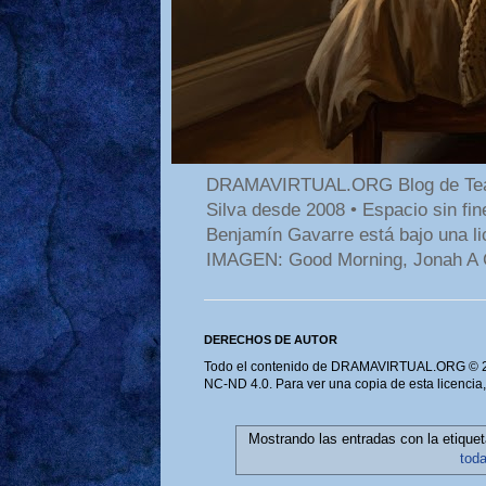
DRAMAVIRTUAL.ORG Blog de Teatro
Silva desde 2008 • Espacio sin f
Benjamín Gavarre está bajo una li
IMAGEN: Good Morning, Jonah A 
DERECHOS DE AUTOR
Todo el contenido de DRAMAVIRTUAL.ORG © 202
NC-ND 4.0. Para ver una copia de esta licencia
Mostrando las entradas con la etique
tod