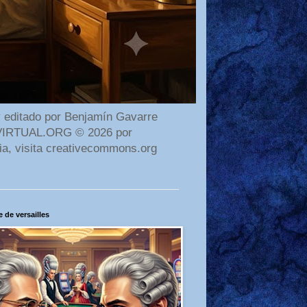
 editado por Benjamín Gavarre
AMAVIRTUAL.ORG © 2026 por
ia, visita creativecommons.org
 de versailles