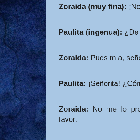
Zoraida (muy fina):
 ¡No
Paulita (ingenua):
 ¿De
Zoraida:
 Pues mía, señ
Paulita:
 ¡Señorita! ¿Có
Zoraida:
 No me lo prop
favor.