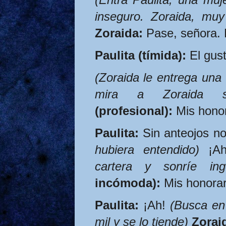
inseguro. Zoraida, muy
Zoraida:
 Pase, señora.
Paulita (tímida):
 El gus
(Zoraida le entrega una t
mira a Zoraida si
(profesional):
 Mis honor
Paulita:
 Sin anteojos no
hubiera entendido)
 ¡Ah
cartera y sonríe ing
incómoda):
 Mis honorar
Paulita:
 ¡Ah! 
(Busca en 
mil y se lo tiende)
Zorai