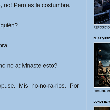
, no! Pero es la costumbre.
 quién?
REPOSICIO
EL ARQUITE
ora.
mo no adivinaste esto?
use. Mis ho-no-ra-rios. Por 
Fernando Ar
DONDE EL 