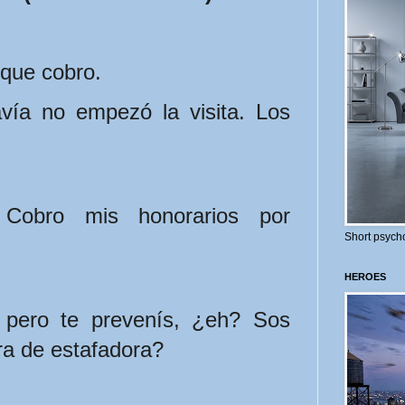
 que cobro.
ía no empezó la visita. Los 
Cobro mis honorarios por 
Short psycho
HEROES
 pero te prevenís, ¿eh? Sos 
ra de estafadora?