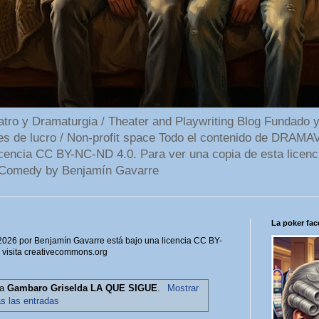
 y Dramaturgia / Theater and Playwriting Blog Fundado y
ines de lucro / Non-profit space Todo el contenido de DR
cencia CC BY-NC-ND 4.0. Para ver una copia de esta licenc
Comedy by Benjamín Gavarre
La poker face
6 por Benjamín Gavarre está bajo una licencia CC BY-
, visita creativecommons.org
ta
Gambaro Griselda LA QUE SIGUE
.
Mostrar
as las entradas