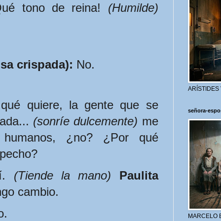
ué tono de reina! 
(Humilde)
sa crispada):
 No.
ARÍSTIDES
qué quiere, la gente que se 
señora-espo
ada... 
(sonríe dulcemente)
 me 
i humanos, ¿no? ¿Por qué 
 pecho?
í. 
(Tiende la mano)
Paulita 
ngo cambio.
o.
MARCELO 