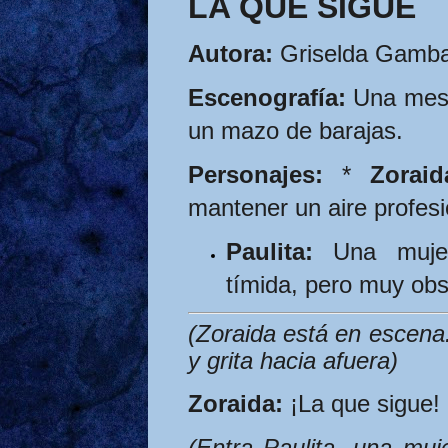
LA QUE SIGUE
Autora:
 Griselda Gamb
Escenografía:
 Una mesi
un mazo de barajas.
Personajes:
 * 
Zoraid
mantener un aire profesi
Paulita:
 Una mujer
tímida, pero muy obs
(Zoraida está en escena.
y grita hacia afuera)
Zoraida:
 ¡La que sigue!
(Entra Paulita, una muj