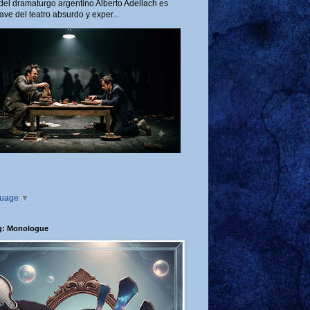
del dramaturgo argentino Alberto Adellach es
ave del teatro absurdo y exper...
guage
▼
g: Monologue