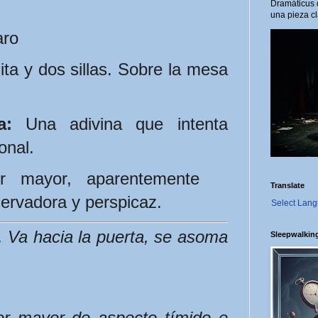
Dramáticus 
una pieza cl
aro
ta y dos sillas. Sobre la mesa 
a:
 Una adivina que intenta 
onal.
 mayor, aparentemente 
Translate
ervadora y perspicaz.
Select Lan
 Va hacia la puerta, se asoma 
Sleepwalkin
er mayor de aspecto tímido e 