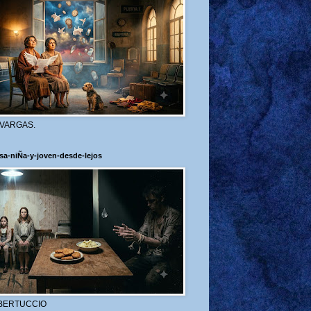
 VARGAS.
sa-niÑa-y-joven-desde-lejos
BERTUCCIO