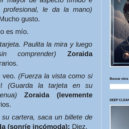
 profesional, le da la mano)
 Mucho gusto.
to es mío.
arjeta. Paulita la mira y luego 
n comprender)
Zoraida 
arios.
 veo. 
(Fuerza la vista como si 
Buscar obra
! 
(Guarda la tarjeta en su 
enua)
Zoraida (levemente 
DEEP CLEAN
ios.
su cartera, saca un billete de 
da (sonríe incómoda):
 Diez.