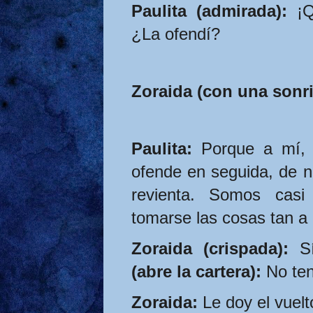
Paulita (admirada):
 ¡Q
¿La ofendí?
Zoraida (con una sonri
Paulita:
 Porque a mí, 
ofende en seguida, de n
revienta. Somos cas
tomarse las cosas tan a
Zoraida (crispada):
 S
(abre la cartera):
 No te
Zoraida:
 Le doy el vuelt