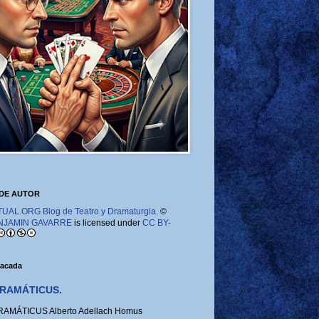
DE AUTOR
AL.ORG Blog de Teatro y Dramaturgia.
©
NJAMIN GAVARRE
is licensed under
CC BY-
tacada
RAMÁTICUS.
MÁTICUS Alberto Adellach Homus