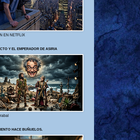
N EN NETFLIX
CTO Y EL EMPERADOR DE ASIRIA
rabal
VIENTO HACE BUÑUELOS.