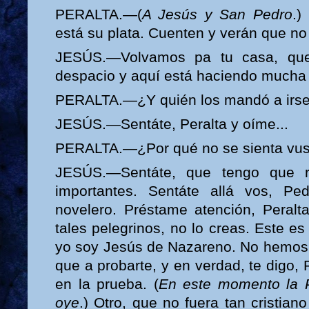
PERALTA.—(
A Jesús y San Pedro
.)
está su plata. Cuenten y verán que no 
JESÚS.—Volvamos pa tu casa, que
despacio y aquí está haciendo mucha 
PERALTA.—¿Y quién los mandó a irse
JESÚS.—Sentáte, Peralta y oíme...
PERALTA.—¿Por qué no se sienta vus
JESÚS.—Sentáte, que tengo que r
importantes. Sentáte allá vos, Pe
novelero. Préstame atención, Peral
tales pelegrinos, no lo creas. Este es
yo soy Jesús de Nazareno. No hemos v
que a probarte, y en verdad, te digo, P
en la prueba. (
En este momento la 
oye
.) Otro, que no fuera tan cristia