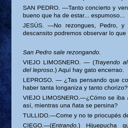
SAN PEDRO. —Tanto concierto y venid
bueno que ha de estar... espumoso...
JESÚS. —No rezongues, Pedro, y 
descansito podremos observar lo que
San Pedro sale rezongando.
VIEJO LIMOSNERO. — (
Trayendo al
del leproso
.) Aquí hay gato encerrao.
LEPROSO. — ¿Tas pensando que con
haber tanta longaniza y tanto chorizo?
VIEJO LIMOSNERO.—¿Cómo se iba a 
así, mientras una ñata se persina?
TULLIDO.—Come y no te priocupés de
CIEGO.—(
Entrando.
) Hijuepucha q