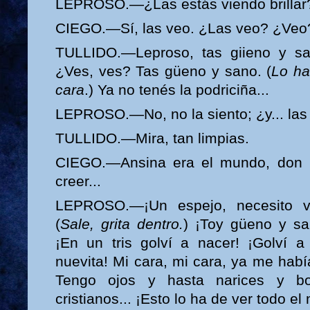
LEPROSO.—¿Las estás viendo brillar
CIEGO.—Sí, las veo. ¿Las veo? ¿Veo? ¡
TULLIDO.—Leproso, tas giieno y s
¿Ves, ves? Tas güeno y sano. (
Lo ha
cara
.) Ya no tenés la podriciña...
LEPROSO.—No, no la siento; ¿y... la
TULLIDO.—Mira, tan limpias.
CIEGO.—Ansina era el mundo, don Pe
creer...
LEPROSO.—¡Un espejo, necesito v
(
Sale, grita dentro.
) ¡Toy güeno y sa
¡En un tris golví a nacer! ¡Golví 
nuevita! Mi cara, mi cara, ya me habí
Tengo ojos y hasta narices y b
cristianos... ¡Esto lo ha de ver todo el