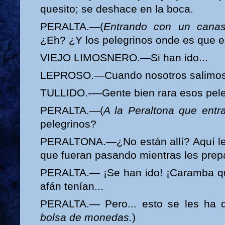
quesito; se deshace en la boca.
PERALTA.—(
Entrando con un canas
¿Eh? ¿Y los pelegrinos onde es que 
VIEJO LIMOSNERO.—Si han ido...
LEPROSO.—Cuando nosotros salimos 
TULLIDO.-—Gente bien rara esos pele
PERALTA.—(
A la Peraltona que entr
pelegrinos?
PERALTONA.—¿No están allí? Aquí les
que fueran pasando mientras les prep
PERALTA.— ¡Se han ido! ¡Caramba qu
afán tenían...
PERALTA.— Pero... esto se les ha 
bolsa de monedas.
)