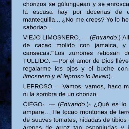
chorizos se gúlunguean y se enrosca
la escusa hay por docenas de q
mantequilla... ¿No me crees? Yo lo he 
saboriao...
VIEJO LIMOSNERO. — (
Entrando
.) A
de cacao molido con jamaica, y 
carisecas."'Los zurrones rebosan d
TULLIDO. —Por el amor de Dios lléve
regalarme los ojos y el buche con 
limosnero y el leproso lo llevan
).
LEPROSO. —Vamos, vamos, hace mu
ni la sombra de un chorizo.
CIEGO-. — (
Entrando
.)- ¿Qué es lo
ampare… He tocao montones de terro
de suaves tomates, nidadas de tibios
arepas de arroz tan esponjudas y 