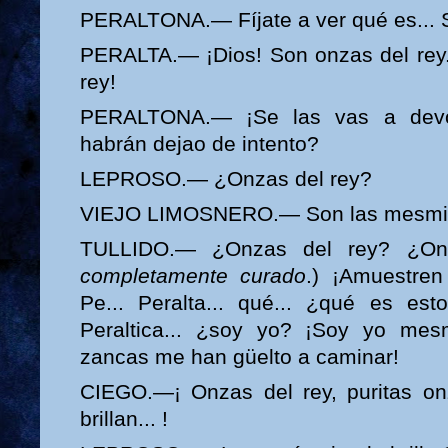
PERALTONA.— Fíjate a ver qué es... Si
PERALTA.— ¡Dios! Son onzas del rey..
rey!
PERALTONA.— ¡Se las vas a devol
habrán dejao de intento?
LEPROSO.— ¿Onzas del rey?
VIEJO LIMOSNERO.— Son las mesmita
TULLIDO.— ¿Onzas del rey? ¿On
completamente curado
.) ¡Amuestren
Pe... Peralta... qué... ¿qué es es
Peraltica... ¿soy yo? ¡Soy yo me
zancas me han güelto a caminar!
CIEGO.—¡ Onzas del rey, puritas on
brillan... !