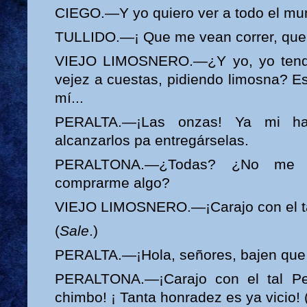
CIEGO.—Y yo quiero ver a todo el mu
TULLIDO.—¡ Que me vean correr, que 
VIEJO LIMOSNERO.—¿Y yo, yo tendr
vejez a cuestas, pidiendo limosna? E
mí...
PERALTA.—¡Las onzas! Ya mi ha
alcanzarlos pa entregárselas.
PERALTONA.—¿Todas? ¿No me d
comprarme algo?
VIEJO LIMOSNERO.—¡Carajo con el ta
(
Sale
.)
PERALTA.—¡Hola, señores, bajen que l
PERALTONA.—¡Carajo con el tal Per
chimbo! ¡ Tanta honradez es ya vicio! 