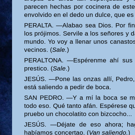
parecen hechas por cocinera de est
envolvido en el dedo un dulce, que es
PERALTA. —Alabao sea Dios. Por fin
los prójimos. Servile a los señores y 
mundo. Yo voy a llenar unos canastos 
vecinos. (
Sale.
)
PERALTONA. —Espérenme ahí sus m
prestico. (
Sale
.)
JESÚS. —Pone las onzas allí, Pedro
está saliendo a pedir de boca.
SAN PEDRO. —Y a mí la boca se m
todo eso. Qué tanto afán. Espérese 
pruebo un chocolatito con bizcocho...
JESÚS. —Déjate de eso ahora; ha
habíamos concertao. (
Van saliendo.
)