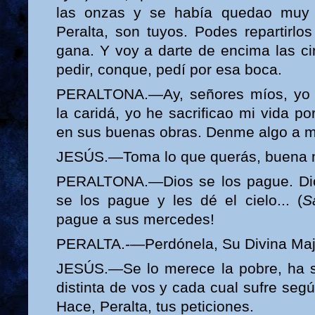
las onzas y se había quedao muy 
Peralta, son tuyos. Podes repartirlo
gana. Y voy a darte de encima las c
pedir, conque, pedí por esa boca.
PERALTONA.—Ay, señores míos, yo 
la caridá, yo he sacrificao mi vida p
en sus buenas obras. Denme algo a m
JESÚS.—Toma lo que querás, buena m
PERALTONA.—Dios se los pague. Dio
se los pague y les dé el cielo... (
S
pague a sus mercedes!
PERALTA.-—Perdónela, Su Divina Maj
JESÚS.—Se lo merece la pobre, ha s
distinta de vos y cada cual sufre seg
Hace, Peralta, tus peticiones.