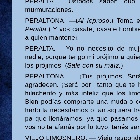
PERALTA. —Ustedes saben que
murmuraciones.
PERALTONA. —(
Al leproso
.) Toma e
Peralta
.) Y vos cásate, cásate hombr
a quien mantener.
PERALTA. —Yo no necesito de mujer
nadie, porque tengo mi prójimo a quien
los prójimos. (
Sale con su maíz.
)
PERALTONA. — ¡Tus prójimos! Será
agradecen. ¡Será por tanto que te 
hilachento y más infeliz que los lim
Bien podías comprarte una muda o c
harto la necesitamos o tan siquiera t
pa que llenáramos, ya que pasamos 
vos no te afanás por lo tuyo, tenés s
VIEJO LIMOSNERO. — Vieja respond