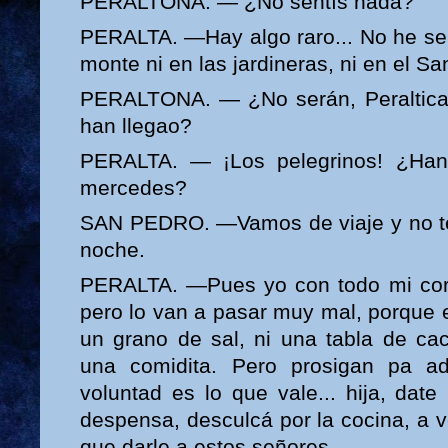
PERALTONA. — ¿No sentís nada?
PERALTA. —Hay algo raro... No he sent
monte ni en las jardineras, ni en el Sa
PERALTONA. — ¿No serán, Peraltica,
han llegao?
PERALTA. — ¡Los pelegrinos! ¿Ha
mercedes?
SAN PEDRO. —Vamos de viaje y no t
noche.
PERALTA. —Pues yo con todo mi cor
pero lo van a pasar muy mal, porque 
un grano de sal, ni una tabla de ca
una comidita. Pero prosigan pa a
voluntad es lo que vale... hija, dat
despensa, desculcá por la cocina, a ve
que darle a estos señores.