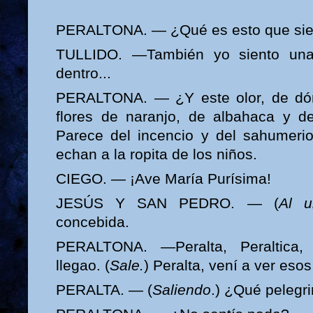
PERALTONA. — ¿Qué es esto que sie
TULLIDO. —También yo siento una
dentro...
PERALTONA. — ¿Y este olor, de dón
flores de naranjo, de albahaca y d
Parece del incencio y del sahumeri
echan a la ropita de los niños.
CIEGO. — ¡Ave María Purísima!
JESÚS Y SAN PEDRO. — (
Al u
concebida.
PERALTONA. —Peralta, Peraltica,
llegao. (
Sale.
) Peralta, vení a ver esos
PERALTA. — (
Saliendo
.) ¿Qué pelegr