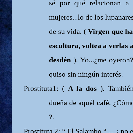
sé por qué relacionan a 
mujeres...lo de los lupanares
de su vida. (
Virgen que ha 
escultura, voltea a verlas
desdén
). Yo...¿me oyeron?.
quiso sin ningún interés.
Prostituta1: (
A la dos
). Tambié
dueña de aquél café. ¿Cómo
?.
Prostituta 2: “ El Salambo “ ... ¿ no e