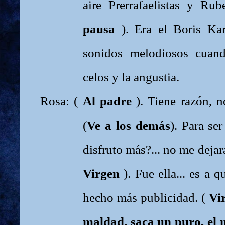
aire Prerrafaelistas y Ru
pausa
). Era el Boris Karl
sonidos melodiosos cuand
celos y la angustia.
Rosa: (
Al padre
). Tiene razón, no
(
Ve a los demás
). Para se
disfruto más?... no me dejara
Virgen
). Fue ella... es a 
hecho más publicidad. (
Vir
maldad, saca un puro, el 