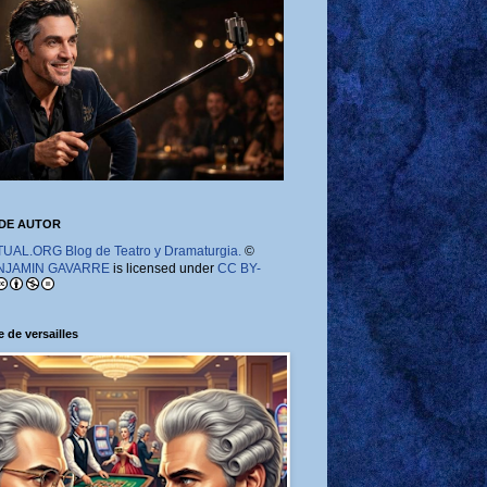
DE AUTOR
AL.ORG Blog de Teatro y Dramaturgia.
©
NJAMIN GAVARRE
is licensed under
CC BY-
 de versailles