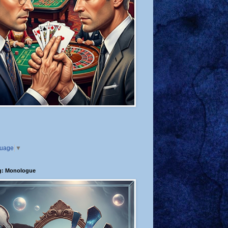
guage
▼
g: Monologue