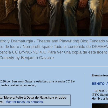
 y Dramaturgia / Theater and Playwriting Blog Fundado y
ines de lucro / Non-profit space Todo el contenido de DR
cencia CC BY-NC-ND 4.0. Para ver una copia de esta licenc
Comedy by Benjamín Gavarre
Entrada des
6 por Benjamín Gavarre está bajo una licencia CC BY-
BENITO, A
, visita creativecommons.org
BENITO, A 
(TIPO Stand
eta
'Morera Folie à Deux de Natasha y el Lobo
Hombre al bo
ra
.
Mostrar todas las entradas