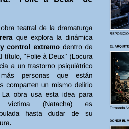
obra teatral de la dramaturga
REPOSICIO
rera
que explora la dinámica
y control extremo
dentro de
EL ARQUITE
l título, "Folie à Deux" (Locura
ia a un trastorno psiquiátrico
ás personas que están
s comparten un mismo delirio
. La obra usa esta idea para
víctima (Natacha) es
Fernando Ar
ipulada hasta dudar de su
DONDE EL 
ura.