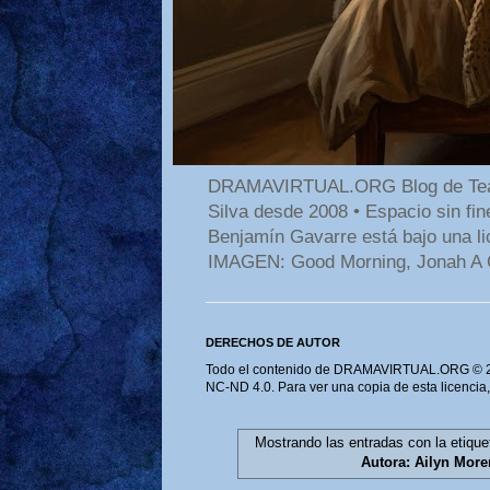
DRAMAVIRTUAL.ORG Blog de Teatro
Silva desde 2008 • Espacio sin f
Benjamín Gavarre está bajo una li
IMAGEN: Good Morning, Jonah A 
DERECHOS DE AUTOR
Todo el contenido de DRAMAVIRTUAL.ORG © 202
NC-ND 4.0. Para ver una copia de esta licencia
Mostrando las entradas con la etiqu
Autora: Ailyn More