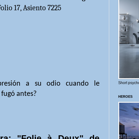
olio 17, Asiento 7225
resión a su odio cuando le
Short psycho
 fugó antes?
HEROES
ra: "Folie à Deux" de