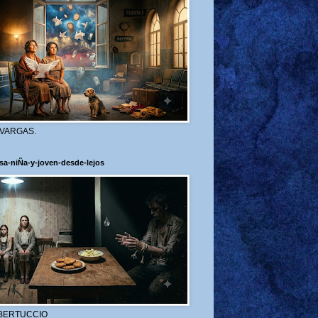
 VARGAS.
sa-niÑa-y-joven-desde-lejos
BERTUCCIO