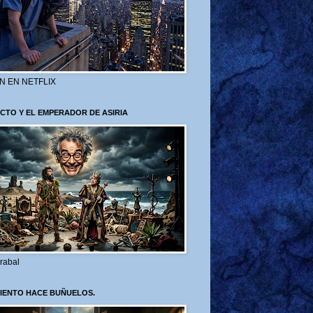
N EN NETFLIX
CTO Y EL EMPERADOR DE ASIRIA
rabal
VIENTO HACE BUÑUELOS.