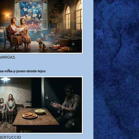
 VARGAS.
sa-niÑa-y-joven-desde-lejos
BERTUCCIO