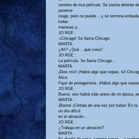
nombre de esa película. Se sienta delante del 
ponerse
rouge, pero no puede... y se termina embadur
todas
maneras y...
JO RGE :
-¡Chicago! Se llama Chicago.
MARTA :
¿Ah? ¿Qué... qué cosa?
JO RGE :
La película. Se llama Chicago...
MARTA :
¡Dios mío! ¡Habrá algo que sepas, tú! Chicago
Alice
Faye de protagonista. ¡Habrá algo que sepas,
JO RGE :
Bueno, eso habrá sido antes de mi época, pe
MARTA :
¡Basta! ¡Córtala de una vez por todas! En la
un día difícil
en el almacén...
JO RGE :
¿Trabaja en un almacén?
MARTA :
Es dueña de casa; compra cosas... y vuelve 