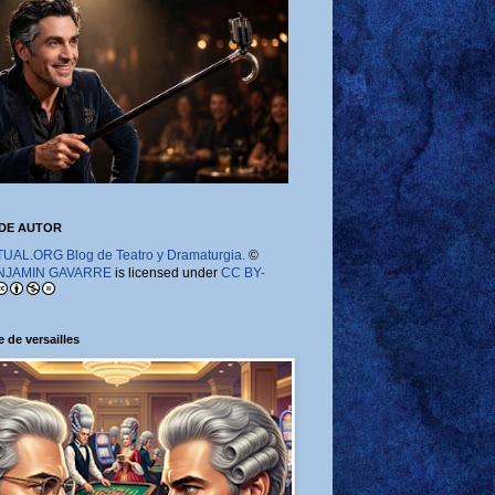
DE AUTOR
AL.ORG Blog de Teatro y Dramaturgia.
©
NJAMIN GAVARRE
is licensed under
CC BY-
 de versailles