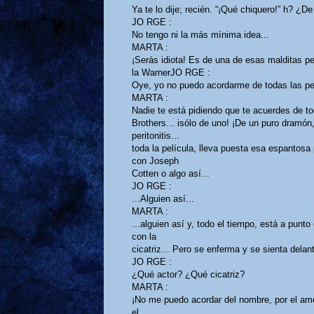
Ya te lo dije; recién. “¡Qué chiquero!” h? ¿D
JO RGE :
No tengo ni la más mínima idea...
MARTA :
¡Serás idiota! Es de una de esas malditas pe
la WarnerJO RGE :
Oye, yo no puedo acordarme de todas las pel
MARTA :
Nadie te está pidiendo que te acuerdes de t
Brothers... isólo de uno! ¡De un puro dramón,
peritonitis...
toda la película, lleva puesta esa espantosa 
con Joseph
Cotten o algo así...
JO RGE :
...Alguien así...
MARTA :
...alguien así y, todo el tiempo, está a pun
con la
cicatriz... Pero se enferma y se sienta delant
JO RGE :
¿Qué actor? ¿Qué cicatriz?
MARTA :
¡No me puedo acordar del nombre, por el am
el