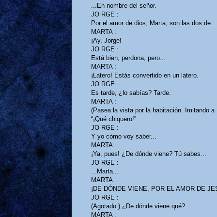
...En nombre del señor.
JO RGE :
Por el amor de dios, Marta, son las dos de...
MARTA :
¡Ay, Jorge!
JO RGE :
Está bien, perdona, pero...
MARTA :
¡Latero! Estás convertido en un latero.
JO RGE :
Es tarde, ¿lo sabías? Tarde.
MARTA :
(Pasea la vista por la habitación. Imitando 
“¡Qué chiquero!”
JO RGE :
Y yo cómo voy saber...
MARTA :
¡Ya, pues! ¿De dónde viene? Tú sabes...
JO RGE :
...Marta...
MARTA :
¡DE DÓNDE VIENE, POR EL AMOR DE JES
JO RGE :
(Agotado.) ¿De dónde viene qué?
MARTA :