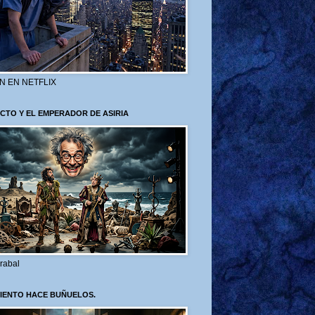
N EN NETFLIX
CTO Y EL EMPERADOR DE ASIRIA
rabal
VIENTO HACE BUÑUELOS.