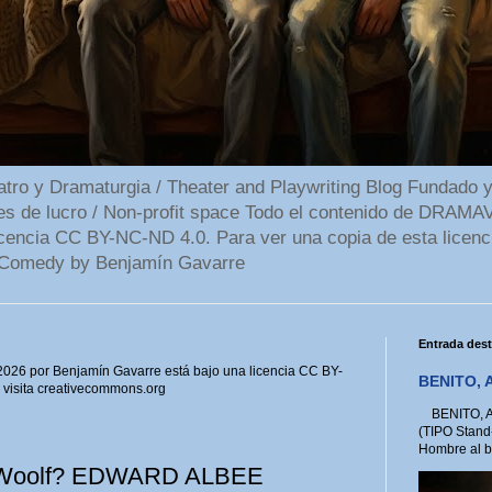
 y Dramaturgia / Theater and Playwriting Blog Fundado y
ines de lucro / Non-profit space Todo el contenido de DR
cencia CC BY-NC-ND 4.0. Para ver una copia de esta licenc
Comedy by Benjamín Gavarre
Entrada des
6 por Benjamín Gavarre está bajo una licencia CC BY-
BENITO, A
, visita creativecommons.org
BENITO, A 
(TIPO Stand
Hombre al bo
ia Woolf? EDWARD ALBEE