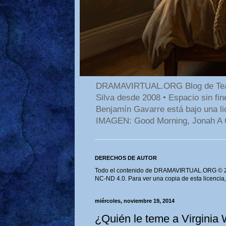
DRAMAVIRTUAL.ORG Blog de Teatro
Silva desde 2008 • Espacio sin f
Benjamín Gavarre está bajo una li
IMAGEN: Good Morning, Jonah A 
DERECHOS DE AUTOR
Todo el contenido de DRAMAVIRTUAL.ORG © 202
NC-ND 4.0. Para ver una copia de esta licencia
miércoles, noviembre 19, 2014
¿Quién le teme a Virgin