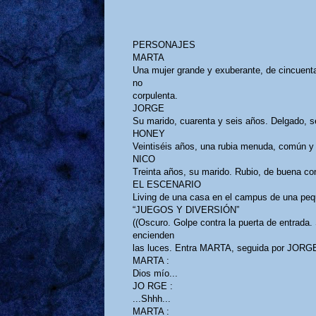
PERSONAJES
MARTA
Una mujer grande y exuberante, de cincuenta
no
corpulenta.
JORGE
Su marido, cuarenta y seis años. Delgado, 
HONEY
Veintiséis años, una rubia menuda, común y 
NICO
Treinta años, su marido. Rubio, de buena co
EL ESCENARIO
Living de una casa en el campus de una pe
“JUEGOS Y DIVERSIÓN”
((Oscuro. Golpe contra la puerta de entrada.
encienden
las luces. Entra MARTA, seguida por JORGE
MARTA :
Dios mío...
JO RGE :
...Shhh...
MARTA :