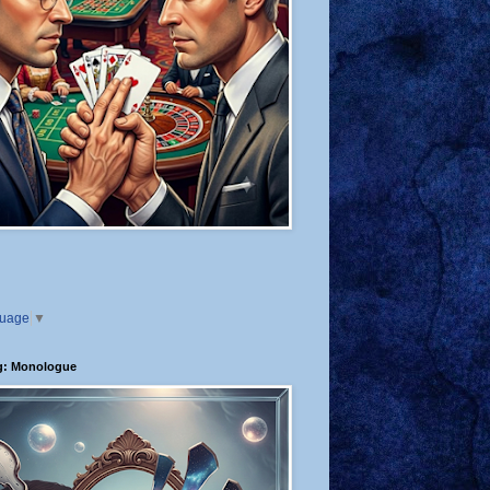
guage
▼
g: Monologue