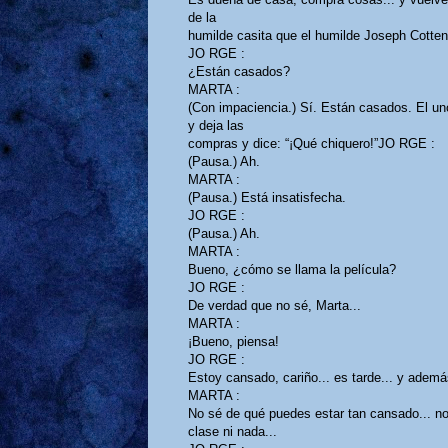
de la
humilde casita que el humilde Joseph Cotten 
JO RGE :
¿Están casados?
MARTA :
(Con impaciencia.) Sí. Están casados. El uno
y deja las
compras y dice: “¡Qué chiquero!”JO RGE :
(Pausa.) Ah.
MARTA :
(Pausa.) Está insatisfecha.
JO RGE :
(Pausa.) Ah.
MARTA :
Bueno, ¿cómo se llama la película?
JO RGE :
De verdad que no sé, Marta...
MARTA :
¡Bueno, piensa!
JO RGE :
Estoy cansado, cariño... es tarde... y ademá
MARTA :
No sé de qué puedes estar tan cansado... no
clase ni nada...