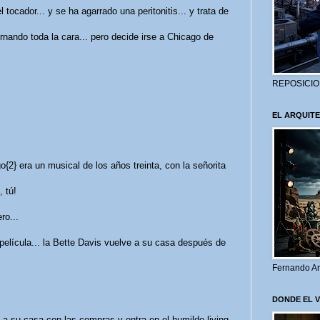
tocador... y se ha agarrado una peritonitis... y trata de
nando toda la cara... pero decide irse a Chicago de
REPOSICIO
EL ARQUITE
{2} era un musical de los años treinta, con la señorita
 tú!
ro...
 película... la Bette Davis vuelve a su casa después de
Fernando Ar
DONDE EL 
a su casa con las compras y entra en el humilde living