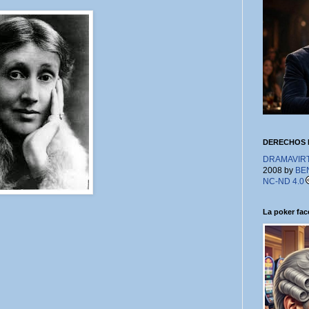
DERECHOS 
DRAMAVIRTU
2008 by
BE
NC-ND 4.0
La poker face