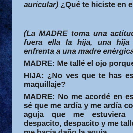
auricular)
¿Qué te hiciste en e
(La
MADRE
toma una actitud
fuera ella la hija, una hi
enfrenta a una madre enérgica
MADRE:
Me tallé el ojo porqu
HIJA:
¿No ves que te has es
maquillaje?
MADRE:
No me acordé en es
sé que me ardía y me ardía co
aguja que me estuviera 
despacito, despacito y me tall
me hacía daño la aguja.