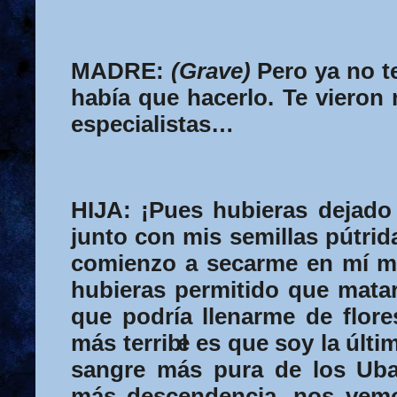
MADRE:
(Grave)
Pero ya no t
había que hacerlo. Te viero
especialistas…
HIJA:
¡Pues hubieras dejado
junto con mis semillas pútrid
comienzo a secarme en mí m
hubieras permitido que mata
que podría llenarme de flore
más terribl
e es que soy la últi
sangre más pura de los Uba
más descendencia, nos vem