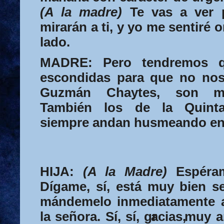
(A la madre)
Te vas a ver p
mirarán a ti, y yo me sentiré o
lado.
MADRE:
Pero tendremos qu
escondidas para que no no
Guzmán Chaytes, son mu
También los de la Quinta
siempre andan husmeando en 
HIJA:
(A la Madre)
Espéra
Dígame, sí, está muy bien se
mándemelo inmediatamente a
la señora. Sí, sí, gr
acias,
muy a