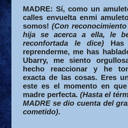
MADRE:
Sí, como un amulet
calles envuelta en
mi amuleto
somos!
(Con reconocimiento a
hija se acerca a ella, le b
reconfortada le dice)
Has 
reprenderme, me has habla
Ubarry, me siento orgullo
hecho reaccionar y he to
exacta de las cosas. Eres u
este es el momento en que
madre perfecta.
(Hasta el térm
MADRE
se dio cuenta del gra
cometido)
.