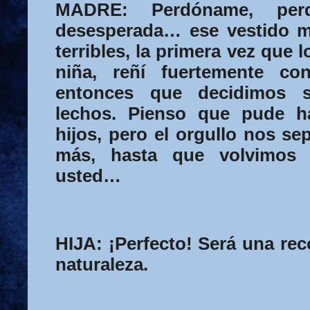
MADRE:
Perdóname, perd
desesperada… ese vestido m
terribles, la primera vez que l
niña, reñí fuertemente co
entonces que decidimos s
lechos. Pi
enso que pude h
hijos, pero el orgullo nos s
más, hasta que volvimos 
usted…
HIJA:
¡Perfecto! Será una rec
naturaleza.