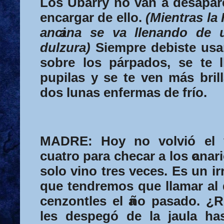
Los Ubarry no van a desapare
encargar de ello.
(Mientras la
anci
ana se va llenando de 
dulzura)
Siempre debiste usa
sobre los párpados, se te l
pupilas y se te ven más bri
dos lunas enfermas de frío.
MADRE:
Hoy no volvió el v
cuatro para checar a los c
anari
solo vino tres veces. Es un i
que tendremos que llamar al 
cenzontles el a
ño pasado. ¿R
les despegó de la jaula ha