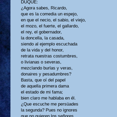
DUQUE:
¿Agora sabes, Ricardo,
que es la comedia un espejo,
en que el necio, el sabio, el viejo,
el mozo, el fuerte, el gallardo,
el rey, el gobernador,
la doncella, la casada,
siendo al ejemplo escuchada
de la vida y del honor,
retrata nuestras costumbres,
o livianas o severas,
mezclando burlas y veras,
donaires y pesadumbres?
Basta, que oí del papel
de aquella primera dama
el estado de mi fama;
bien claro me hablaba en él.
¿Que escuche me persüades
la segunda? Pues no ignores
que no quieren los señores