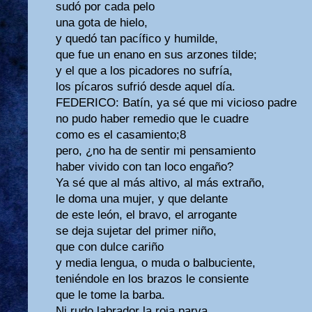
sudó por cada pelo
una gota de hielo,
y quedó tan pacífico y humilde,
que fue un enano en sus arzones tilde;
y el que a los picadores no sufría,
los pícaros sufrió desde aquel día.
FEDERICO: Batín, ya sé que mi vicioso padre
no pudo haber remedio que le cuadre
como es el casamiento;8
pero, ¿no ha de sentir mi pensamiento
haber vivido con tan loco engaño?
Ya sé que al más altivo, al más extraño,
le doma una mujer, y que delante
de este león, el bravo, el arrogante
se deja sujetar del primer niño,
que con dulce cariño
y media lengua, o muda o balbuciente,
teniéndole en los brazos le consiente
que le tome la barba.
Ni rudo labrador la roja parva,