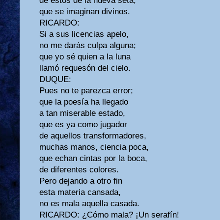
de estos de la nueva seta,
que se imaginan divinos.
RICARDO:
Si a sus licencias apelo,
no me darás culpa alguna;
que yo sé quien a la luna
llamó requesón del cielo.
DUQUE:
Pues no te parezca error;
que la poesía ha llegado
a tan miserable estado,
que es ya como jugador
de aquellos transformadores,
muchas manos, ciencia poca,
que echan cintas por la boca,
de diferentes colores.
Pero dejando a otro fin
esta materia cansada,
no es mala aquella casada.
RICARDO: ¿Cómo mala? ¡Un serafín!