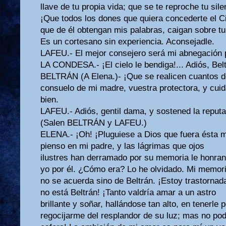
llave de tu propia vida; que se te reproche tu sil
¡Que todos los dones que quiera concederte el Ci
que de él obtengan mis palabras, caigan sobre tu 
Es un cortesano sin experiencia. Aconsejadle.
LAFEU.- El mejor consejero será mi abnegación p
LA CONDESA.- ¡El cielo le bendiga!... Adiós, Belt
BELTRÁN (A Elena.)- ¡Que se realicen cuantos d
consuelo de mi madre, vuestra protectora, y cuid
bien.
LAFEU.- Adiós, gentil dama, y sostened la reput
(Salen BELTRÁN y LAFEU.)
ELENA.- ¡Oh! ¡Pluguiese a Dios que fuera ésta m
pienso en mi padre, y las lágrimas que ojos
ilustres han derramado por su memoria le honran
yo por él. ¿Cómo era? Lo he olvidado. Mi memor
no se acuerda sino de Beltrán. ¡Estoy trastornad
no está Beltrán! ¡Tanto valdría amar a un astro
brillante y soñar, hallándose tan alto, en tenerle
regocijarme del resplandor de su luz; mas no pod