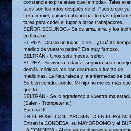
constancia expira antes que la moda». Tales era
tales son los míos después de él. Puesto que ya 
cera ni miel, quisiera abandonar lo más rápidame
tarea para ceder el lugar a otros trabajadores.
SEÑOR SEGUNDO.- Se os ama, sire, y los indife
en lloraros.
EL REY.- Ocupo un lugar, lo sé... ¿Cuánto tiempo
médico de vuestro padre? Era muy famoso.
BELTRÁN.- Unos seis meses, señor.
EL REY.- Si viviera todavía, seguiría sus consejo
demás médicos me han destruido a fuerza de
medicinas. La Naturaleza y la enfermedad se deb
Sé bien venido, conde. Mi hijo no me es más que
que tú.
BELTRÁN.- Se lo agradezco a vuestra majestad.
(Salen.- Trompetería.)
Escena III
EN EL ROSELLÓN.- APOSENTO EN EL PALACI
Entran la CONDESA, su MAYORDOMO y el BU
LA CONDESA.- Ahora estoy dispuesta a escucha