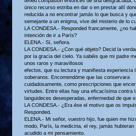
tened compasión entonces de una desgraciada, 
único recurso estriba en dar o en prestar allí do
reducida a no encontrar jamás lo que busca y qu
semejante a un enigma, vive del misterio de lo c
LA CONDESA.- Responded francamente, ¿no habé
intención de ir a París?
ELENA.- Sí, señora.
LA CONDESA.- ¿Con qué objeto? Decid la verdad.
por la gracia del cielo. Ya sabéis que mi padre m
unos raros y maravillosos
efectos, que su lectura y manifiesta experiencia
soberanos. Encomendóme que las conservara
cuidadosamente, como prescripciones que encer
virtudes. Entre ellas hay una eficacísima contra 
languideces desesperadas, enfermedad de que s
LA CONDESA.- ¿Era ése el motivo que os impulsa
Responded.
ELENA.- Mi señor, vuestro hijo, fue quien me hizo
modo, París, la medicina, el rey, jamás hubieran
acudido a mi pensamiento.