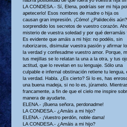
habría posibilidad de que fuera yo vuestra hija s
LA CONDESA.- Sí, Elena, podríais ser mi hija pol
apetecerlo! Esos nombres de madre o hija os
causan gran impresión. ¡Cómo! ¿Palidecéis aún
sorprendido los secretos de vuestro corazón. Aho
misterio de vuestra soledad y por qué derramáis
Es evidente que amáis a mi hijo: no podéis, sin
ruborizaros, disimular vuestra pasión y afirmar l
la verdad y confesadme vuestro amor. Porque, m
tus mejillas se lo relatan la una a la otra, y tus o
actitud, que lo revelan en su lenguaje. Sólo una
culpable e infernal obstinación retiene tu lengua
la verdad. Habla. ¿Es cierto? Si lo es, has enro
una buena madeja, si no lo es, júramelo. Mientr
francamente, a fin de que el cielo me inspire sobr
manera de ayudarte.
ELENA.- ¡Buena señora, perdonadme!
LA CONDESA.- ¿Amáis a mi hijo?
ELENA.- ¡Vuestro perdón, noble dama!
LA CONDESA.- ¿Amáis a mi hijo?