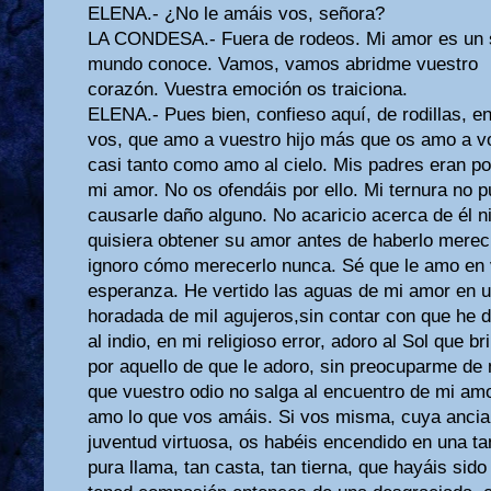
ELENA.- ¿No le amáis vos, señora?
LA CONDESA.- Fuera de rodeos. Mi amor es un s
mundo conoce. Vamos, vamos abridme vuestro
corazón. Vuestra emoción os traiciona.
ELENA.- Pues bien, confieso aquí, de rodillas, en
vos, que amo a vuestro hijo más que os amo a v
casi tanto como amo al cielo. Mis padres eran po
mi amor. No os ofendáis por ello. Mi ternura no 
causarle daño alguno. No acaricio acerca de él 
quisiera obtener su amor antes de haberlo merec
ignoro cómo merecerlo nunca. Sé que le amo en v
esperanza. He vertido las aguas de mi amor en u
horadada de mil agujeros,sin contar con que he d
al indio, en mi religioso error, adoro al Sol que bri
por aquello de que le adoro, sin preocuparme de
que vuestro odio no salga al encuentro de mi am
amo lo que vos amáis. Si vos misma, cuya ancia
juventud virtuosa, os habéis encendido en una ta
pura llama, tan casta, tan tierna, que hayáis sido