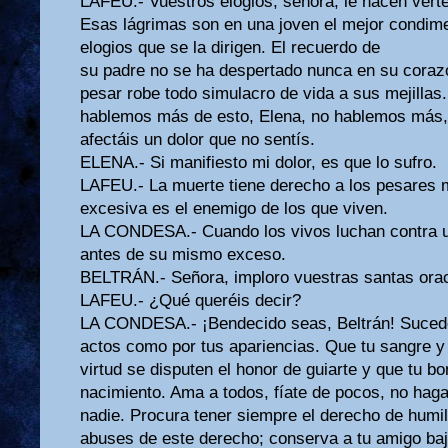
LAFEU.- Vuestros elogios, señora, le hacen ver
Esas lágrimas son en una joven el mejor condim
elogios que se la dirigen. El recuerdo de
su padre no se ha despertado nunca en su corazón
pesar robe todo simulacro de vida a sus mejillas
hablemos más de esto, Elena, no hablemos más,
afectáis un dolor que no sentís.
ELENA.- Si manifiesto mi dolor, es que lo sufro.
LAFEU.- La muerte tiene derecho a los pesares 
excesiva es el enemigo de los que viven.
LA CONDESA.- Cuando los vivos luchan contra 
antes de su mismo exceso.
BELTRÁN.- Señora, imploro vuestras santas ora
LAFEU.- ¿Qué queréis decir?
LA CONDESA.- ¡Bendecido seas, Beltrán! Sucede 
actos como por tus apariencias. Que tu sangre y
virtud se disputen el honor de guiarte y que tu bo
nacimiento. Ama a todos, fíate de pocos, no hag
nadie. Procura tener siempre el derecho de humil
abuses de este derecho; conserva a tu amigo baj