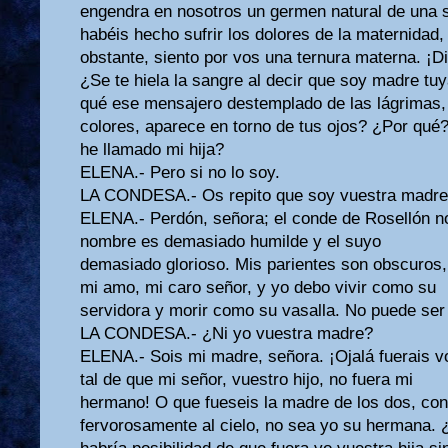
engendra en nosotros un germen natural de una 
habéis hecho sufrir los dolores de la maternidad,
obstante, siento por vos una ternura materna. ¡D
¿Se te hiela la sangre al decir que soy madre tu
qué ese mensajero destemplado de las lágrimas, e
colores, aparece en torno de tus ojos? ¿Por qué
he llamado mi hija?
ELENA.- Pero si no lo soy.
LA CONDESA.- Os repito que soy vuestra madre
ELENA.- Perdón, señora; el conde de Rosellón n
nombre es demasiado humilde y el suyo
demasiado glorioso. Mis parientes son obscuros,
mi amo, mi caro señor, y yo debo vivir como su
servidora y morir como su vasalla. No puede se
LA CONDESA.- ¿Ni yo vuestra madre?
ELENA.- Sois mi madre, señora. ¡Ojalá fuerais 
tal de que mi señor, vuestro hijo, no fuera mi
hermano! O que fueseis la madre de los dos, con 
fervorosamente al cielo, no sea yo su hermana.