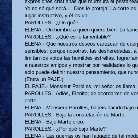
expresiones cristianas que murmura el pestañean
Yo no sé qué será... ¡Dios le proteja! La corte es
lugar instructivo, y él es un...
PAROLLES.- ¿Un qué?
ELENA.- Un hombre a quien quiero bien. Lo lamen
PAROLLES.- ¿Qué es lo lamentable?
ELENA.- Que nuestros deseos carezcan de cuerp
sensibles; porque nosotras, las desheredadas, a
limitan los votos las humildes estrellas, lograrí
a nuestros amigos y mostrar por realidades lo qu
sólo puede definir nuestro pensamiento, que nun
(Entra un PAJE.)
EL PAJE.- Monsieur Parolles, mi señor os llama. 
PAROLLES.- Adiós, Elenita; de acordarme de vos
corte.
ELENA.- Monsieur Parolles, habéis nacido bajo un
PAROLLES.- Bajo la constelación de Marte.
ELENA.- Bajo Marte creo.
PAROLLES.- ¿Por qué bajo Marte?
ELENA.- Las guerras os han fatigado de tal modo