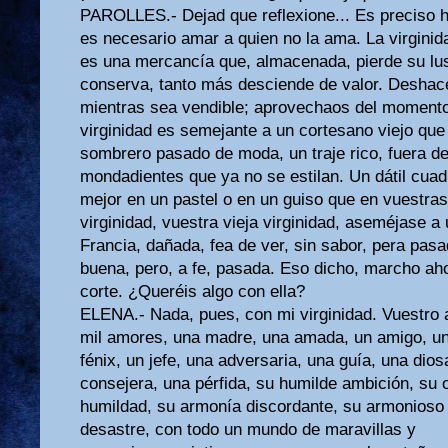
PAROLLES.- Dejad que reflexione... Es preciso h
es necesario amar a quien no la ama. La virginid
es una mercancía que, almacenada, pierde su lu
conserva, tanto más desciende de valor. Deshace
mientras sea vendible; aprovechaos del momento
virginidad es semejante a un cortesano viejo que 
sombrero pasado de moda, un traje rico, fuera 
mondadientes que ya no se estilan. Un dátil cuad
mejor en un pastel o en un guiso que en vuestras 
virginidad, vuestra vieja virginidad, aseméjase a
Francia, dañada, fea de ver, sin sabor, pera pas
buena, pero, a fe, pasada. Eso dicho, marcho aho
corte. ¿Queréis algo con ella?
ELENA.- Nada, pues, con mi virginidad. Vuestro 
mil amores, una madre, una amada, un amigo, u
fénix, un jefe, una adversaria, una guía, una dio
consejera, una pérfida, su humilde ambición, su 
humildad, su armonía discordante, su armonioso 
desastre, con todo un mundo de maravillas y