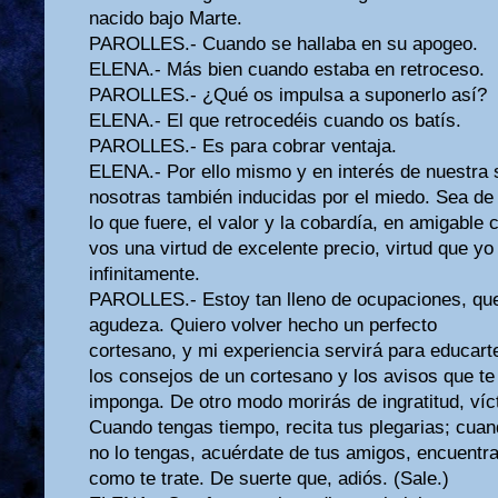
nacido bajo Marte.
PAROLLES.- Cuando se hallaba en su apogeo.
ELENA.- Más bien cuando estaba en retroceso.
PAROLLES.- ¿Qué os impulsa a suponerlo así?
ELENA.- El que retrocedéis cuando os batís.
PAROLLES.- Es para cobrar ventaja.
ELENA.- Por ello mismo y en interés de nuestra 
nosotras también inducidas por el miedo. Sea de 
lo que fuere, el valor y la cobardía, en amigable 
vos una virtud de excelente precio, virtud que yo
infinitamente.
PAROLLES.- Estoy tan lleno de ocupaciones, qu
agudeza. Quiero volver hecho un perfecto
cortesano, y mi experiencia servirá para educart
los consejos de un cortesano y los avisos que te
imponga. De otro modo morirás de ingratitud, víct
Cuando tengas tiempo, recita tus plegarias; cua
no lo tengas, acuérdate de tus amigos, encuentra
como te trate. De suerte que, adiós. (Sale.)