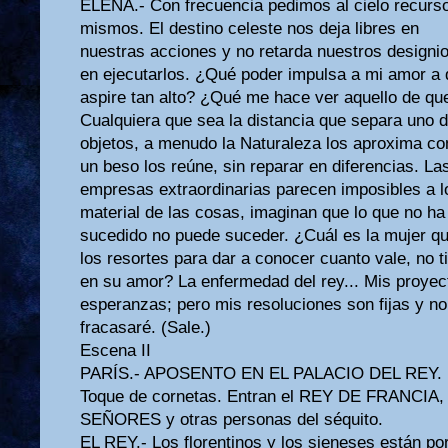
ELENA.- Con frecuencia pedimos al cielo recurs
mismos. El destino celeste nos deja libres en
nuestras acciones y no retarda nuestros designi
en ejecutarlos. ¿Qué poder impulsa a mi amor a
aspire tan alto? ¿Qué me hace ver aquello de que
Cualquiera que sea la distancia que separa uno d
objetos, a menudo la Naturaleza los aproxima co
un beso los reúne, sin reparar en diferencias. La
empresas extraordinarias parecen imposibles a lo
material de las cosas, imaginan que lo que no ha
sucedido no puede suceder. ¿Cuál es la mujer q
los resortes para dar a conocer cuanto vale, no t
en su amor? La enfermedad del rey... Mis proyec
esperanzas; pero mis resoluciones son fijas y no
fracasaré. (Sale.)
Escena II
PARÍS.- APOSENTO EN EL PALACIO DEL REY.
Toque de cornetas. Entran el REY DE FRANCIA, 
SEÑORES y otras personas del séquito.
EL REY.- Los florentinos y los sieneses están po