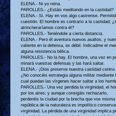
ELENA.- Ni yo reina.
PAROLLES.- ¿Estáis meditando en la castidad?
ELENA.- Sí. Hay en vos algo castrense. Permiti
cuestión. El hombre es contrario a la castidad; 
atrincheraríamos contra él?
PAROLLES.- Teniéndole a cierta distancia.
ELENA.- Pero él aventura nuevos asaltos, y nues
valiente en la defensa, es débil. Indicadme el me
alguna resistencia bélica.
PAROLLES.- No la hay. El hombre, una vez en po
minará vuestras defensas y las hará saltar.
ELENA.- ¡Dios preserve nuestra castidad contra 
¿No conocéis estrategia alguna militar mediante 
cual puedan las vírgenes hacer saltar a los hom
PAROLLES.- Una vez perdida la virginidad, el h
por los aires; y aunque consigáis rechazarlo,
perderéis la ciudad por la brecha que vos misma 
república de la naturaleza es impolítico conservar
virginidad. La pérdida de una virginidad implica 