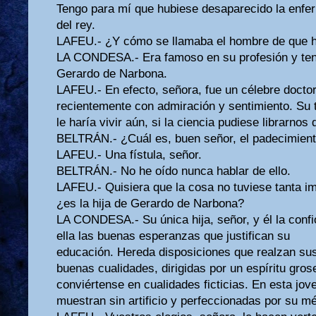
Tengo para mí que hubiese desaparecido la enf
del rey.
LAFEU.- ¿Y cómo se llamaba el hombre de que h
LA CONDESA.- Era famoso en su profesión y tení
Gerardo de Narbona.
LAFEU.- En efecto, señora, fue un célebre doctor
recientemente con admiración y sentimiento. Su 
le haría vivir aún, si la ciencia pudiese librarnos 
BELTRÁN.- ¿Cuál es, buen señor, el padecimient
LAFEU.- Una fístula, señor.
BELTRÁN.- No he oído nunca hablar de ello.
LAFEU.- Quisiera que la cosa no tuviese tanta im
¿es la hija de Gerardo de Narbona?
LA CONDESA.- Su única hija, señor, y él la conf
ella las buenas esperanzas que justifican su
educación. Hereda disposiciones que realzan sus
buenas cualidades, dirigidas por un espíritu gros
conviértense en cualidades ficticias. En esta jov
muestran sin artificio y perfeccionadas por su mé