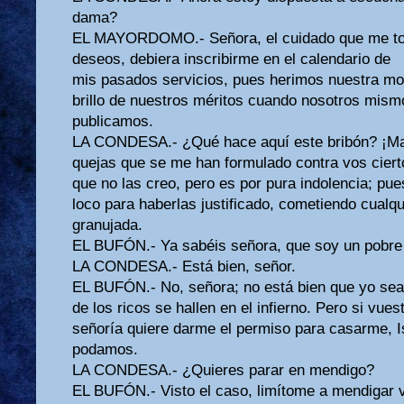
dama?
EL MAYORDOMO.- Señora, el cuidado que me to
deseos, debiera inscribirme en el calendario de
mis pasados servicios, pues herimos nuestra m
brillo de nuestros méritos cuando nosotros mism
publicamos.
LA CONDESA.- ¿Qué hace aquí este bribón? ¡Ma
quejas que se me han formulado contra vos ciert
que no las creo, pero es por pura indolencia; pue
loco para haberlas justificado, cometiendo cualqu
granujada.
EL BUFÓN.- Ya sabéis señora, que soy un pobr
LA CONDESA.- Está bien, señor.
EL BUFÓN.- No, señora; no está bien que yo se
de los ricos se hallen en el infierno. Pero si vues
señoría quiere darme el permiso para casarme, I
podamos.
LA CONDESA.- ¿Quieres parar en mendigo?
EL BUFÓN.- Visto el caso, limítome a mendigar 