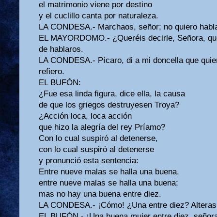
el matrimonio viene por destino
y el cuclillo canta por naturaleza.
LA CONDESA.- Marchaos, señor; no quiero habla
EL MAYORDOMO.- ¿Queréis decirle, Señora, que 
de hablaros.
LA CONDESA.- Pícaro, di a mi doncella que quier
refiero.
EL BUFÓN:
¿Fue esa linda figura, dice ella, la causa
de que los griegos destruyesen Troya?
¿Acción loca, loca acción
que hizo la alegría del rey Príamo?
Con lo cual suspiró al detenerse,
con lo cual suspiró al detenerse
y pronunció esta sentencia:
Entre nueve malas se halla una buena,
entre nueve malas se halla una buena;
mas no hay una buena entre diez.
LA CONDESA.- ¡Cómo! ¿Una entre diez? Alteras l
EL BUFÓN.- ¡Una buena mujer entre diez, señora!