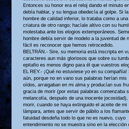
Entonces su honor era el reloj dando el minuto e
debía hablar, y su lengua obedecía al golpe. Si l
hombre de calidad inferior, lo trataba como a una
criatura de otro rango; hacíale altivo con su hum
molestaba ante los elogios extemporáneos. Seme
hombre debía servir de modelo a la juventud de
fácil es reconocer que hemos retrocedido.
BELTRÁN.- Sire, su memoria está inscripta en v
caracteres aun más gloriosos que sobre su tumba
epitafio es menos digno para él que vuestros elog
EL REY.- ¡Qué no estuviese yo en su compañía! S
aún, porque no en vano sus palabras herían mis
oídos, arraigaban en mi alma y producían sus fr
gracia de morir (por estas palabras comenzaba 
melancolía, después de una inocente jocosidad)
morir, cuando se haya extinguido el aceite de mi
lámpara, antes que servir de pábilo a los flaman
fatuidad desdeña todo lo que no es nuevo, cuyo
entendimiento no se muestra sino en la elección 