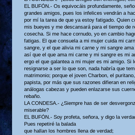
EL BUFÓN.- Os equivocáis profundamente, seño
grandes amigos, pues los infelices vendrán a ha
por mí la tarea de que ya estoy fatigado. Quien 
mis bueyes y me descansará para el tiempo de r
cosecha. Si me hace cornudo, yo en cambio hag
fatigas. El que consuela a mi mujer cuida mi car
sangre, y el que alivia mi carne y mi sangre ama
así que el que ama mi carne y mi sangre es mi a
ergo el que galantea a mi mujer es mi amigo. Si 
resignarse a ser lo que son, nada habría que tem
matrimonio; porque el joven Charbon, el puritano,
papista, por más que sus razones difieran en reli
análogas cabezas y pueden enlazarse sus cuerno
rebaño.
LA CONDESA.- ¿Siempre has de ser desvergonz
miserable?
EL BUFÓN.- Soy profeta, señora, y digo la verd
Pues repetiré la balada
que hallan los hombres llena de verdad;