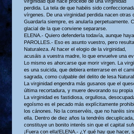
virginidad que nace procede de una virginidad
perdida. La tela de que habéis sido confecciona
vírgenes. De una virginidad perdida nacen otras 
Guardarla siempre, es anularla perpetuamente.
glacial de la que conviene separarse.
ELENA.- Quiero defenderla todavía, aunque haya 
PAROLLES.- Eso es asunto vuestro, pero resulta c
Naturaleza. Al hacer el elogio de la virginidad,
acusáis a vuestra madre, lo que envuelve una evi
Lo mismo es ahorcarse que morir virgen. La virg
es una suicida, que debiera enterrarse en el camin
sagrada, como culpable del delito de lesa Natura
La virginidad engendra más gusanos que el ques
última recortadura, y muere devorando su propia
La virginidad es fastidiosa, orgullosa, desocupad
egoísmo es el pecado más explícitamente prohib
los cánones. No la conservéis, que no haréis si
ella. Dentro de diez años la tendréis decuplicada,
constituye un bonito interés sin que el capital su
¡Fuera con ella!ELENA.- ¿Y qué hay que hacer, s