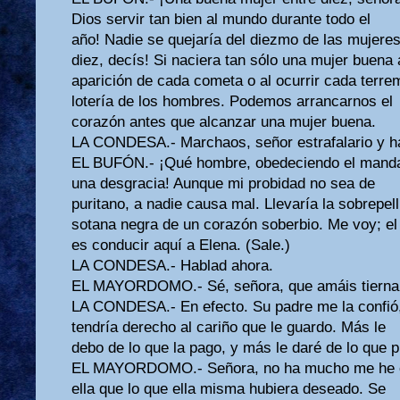
Dios servir tan bien al mundo durante todo el
año! Nadie se quejaría del diezmo de las mujeres
diez, decís! Si naciera tan sólo una mujer buena 
aparición de cada cometa o al ocurrir cada terre
lotería de los hombres. Podemos arrancarnos el
corazón antes que alcanzar una mujer buena.
LA CONDESA.- Marchaos, señor estrafalario y ha
EL BUFÓN.- ¡Qué hombre, obedeciendo el mandat
una desgracia! Aunque mi probidad no sea de
puritano, a nadie causa mal. Llevaría la sobrepell
sotana negra de un corazón soberbio. Me voy; el
es conducir aquí a Elena. (Sale.)
LA CONDESA.- Hablad ahora.
EL MAYORDOMO.- Sé, señora, que amáis tiernam
LA CONDESA.- En efecto. Su padre me la confió,
tendría derecho al cariño que le guardo. Más le
debo de lo que la pago, y más le daré de lo que p
EL MAYORDOMO.- Señora, no ha mucho me he e
ella que lo que ella misma hubiera deseado. Se