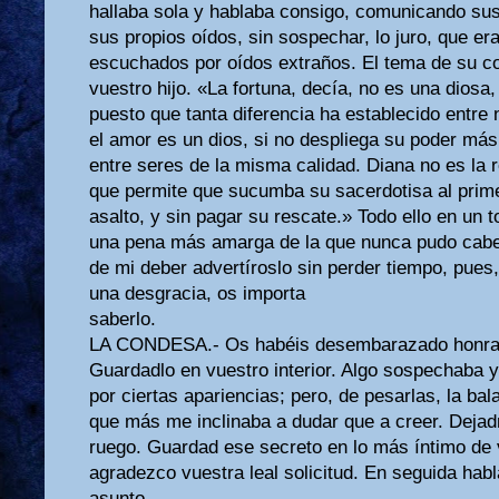
hallaba sola y hablaba consigo, comunicando su
sus propios oídos, sin sospechar, lo juro, que er
escuchados por oídos extraños. El tema de su c
vuestro hijo. «La fortuna, decía, no es una diosa,
puesto que tanta diferencia ha establecido entre 
el amor es un dios, si no despliega su poder má
entre seres de la misma calidad. Diana no es la r
que permite que sucumba su sacerdotisa al prim
asalto, y sin pagar su rescate.» Todo ello en un t
una pena más amarga de la que nunca pudo cabe
de mi deber advertíroslo sin perder tiempo, pues,
una desgracia, os importa
saberlo.
LA CONDESA.- Os habéis desembarazado honrad
Guardadlo en vuestro interior. Algo sospechaba 
por ciertas apariencias; pero, de pesarlas, la ba
que más me inclinaba a dudar que a creer. Deja
ruego. Guardad ese secreto en lo más íntimo de 
agradezco vuestra leal solicitud. En seguida ha
asunto.