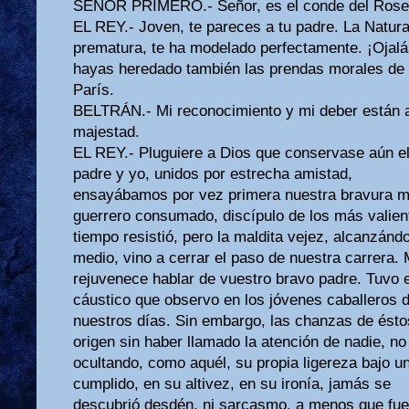
SEÑOR PRIMERO.- Señor, es el conde del Roselló
EL REY.- Joven, te pareces a tu padre. La Natura
prematura, te ha modelado perfectamente. ¡Ojalá
hayas heredado también las prendas morales de 
París.
BELTRÁN.- Mi reconocimiento y mi deber están a
majestad.
EL REY.- Pluguiere a Dios que conservase aún el
padre y yo, unidos por estrecha amistad,
ensayábamos por vez primera nuestra bravura mil
guerrero consumado, discípulo de los más valie
tiempo resistió, pero la maldita vejez, alcanzán
medio, vino a cerrar el paso de nuestra carrera.
rejuvenece hablar de vuestro bravo padre. Tuvo e
cáustico que observo en los jóvenes caballeros 
nuestros días. Sin embargo, las chanzas de ésto
origen sin haber llamado la atención de nadie, no
ocultando, como aquél, su propia ligereza bajo u
cumplido, en su altivez, en su ironía, jamás se
descubrió desdén, ni sarcasmo, a menos que fuer