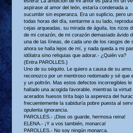
esfera! La ambición de mi amor es para mí un ve
aspirase al amor del león, estaría condenada a
sucumbir sin esperanza. Era un suplicio, pero un 
todas horas del día, sentarme a su lado, reprodu
cejas arqueadas, su mirada de águila, los rizos d
de mi corazón, de mi corazón demasiado ávido 
una de las líneas, de cada uno de los rasgos de 
ahora se halla lejos de mí, y nada queda a mi pa
idólatra sino reliquias que adorar.- ¿Quién va?
(Entra PAROLLES.)
Uno de su séquito. Le quiero a causa de su amo. 
reconozco por un mentiroso redomado y sé que e
y un poltrón. Mas estos defectos incorregibles le
hallado una acogida favorable, mientras la virtud
acerados huesos tirita bajo la aspereza del hur
frecuentemente la sabiduría pobre puesta al servi
opulenta ignorancia.
PAROLLES.- ¡Dios os guarde, hermosa reina!
ELENA.- ¡Y a vos también, monarca!
PAROLLES.- No soy ningún monarca.