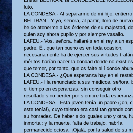
Entran BELTRÁN, la CONDESA DEL ROSELLÓN,
luto.
LA CONDESA.- Al separarme de mi hijo, entierro
BELTRÁN.- Y yo, señora, al partir, lloro de nuevo
he de atenerme a las órdenes de su majestad, d
quien soy ahora pupilo y por siempre vasallo.
LAFEU.- Vos, señora, hallaréis en el rey a un es
padre. Él, que tan bueno es en toda ocasión,
necesariamente ha de ejercer sus virtudes tratá
méritos harían nacer la bondad donde no existie
que temer, por tanto, que os falte allí donde abun
LA CONDESA.- ¿Qué esperanza hay en el restab
LAFEU.- Ha renunciado a sus médicos, señora, b
el tiempo en esperanzas, sin conseguir otro
resultado sino perder por siempre toda esperanz
LA CONDESA.- Esta joven tenía un padre (¡oh, c
este tenía!), cuyo talento era casi tan grande co
su honradez. De haber sido iguales uno y otra, h
inmortal; y la muerte, falta de trabajo, habría
permanecido ociosa. ¡Ojalá, por la salud de su ma