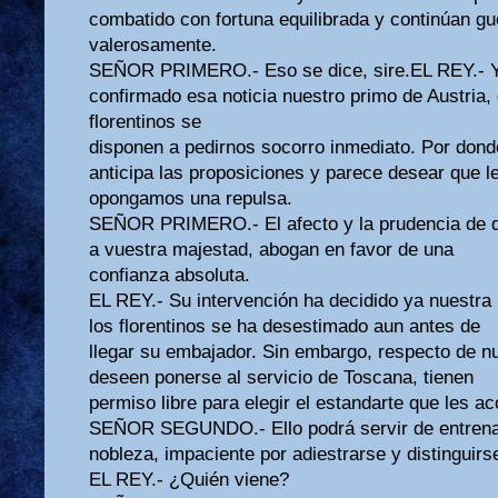
combatido con fortuna equilibrada y continúan g
valerosamente.
SEÑOR PRIMERO.- Eso se dice, sire.EL REY.- Y
confirmado esa noticia nuestro primo de Austria,
florentinos se
disponen a pedirnos socorro inmediato. Por don
anticipa las proposiciones y parece desear que l
opongamos una repulsa.
SEÑOR PRIMERO.- El afecto y la prudencia de q
a vuestra majestad, abogan en favor de una
confianza absoluta.
EL REY.- Su intervención ha decidido ya nuestra
los florentinos se ha desestimado aun antes de
llegar su embajador. Sin embargo, respecto de n
deseen ponerse al servicio de Toscana, tienen
permiso libre para elegir el estandarte que les a
SEÑOR SEGUNDO.- Ello podrá servir de entrena
nobleza, impaciente por adiestrarse y distinguirs
EL REY.- ¿Quién viene?