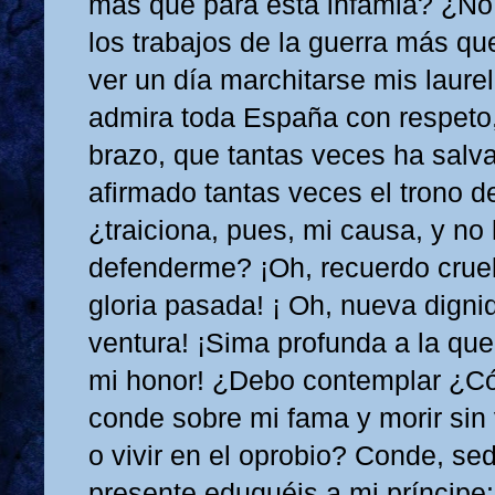
más que para esta infamia? ¿No
los trabajos de la guerra más qu
ver un día marchitarse mis laure
admira toda España con respeto
brazo, que tantas veces ha salva
afirmado tantas veces el trono de
¿traiciona, pues, mi causa, y no
defenderme? ¡Oh, recuerdo crue
gloria pasada! ¡ Oh, nueva dignid
ventura! ¡Sima profunda a la qu
mi honor! ¿Debo contemplar ¿Có
conde sobre mi fama y morir sin
o vivir en el oprobio? Conde, se
presente eduquéis a mi príncipe: 