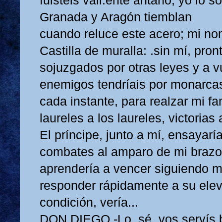
fuisteis vali.ente antaño, yo lo s
Granada y Aragón tiemblan
cuando reluce este acero; mi no
Castilla de muralla: .sin mí, pron
sojuzgados por otras leyes y a v
enemigos tendríais por monarcas
cada instante, para realzar mi f
laureles a los laureles, victorias 
El príncipe, junto a mí, ensayarí
combates al amparo de mi brazo
aprendería a vencer siguiendo m
responder rápidamente a su ele
condición, vería...
DON DIEGO.-Lo. sé, vos servís b