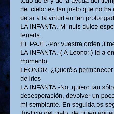
todo de él y de la ayuda del tie
del cielo: es tan justo que no ha
dejar a la virtud en tan prolongad
LA INFANTA.-Mi nuis dulce espe
tenerla.
EL PAJE.-Por vuestra orden Jime
LA INFANTA.-( A Leonor.) Id a en
momento.
LEONOR.-¿Queréis permanecer 
delirios
LA INFANTA.-No, quiero tan sólo
desesperación, devolver un poc
mi semblante. En seguida os segu
Justicia del cielo, de quien agua