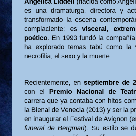
Angélica Liddell
(nacida como Angéli
es una dramaturga, directora y ac
transformado la escena contemporá
complaciente; es
visceral, extre
poético
. En 1993 fundó la compañí
ha explorado temas tabú como la vi
necrofilia, el sexo y la muerte.
Recientemente, en
septiembre de 
con el
Premio Nacional de Teat
carrera que ya contaba con hitos com
la Bienal de Venecia (2013) y ser la p
en inaugurar el Festival de Avignon 
funeral de Bergman
). Su estilo se de