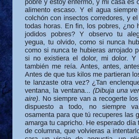
pobre y estoy enfermo, y mi casa es 
alimento escaso. Y el agua siempre 
colchón con insectos corredores, y el 
todas horas. En fin, los pobres, ¿no 
jodidos pobres? Y observo tu aleg
yegua, tu olvido, como si nunca hubi
como si nunca te hubieras arrojado 
si no existiera el dolor, mi dolor. 
también me reía. Antes, antes, antes
Antes de que tus kilos me partieran l
te lanzaste otra vez? ¿Tan enclenque
ventana, la ventana...
(Dibuja una ve
aire)
. No siempre van a recogerte lo
dispuesto a todo, no siempre va
osamenta para que tú recuperes las g
amarga tu capricho. He esperado día t
de columna, que volvieras a intentarl
cara un visaje de angustia, un pli