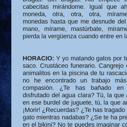
cabecitas mirándome. Igual que ah
moneda, otra, otra, otra, míram
monedas hasta que me desnude del t
mano, mírame, mastúrbate, míram
pierda la vergüenza cuando entre en l
HORACIO:
Y yo matando gatos por tu
saco. Crustáceo funerario. Cangrejo 
animalitos en la piscina de tu rascac
no he encontrado un trabajo más 
compasión. ¿Te has bañado en 
disfrutado del agua clara? Tú, la que 
en ese burdel de juguete, tú, la que a
¡Morir! ¿Recuerdas? ¿Te has tragado 
gato mientras nadabas? ¿Se te ha pre
en el bikini? No te puedes imaginar 