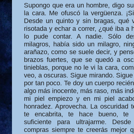
Supongo que era un hombre, digo su
la cara. Me ofuscó la vergüenza. ¡Si
Desde un quinto y sin bragas, qué 
risotada y echar a correr, ¿qué iba a 
lo pude contar. A nadie. Sólo d
milagros, había sido un milagro, nin
arañazo, como se suele decir, y pens
brazos fuertes, que se quedó a osc
tinieblas, porque no le vi la cara, co
veo, a oscuras. Sigue mirando. Sigue
por tan poco. Te doy un cuerpo recién
algo más inocente, más raso, más ind
mi piel empiezo y en mi piel acab
honradez. Aprovecha. La oscuridad te
te encabrita, te hace bueno, te 
suficiente para ultrajarme. Desd
compras siempre te creerás mejor q