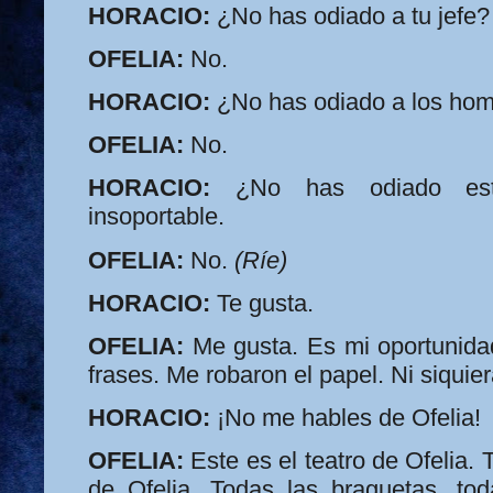
HORACIO:
¿No has odiado a tu jefe?
OFELIA:
No.
HORACIO:
¿No has odiado a los ho
OFELIA:
No.
HORACIO:
¿No has odiado este
insoportable.
OFELIA:
No.
(Ríe)
HORACIO:
Te gusta.
OFELIA:
Me gusta. Es mi oportunida
frases. Me robaron el papel. Ni siqui
HORACIO:
¡No me hables de Ofelia!
OFELIA:
Este es el teatro de Ofelia. 
de Ofelia. Todas las braguetas, tod