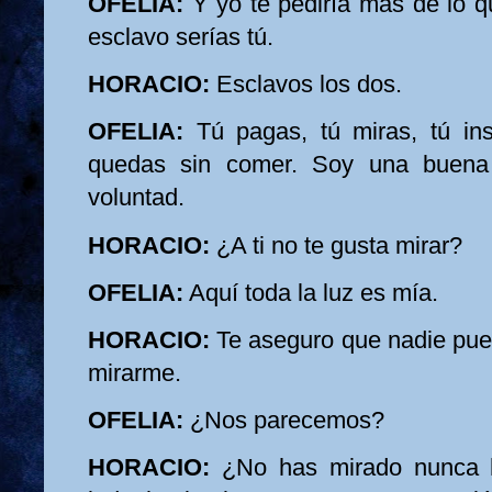
OFELIA:
Y yo te pediría más de lo q
esclavo serías tú.
HORACIO:
Esclavos los dos.
OFELIA:
Tú pagas, tú miras, tú ins
quedas sin comer. Soy una buena 
voluntad.
HORACIO:
¿A ti no te gusta mirar?
OFELIA:
Aquí toda la luz es mía.
HORACIO:
Te aseguro que nadie pued
mirarme.
OFELIA:
¿Nos parecemos?
HORACIO:
¿No has mirado nunca h