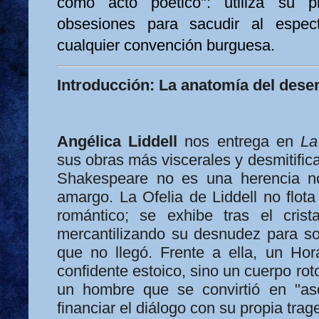
como acto poético": utiliza su 
obsesiones para sacudir al espec
cualquier convención burguesa.
Introducción: La anatomía del dese
Angélica Liddell
nos entrega en
La
sus obras más viscerales y desmitifica
Shakespeare no es una herencia no
amargo. La Ofelia de Liddell no flota 
romántico; se exhibe tras el cri
mercantilizando su desnudez para so
que no llegó. Frente a ella, un Ho
confidente estoico, sino un cuerpo roto p
un hombre que se convirtió en "as
financiar el diálogo con su propia trag