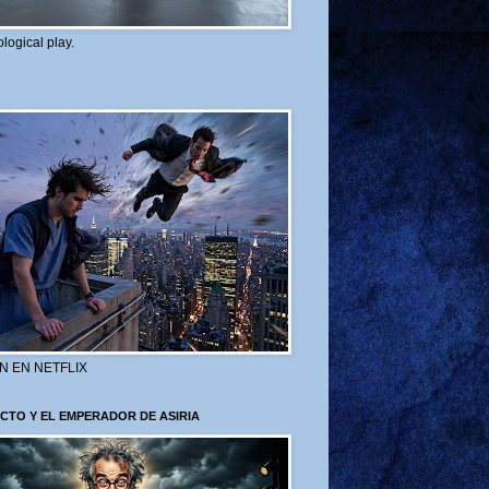
logical play.
N EN NETFLIX
CTO Y EL EMPERADOR DE ASIRIA