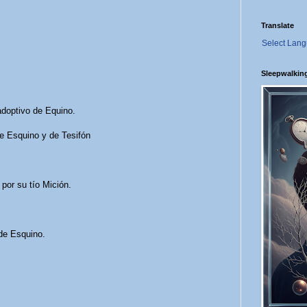
Translate
Select Lan
Sleepwalkin
doptivo de Equino.
 Esquino y de Tesifón
or su tío Mición.
de Esquino.