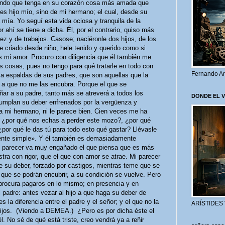
undo que tenga en su corazón cosa más amada que
s hijo mío, sino de mi hermano; el cual, desde su
mía. Yo seguí esta vida ociosa y tranquila de la
ahí se tiene a dicha. Él, por el contrario, quiso más
ez y de trabajos. Casose; naciéronle dos hijos, de los
 criado desde niño; hele tenido y querido como si
es mi amor. Procuro con diligencia que él también me
s cosas, pues no tengo para qué tratarle en todo con
Fernando Ar
 a espaldas de sus padres, que son aquellas que la
 a que no me las encubra. Porque el que se
ñar a su padre, tanto más se atreverá a todos los
DONDE EL 
umplan su deber enfrenados por la vergüenza y
 a mi hermano, ni le parece bien. Cien veces me ha
 ¿por qué nos echas a perder este mozo?, ¿por qué
or qué le das tú para todo esto qué gastar? Llévasle
nte simple». Y él también es demasiadamente
mi parecer va muy engañado el que piensa que es más
tra con rigor, que el que con amor se atrae. Mi parecer
ce su deber, forzado por castigos, mientras teme que se
 que se podrán encubrir, a su condición se vuelve. Pero
 procura pagaros en lo mismo; en presencia y en
l padre: antes vezar al hijo a que haga su deber de
 la diferencia entre el padre y el señor; y el que no la
ARÍSTIDES
hijos. (Viendo a DEMEA.) ¿Pero es por dicha éste el
 No sé de qué está triste, creo vendrá ya a reñir