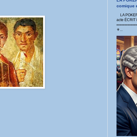
LA POKER
comique e
LA POKER 
acte ÉCRIT
═════════
⚜...