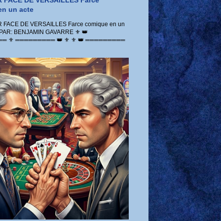
 FACE DE VERSAILLES Farce
n un acte
FACE DE VERSAILLES Farce comique en un
 PAR: BENJAMIN GAVARRE ⚜️ 👑
 ⚜️ ═════════ 👑 ⚜️ ⚜️ 👑 ═════════