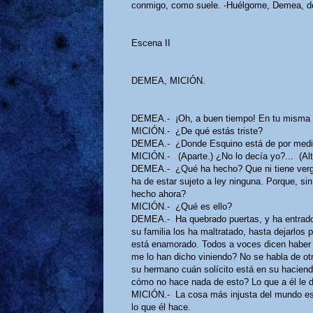
conmigo, como suele. -Huélgome, Demea, de
Escena II
DEMEA, MICIÓN.
DEMEA.- ¡Oh, a buen tiempo! En tu misma 
MICIÓN.- ¿De qué estás triste?
DEMEA.- ¿Donde Esquino está de por medio,
MICIÓN.- (Aparte.) ¿No lo decía yo?... (A
DEMEA.- ¿Qué ha hecho? Que ni tiene vergü
ha de estar sujeto a ley ninguna. Porque, si
hecho ahora?
MICIÓN.- ¿Qué es ello?
DEMEA.- Ha quebrado puertas, y ha entrado p
su familia los ha maltratado, hasta dejarlos 
está enamorado. Todos a voces dicen haber
me lo han dicho viniendo? No se habla de ot
su hermano cuán solícito está en su haciend
cómo no hace nada de esto? Lo que a él le dig
MICIÓN.- La cosa más injusta del mundo es 
lo que él hace.