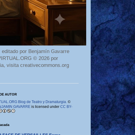
 editado por Benjamín Gavarre
AMAVIRTUAL.ORG © 2026 por
ia, visita creativecommons.org
DE AUTOR
AL.ORG Blog de Teatro y Dramaturgia.
©
NJAMIN GAVARRE
is licensed under
CC BY-
tacada