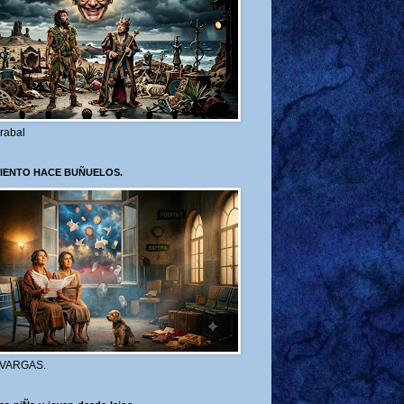
rabal
VIENTO HACE BUÑUELOS.
 VARGAS.