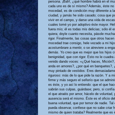
persona. ¡Bah!, ¿qué hombre habrá en el m
cada uno es de sí mismo? Además, éste no e
mocedad, es de condición muy diferente a la 
ciudad, y jamás he sido casado; cosa que por 
vivir en el campo, y darse una vida de escas
cuales tomé yo por adoptivo éste mayor. Hele
fuera mío; él es todas mis delicias; sólo él 
quiera; doyle cuanto necesita, pásole mucha
rigor. Finalmente, las cosas que otros hacen
mocedad trae consigo, hele vezado a mi hijo
acostumbrare a mentir, o se atreviere a enga
demás. Yo creo que es mejor que los hijos c
benignidad, que con rigor. Esto no le cuadra
venido dando voces: «¿Qué haces, Mición?,
anda en amores?, ¿por qué en banquetes?, ¿p
muy pintado de vestidos: Eres demasiadame
riguroso: más de lo que pide la razón. Y a 
firme y más seguro el señorío que se adminis
es éste, y yo así lo entiendo: que el que ha
sabrán sus culpas, guárdase; pero, si confía
el que atraéis por amor, hácelo de voluntad,
ausencia será el mismo. Éste es el oficio de
buena voluntad, que por temor de nadie. Tal es
pueda observar, confiese que no sabe criar 
mismo de quien trataba? Realmente que es él.