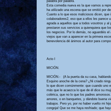
palabra por palabra.
Esta comedia nueva es la que vamos a represe
ha utilizado una escena que se omitió por de
Cuanto a lo que esos maliciosos dicen, que i
colaboradores2, eso que a ellos les parece un
agrada a aquellos que a todos vosotros y al 
prestaron sus servicios a quienquiera que lo
los negocios. Por lo demás, no aguardéis el 
viejos que van a aparecer en la primera esc
benevolencia dé ánimos al autor para compo
Acto I
MICIÓN.
MICIÓN.- (A la puerta da su casa, hablando a
Esquino anoche de la cena? ¿Ni criado ningu
lo que dicen comúnmente: que cuando uno est
más que le acaezca lo que de él dice su muj
colérica, que no lo que los padres amorosos.
amores, o en banquetes, y dándote buena vida
trabajos. Pero yo, por no haber vuelto mi hi
congoja! Que se me haya resfriado; que haya