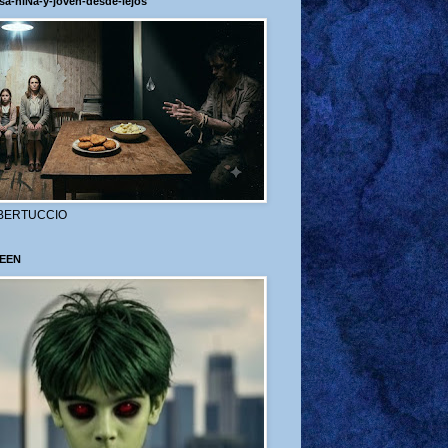
sa-niÑa-y-joven-desde-lejos
BERTUCCIO
EEN