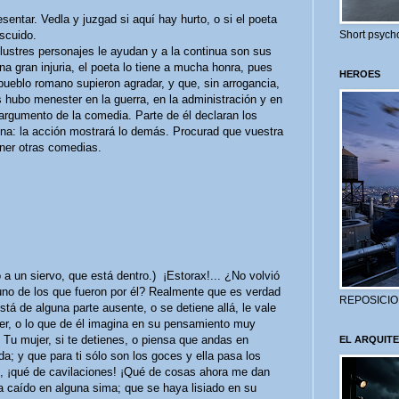
ntar. Vedla y juzgad si aquí hay hurto, o si el poeta
scuido.
Short psycho
lustres personajes le ayudan y a la continua son sus
a gran injuria, el poeta lo tiene a mucha honra, pues
HEROES
pueblo romano supieron agradar, y que, sin arrogancia,
s hubo menester en la guerra, en la administración y en
argumento de la comedia. Parte de él declaran los
ena: la acción mostrará lo demás. Procurad que vuestra
ner otras comedias.
 un siervo, que está dentro.) ¡Estorax!... ¿No volvió
no de los que fueron por él? Realmente que es verdad
REPOSICIO
á de alguna parte ausente, o se detiene allá, le vale
er, o lo que de él imagina en su pensamiento muy
 Tu mujer, si te detienes, o piensa que andas en
EL ARQUITE
; y que para ti sólo son los goces y ella pasa los
jo, ¡qué de cavilaciones! ¡Qué de cosas ahora me dan
 caído en alguna sima; que se haya lisiado en su