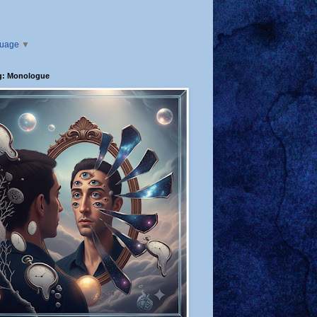
guage
▼
g: Monologue