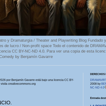
 y Dramaturgia / Theater and Playwriting Blog Fundado y
ines de lucro / Non-profit space Todo el contenido de DR
cencia CC BY-NC-ND 4.0. Para ver una copia de esta licenc
Comedy by Benjamín Gavarre
DERECHOS 
6 por Benjamín Gavarre está bajo una licencia CC BY-
DRAMAVIRTU
, visita creativecommons.org
2008 by
BE
NC-ND 4.0
Entrada des
CIO.