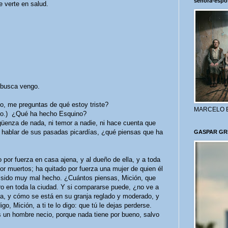
señora-espo
 verte en salud.
busca vengo.
 me preguntas de qué estoy triste?
MARCELO 
lto.) ¿Qué ha hecho Esquino?
enza de nada, ni temor a nadie, ni hace cuenta que
n hablar de sus pasadas picardías, ¿qué piensas que ha
GASPAR GR
or fuerza en casa ajena, y al dueño de ella, y a toda
por muertos; ha quitado por fuerza una mujer de quien él
 sido muy mal hecho. ¿Cuántos piensas, Mición, que
ro en toda la ciudad. Y si compararse puede, ¿no ve a
a, y cómo se está en su granja reglado y moderado, y
o, Mición, a ti te lo digo: que tú le dejas perderse.
un hombre necio, porque nada tiene por bueno, salvo