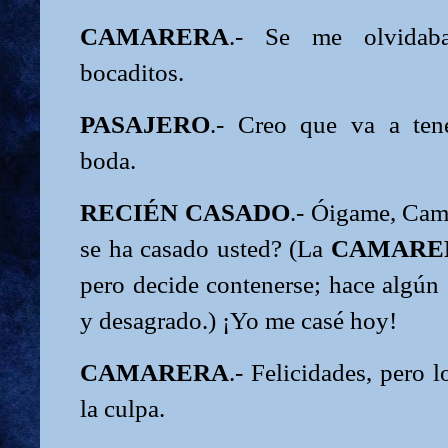
CAMARERA
.- Se me olvidaba
bocaditos.
PASAJERO
.- Creo que va a ten
boda.
RECIÉN CASADO
.- Óigame, Cam
se ha casado usted? (La
CAMARE
pero decide contenerse; hace algún
y desagrado.) ¡Yo me casé hoy!
CAMARERA
.- Felicidades, pero
la culpa.