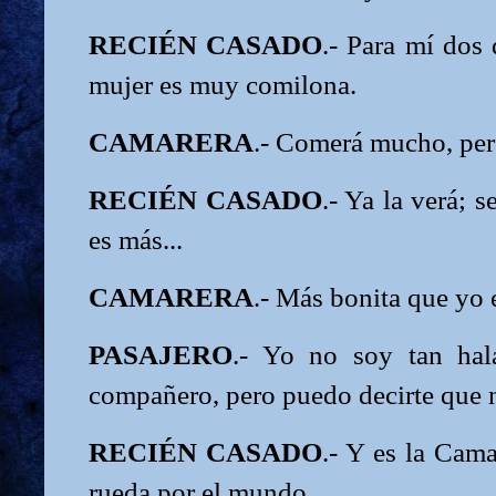
RECIÉN CASADO
.- Para mí dos
mujer es muy comilona.
CAMARERA
.- Comerá mucho, per
RECIÉN CASADO
.- Ya la verá; s
es más...
CAMARERA
.- Más bonita que yo 
PASAJERO
.- Yo no soy tan hal
compañero, pero puedo decirte que n
RECIÉN CASADO
.- Y es la Cam
rueda por el mundo.