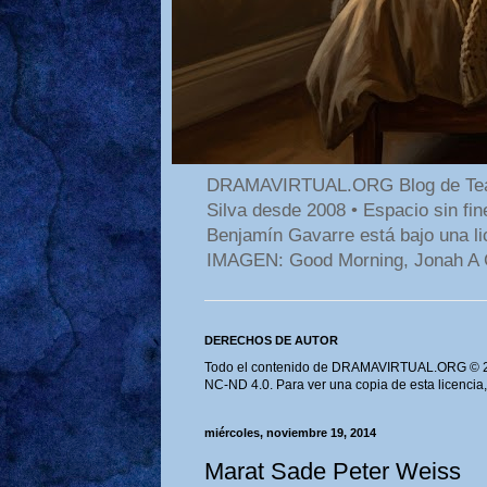
DRAMAVIRTUAL.ORG Blog de Teatro
Silva desde 2008 • Espacio sin f
Benjamín Gavarre está bajo una li
IMAGEN: Good Morning, Jonah A 
DERECHOS DE AUTOR
Todo el contenido de DRAMAVIRTUAL.ORG © 202
NC-ND 4.0. Para ver una copia de esta licencia
miércoles, noviembre 19, 2014
Marat Sade Peter Weiss