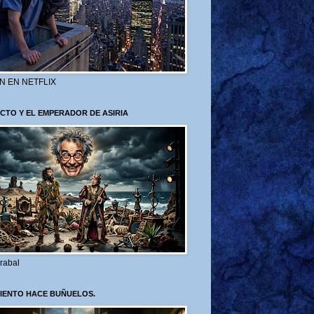
N EN NETFLIX
CTO Y EL EMPERADOR DE ASIRIA
rabal
VIENTO HACE BUÑUELOS.