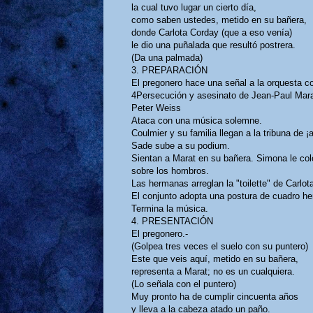
la cual tuvo lugar un cierto día,
como saben ustedes, metido en su bañera,
donde Carlota Corday (que a eso venía)
le dio una puñalada que resultó postrera.
(Da una palmada)
3. PREPARACIÓN
El pregonero hace una señal a la orquesta c
4Persecución y asesinato de Jean-Paul Mar
Peter Weiss
Ataca con una música solemne.
Coulmier y su familia llegan a la tribuna de ¡a
Sade sube a su podium.
Sientan a Marat en su bañera. Simona le colo
sobre los hombros.
Las hermanas arreglan la "toilette" de Carlot
El conjunto adopta una postura de cuadro he
Termina la música.
4. PRESENTACIÓN
El pregonero.-
(Golpea tres veces el suelo con su puntero)
Este que veis aquí, metido en su bañera,
representa a Marat; no es un cualquiera.
(Lo señala con el puntero)
Muy pronto ha de cumplir cincuenta años
y lleva a la cabeza atado un paño.