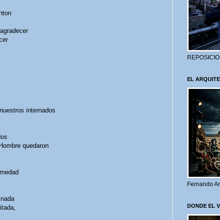
nton
 agradecer
cer
REPOSICIO
EL ARQUITE
nuestros internados
dos
 Hombre quedaron
humedad
Fernando Ar
 nada
DONDE EL 
itada,