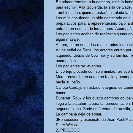
En primer término, a la derecha, está la bañ
para escribir. A la izquierda, la silla de Sade
También a la izquierda, estará instalada la tr
Los músicos tienen un sitio destacado en el 
preparativos para la representación, bajo la 
entrada en escena de los actores. Acompaña
Los pacientes acaban de realizar algunas ope
algún masaje.
Al foro, están sentados o acostados los paci
A una señal de Sade, los actores entran por un
izquierdo, detrás de Coulmier y su familia. 
acompañan.
Los pacientes se levantan.
El cortejo procede con solemnidad. Se oye l
Marat, envuelto en una gran toalla y acomp
hacia su baño.
Carlota Corday, en estado letárgico, es con
banco.
Duperret, Roux y los cuatro cantores ocupa
llega a la plataforma para la representación
segundo plano. Sade está cerca de su silla, 
La campana deja de sonar.
3Persecución y asesinato de Jean-Paul Mar
Peter Weiss
2. PROLOGO