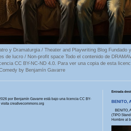
 y Dramaturgia / Theater and Playwriting Blog Fundado y
ines de lucro / Non-profit space Todo el contenido de DR
cencia CC BY-NC-ND 4.0. Para ver una copia de esta licenc
Comedy by Benjamín Gavarre
Entrada des
6 por Benjamín Gavarre está bajo una licencia CC BY-
BENITO, A
, visita creativecommons.org
BENITO, A 
(TIPO Stand
Hombre al bo