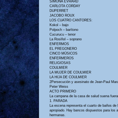
SIMONA EVRARD
CARLOTA CORDAY
DUPERRET
JACOBO ROUX
LOS CUATRO CANTORES:
Kokol – bajo
Polpoch – barítono
Cucurucu – tenor
La Rosiñol – soprano
ENFERMOS
EL PREGONERO
CINCO MÚSICOS
ENFERMEROS
RELIGIOSAS
COULMIER
LA MUJER DE COULMIER
LA HIJA DE COULMIER
2Persecución y asesinato de Jean-Paul Mar
Peter Weiss
ACTO PRIMERO
La campana de la casa de salud suena fuera 
1. PARADA
La escena representa el cuarto de baños de l
apropiado. Hay bancos dispuestos para los a
hermanas.