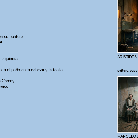
on su puntero.
at
ARÍSTIDES
 izquierda.
ca el paño en la cabeza y la toalla
señora-espo
a Corday.
roico.
MARCELO 