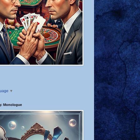
guage
▼
g: Monologue