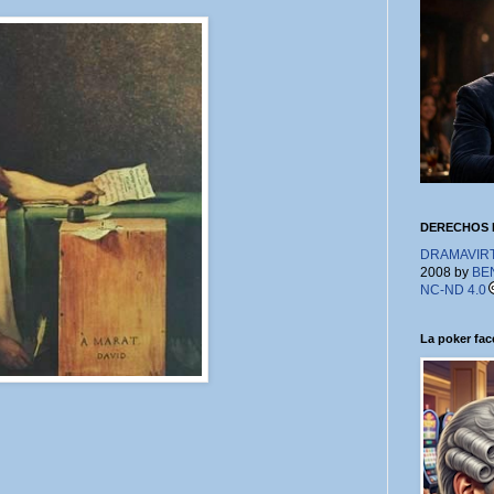
DERECHOS 
DRAMAVIRTU
2008 by
BE
NC-ND 4.0
La poker face