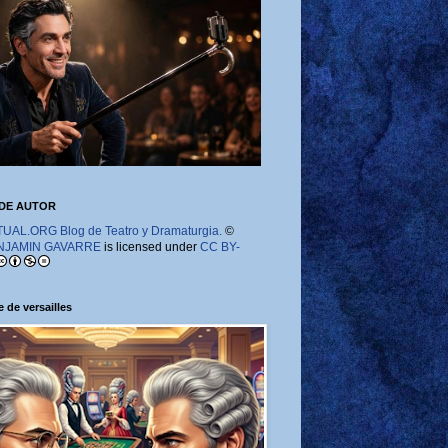
DE AUTOR
AL.ORG Blog de Teatro y Dramaturgia.
©
NJAMIN GAVARRE
is licensed under
CC BY-
 de versailles