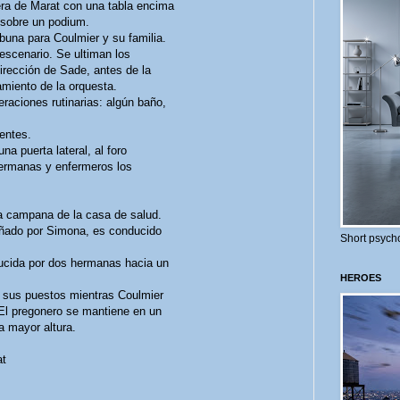
era de Marat con una tabla encima
, sobre un podium.
ibuna para Coulmier y su familia.
escenario. Se ultiman los
dirección de Sade, antes de la
miento de la orquesta.
raciones rutinarias: algún baño,
entes.
a puerta lateral, al foro
Hermanas y enfermeros los
a campana de la casa de salud.
añado por Simona, es conducido
Short psycho
ducida por dos hermanas hacia un
HEROES
n sus puestos mientras Coulmier
. El pregonero se mantiene en un
a mayor altura.
at