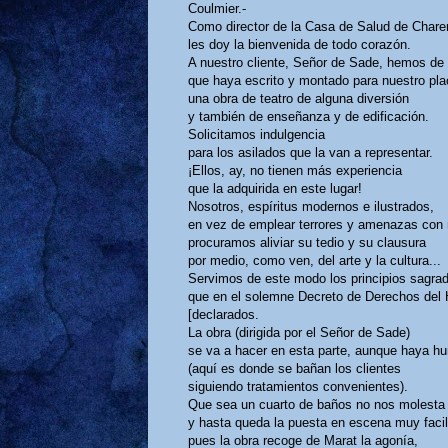
Coulmier.-
Como director de la Casa de Salud de Chare
les doy la bienvenida de todo corazón.
A nuestro cliente, Señor de Sade, hemos de
que haya escrito y montado para nuestro pla
una obra de teatro de alguna diversión
y también de enseñanza y de edificación.
Solicitamos indulgencia
para los asilados que la van a representar.
¡Ellos, ay, no tienen más experiencia
que la adquirida en este lugar!
Nosotros, espíritus modernos e ilustrados,
en vez de emplear terrores y amenazas con 
procuramos aliviar su tedio y su clausura
por medio, como ven, del arte y la cultura...
Servimos de este modo los principios sagra
que en el solemne Decreto de Derechos del
[declarados.
La obra (dirigida por el Señor de Sade)
se va a hacer en esta parte, aunque haya 
(aquí es donde se bañan los clientes
siguiendo tratamientos convenientes).
Que sea un cuarto de baños no nos molesta
y hasta queda la puesta en escena muy facil
pues la obra recoge de Marat la agonía,