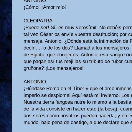
ANTONIO
¡Cómo! ¡Amor mío!
CLEOPATRA
¡Puede ser! Sí, es muy verosímil. No debéis pe
tal vez César os envíe vuestra destitución; por 
mensaje, Antonio. ¿Dónde está la intimación de Fu
decir ..., o de los dos? Llamad a los mensajeros
de Egipto, que enrojeces, Antonio; esa sangre r
que pagan así tus mejillas su tributo de rubor cu
gruñona? ¡Los mensajeros!
ANTONIO
¡Húndase Roma en el Tíber y que el arco inmenso
imperio se desplome! Aquí está mi invierno. Los r
Nuestra tierra fangosa nutre lo mismo a la besti
de la vida consiste en hacer esto (la besa), cua
dos seres como nosotros pueden hacerla; y en es
mundo, bajo pena de castigo, a que declare que