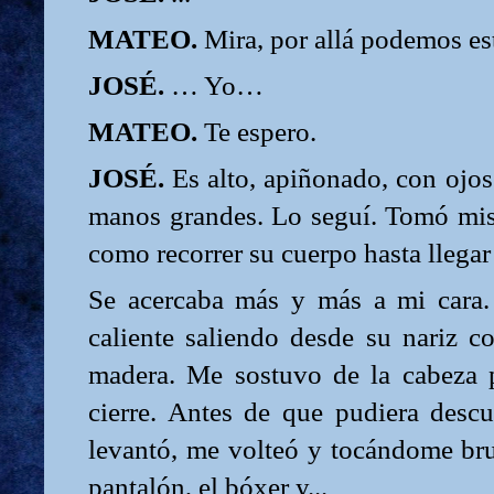
MATEO.
Mira, por allá podemos es
JOSÉ.
… Yo…
MATEO.
Te espero.
JOSÉ.
Es alto, apiñonado, con ojos 
manos grandes. Lo seguí. Tomó mi
como recorrer su cuerpo hasta llega
Se acercaba más y más a mi cara. 
caliente saliendo desde su nariz c
madera. Me sostuvo de la cabeza p
cierre. Antes de que pudiera descu
levantó, me volteó y tocándome br
pantalón, el bóxer y...