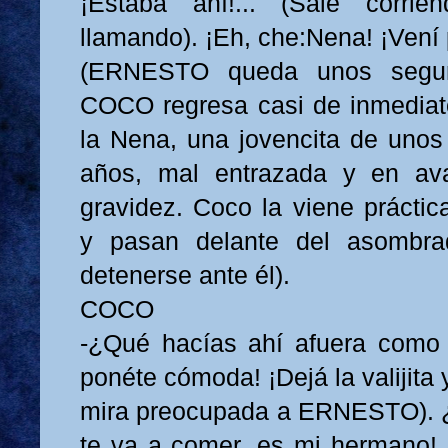
¡Estaba ahí!... (Sale corrie
llamando). ¡Eh, che:Nena! ¡Vení 
(ERNESTO queda unos segund
COCO regresa casi de inmedia
la Nena, una jovencita de unos 
años, mal entrazada y en av
gravidez. Coco la viene práctic
y pasan delante del asomb
detenerse ante él).
COCO
-¿Qué hacías ahí afuera como 
ponéte cómoda! ¡Dejá la valijita 
mira preocupada a ERNESTO). ¿
te va a comer, es mi hermano!.