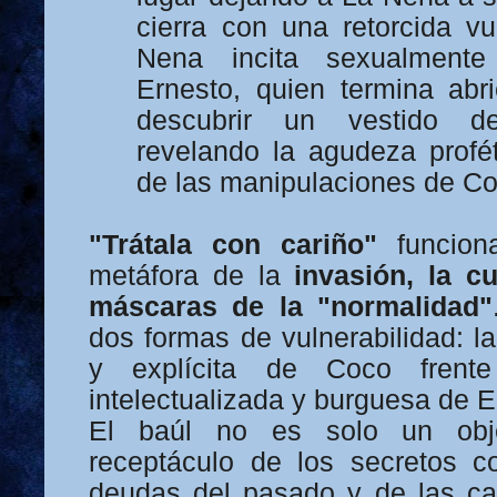
cierra con una retorcida vu
Nena incita sexualmen
Ernesto, quien termina abr
descubrir un vestido de
revelando la agudeza profé
de las manipulaciones de Co
"Trátala con cariño"
funcion
metáfora de la
invasión, la cu
máscaras de la "normalidad"
dos formas de vulnerabilidad: l
y explícita de Coco frent
intelectualizada y burguesa de E
El baúl no es solo un obje
receptáculo de los secretos c
deudas del pasado y de las ca