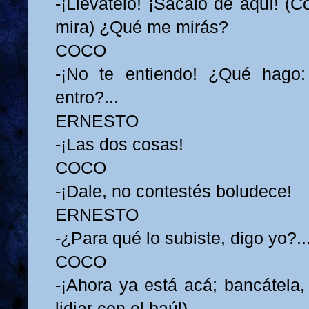
-¡Llevátelo! ¡Sacalo de aquí! (C
mira) ¿Qué me mirás?
COCO
-¡No te entiendo! ¿Qué hago
entro?...
ERNESTO
-¡Las dos cosas!
COCO
-¡Dale, no contestés boludece!
ERNESTO
-¿Para qué lo subiste, digo yo?..
COCO
-¡Ahora ya está acá; bancátela,
lidiar con el baúl)