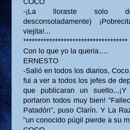
COCO
-¡La lloraste solo desgra
desconsoladamente) ¡Pobreci
viejita!...
************************************
Con lo que yo la queria….
ERNESTO
-Salió en todos los diarios, Coc
fui a ver a todos los jefes de de
que publicaran un suelto...¡Y
portaron todos muy bien! "Falle
Patadón", puso Clarín. Y La R
"un conocido púgil pierde a su m
COCO