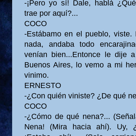
-¡Pero yo sí! Dale, hablá ¿Qu
trae por aquí?...
COCO
-Estábamo en el pueblo, viste. 
nada, andaba todo encarajin
venían bien...Entonce le dije
Buenos Aires, lo vemo a mi her
vinimo.
ERNESTO
-¿Con quién viniste? ¿De qué n
COCO
-¿Cómo de qué nena?... (Señala
Nena! (Mira hacia ahí). Uy,