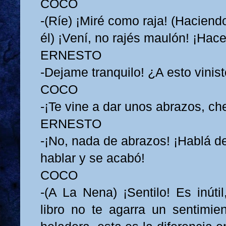
COCO
-(Ríe) ¡Miré como raja! (Haciend
él) ¡Vení, no rajés maulón! ¡Hace
ERNESTO
-Dejame tranquilo! ¿A esto vinis
COCO
-¡Te vine a dar unos abrazos, che
ERNESTO
-¡No, nada de abrazos! ¡Hablá d
hablar y se acabó!
COCO
-(A La Nena) ¡Sentilo! Es inúti
libro no te agarra un sentimie