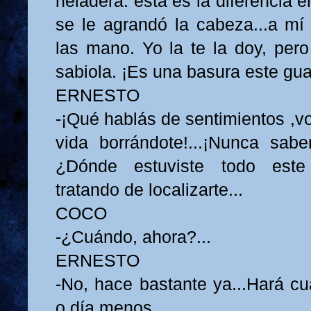
heladera. esta es la diferencia e
se le agrandó la cabeza...a m
las mano. Yo la te la doy, pero
sabiola. ¡Es una basura este gu
ERNESTO
-¡Qué hablás de sentimientos ,vo
vida borrándote!...¡Nunca sab
¿Dónde estuviste todo este 
tratando de localizarte...
COCO
-¿Cuándo, ahora?...
ERNESTO
-No, hace bastante ya...Hará cu
o día menos.