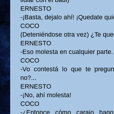
ERNESTO
-¡Basta, dejalo ahí! ¡Quedate qui
COCO
(Deteniéndose otra vez) ¿Te q
ERNESTO
-Eso molesta en cualquier parte.
COCO
-Vo contestá lo que te pregun
no?...
ERNESTO
-¡No, ahí molesta!
COCO
-¿Entonce cómo carajo hag