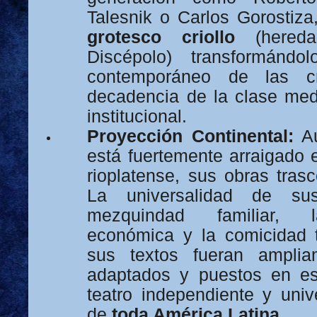
Talesnik o Carlos Gorostiza,
grotesco criollo
(hereda
Discépolo) transformánd
contemporáneo de las cri
decadencia de la clase me
institucional.
Proyección Continental:
Au
está fuertemente arraigado 
rioplatense, sus obras trasc
La universalidad de su
mezquindad familiar, l
económica y la comicidad 
sus textos fueran amplia
adaptados y puestos en e
teatro independiente y unive
de
toda América Latina
.