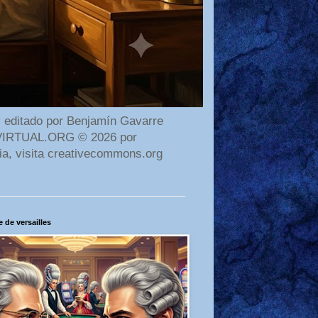
 editado por Benjamín Gavarre
AMAVIRTUAL.ORG © 2026 por
ia, visita creativecommons.org
 de versailles