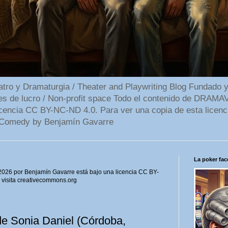
 y Dramaturgia / Theater and Playwriting Blog Fundado y
ines de lucro / Non-profit space Todo el contenido de DR
cencia CC BY-NC-ND 4.0. Para ver una copia de esta licenc
Comedy by Benjamín Gavarre
La poker face
6 por Benjamín Gavarre está bajo una licencia CC BY-
, visita creativecommons.org
de Sonia Daniel (Córdoba,