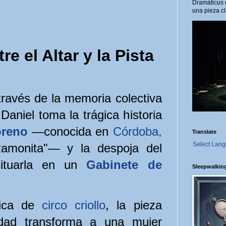
Dramáticus 
una pieza cl
re el Altar y la Pista
través de la memoria colectiva
Daniel toma la trágica historia
oreno
—conocida en
Córdoba,
Translate
Select Lan
amonita"— y la despoja del
situarla en un
Gabinete de
Sleepwalkin
tica de
circo criollo
, la pieza
dad transforma a una mujer