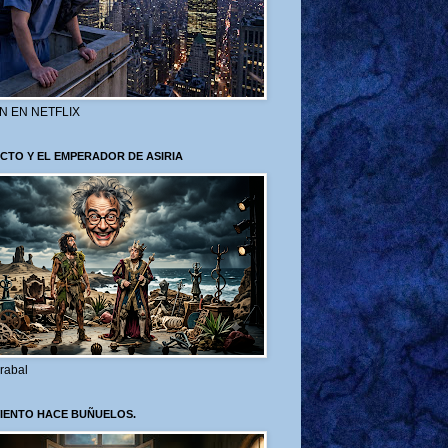
N EN NETFLIX
CTO Y EL EMPERADOR DE ASIRIA
rabal
VIENTO HACE BUÑUELOS.