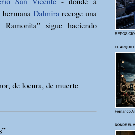
rio San Vicente
- donde a
su hermana
Dalmira
recoge una
 Ramonita” sigue haciendo
REPOSICIO
EL ARQUITE
or, de locura, de muerte
Fernando Ar
DONDE EL 
s”