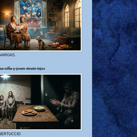
 VARGAS.
sa-niÑa-y-joven-desde-lejos
BERTUCCIO