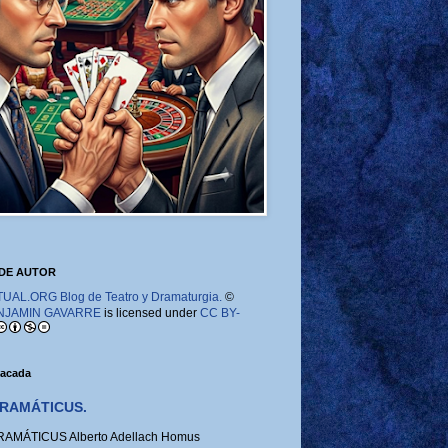
DE AUTOR
AL.ORG Blog de Teatro y Dramaturgia.
©
NJAMIN GAVARRE
is licensed under
CC BY-
tacada
RAMÁTICUS.
MÁTICUS Alberto Adellach Homus