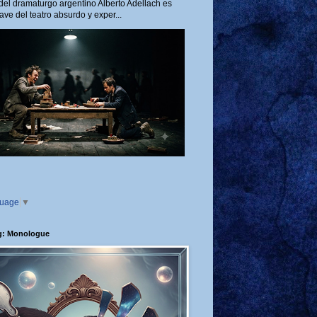
del dramaturgo argentino Alberto Adellach es
ave del teatro absurdo y exper...
guage
▼
g: Monologue