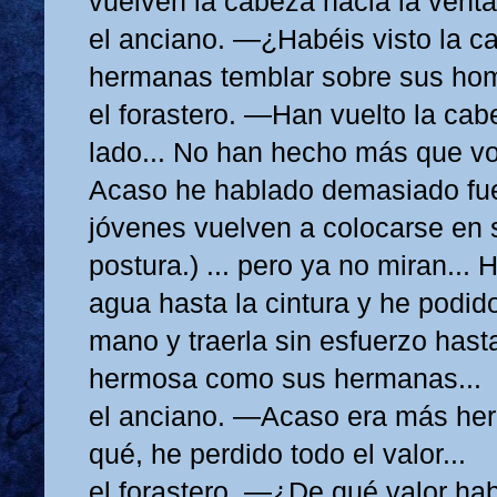
vuelven la cabeza hacia la venta
el anciano. —¿Habéis visto la ca
hermanas temblar sobre sus ho
el forastero. —Han vuelto la cab
lado... No han hecho más que vo
Acaso he hablado demasiado fuer
jóvenes vuelven a colocarse en 
postura.) ... pero ya no miran... 
agua hasta la cintura y he podid
mano y traerla sin esfuerzo hasta 
hermosa como sus hermanas...
el anciano. —Acaso era más her
qué, he perdido todo el valor...
el forastero. —¿De qué valor h