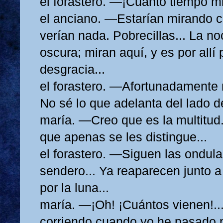
el forastero. —¡Cuánto tiempo mi
el anciano. —Estarían mirando c
verían nada. Pobrecillas... La 
oscura; miran aquí, y es por allí 
desgracia...
el forastero. —Afortunadamente m
No sé lo que adelanta del lado d
maría. —Creo que es la multitud.
que apenas se les distingue...
el forastero. —Siguen las ondula
sendero... Ya reaparecen junto a
por la luna...
maría. —¡Oh! ¡Cuántos vienen!..
corriendo cuando yo he pasado po