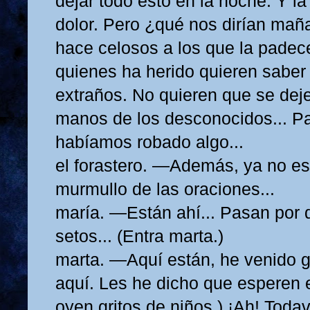
dejar todo esto en la noche. Y la
dolor. Pero ¿qué nos dirían mañ
hace celosos a los que la padece
quienes ha herido quieren saber
extraños. No quieren que se dej
manos de los desconocidos... Pa
habíamos robado algo...
el forastero. —Además, ya no es 
murmullo de las oraciones...
maría. —Están ahí... Pasan por d
setos... (Entra marta.)
marta. —Aquí están, he venido 
aquí. Les he dicho que esperen 
oyen gritos de niños.) ¡Ah! Todav