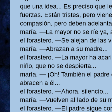
que una idea... Es preciso que l
fuerzas. Están tristes, pero viene
compasión, pero deben adelantar
maría. —La mayor no se ríe ya, a
el forastero. —Se alejan de las v
maría. —Abrazan a su madre...
el forastero. —La mayor ha acari
niño, que no se despierta...
maría. — ¡Oh! También el padre 
abracen a él...
el forastero. —Ahora, silencio...
maría. —Vuelven al lado de su m
el forastero. —El padre sigue con