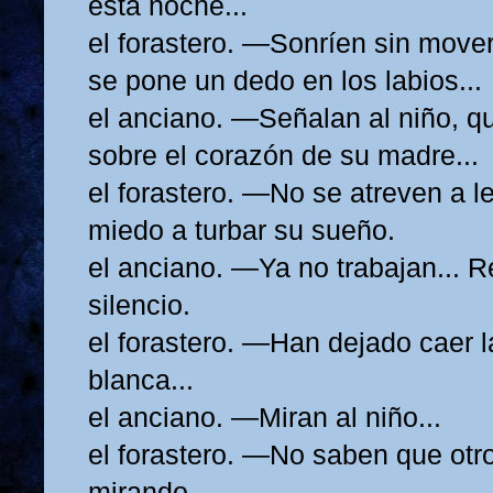
esta noche...
el forastero. —Sonríen sin mover
se pone un dedo en los labios...
el anciano. —Señalan al niño, q
sobre el corazón de su madre...
el forastero. —No se atreven a le
miedo a turbar su sueño.
el anciano. —Ya no trabajan... R
silencio.
el forastero. —Han dejado caer 
blanca...
el anciano. —Miran al niño...
el forastero. —No saben que otro
mirando...