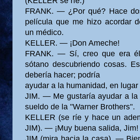
(KELLER se ríe.)
FRANK. — ¿Por qué? Hace dos
película que me hizo acordar de
un médico.
KELLER. — ¡Don Ameche!
FRANK. — Sí, creo que era él
sótano descubriendo cosas. Es
debería hacer; podría
ayudar a la humanidad, en lugar 
JIM. — Me gustaría ayudar a l
sueldo de la "Warner Brothers".
KELLER (se ríe y hace un adem
JIM). — ¡Muy buena salida, Jim!
JIM (mira hacia la casa). — Bie