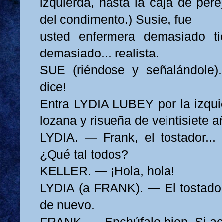
izquierda, hasta la caja de pere
del condimento.) Susie, fue
usted enfermera demasiado ti
demasiado... realista.
SUE (riéndose y señalándole
dice!
Entra LYDIA LUBEY por la izqui
lozana y risueña de veintisiete a
LYDIA. — Frank, el tostador...
¿Qué tal todos?
KELLER. — ¡Hola, hola!
LYDIA (a FRANK). — El tostado
de nuevo.
FRANK. — Enchúfalo bien. Si aca