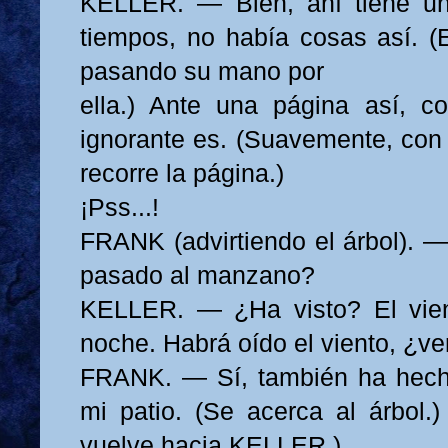
KELLER. — Bien, ahí tiene u
tiempos, no había cosas así. (
pasando su mano por
ella.) Ante una página así, 
ignorante es. (Suavemente, con
recorre la página.)
¡Pss...!
FRANK (advirtiendo el árbol). —
pasado al manzano?
KELLER. — ¿Ha visto? El vient
noche. Habrá oído el viento, ¿v
FRANK. — Sí, también ha hech
mi patio. (Se acerca al árbol.)
vuelve hacia KELLER.)