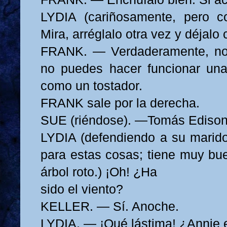
LYDIA (cariñosamente, pero co
Mira, arréglalo otra vez y déjal
FRANK. — Verdaderamente, n
no puedes hacer funcionar una
como un tostador.
FRANK sale por la derecha.
SUE (riéndose). —Tomás Edison
LYDIA (defendiendo a su marid
para estas cosas; tiene muy bu
árbol roto.) ¡Oh! ¿Ha
sido el viento?
KELLER. — Sí. Anoche.
LYDIA. — ¡Qué lástima! ¿Annie 