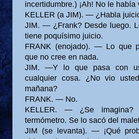
incertidumbre.) ¡Ah! No le había 
KELLER (a JIM). — ¿Habla juic
JIM. — ¿Frank? Desde luego. L
tiene poquísimo juicio.
FRANK (enojado). — Lo que p
que no cree en nada.
JIM. —Y lo que pasa con u
cualquier cosa. ¿No vio uste
mañana?
FRANK. — No.
KELLER. — ¿Se imagina?
termómetro. Se lo sacó del malet
JIM (se levanta). — ¡Qué pro