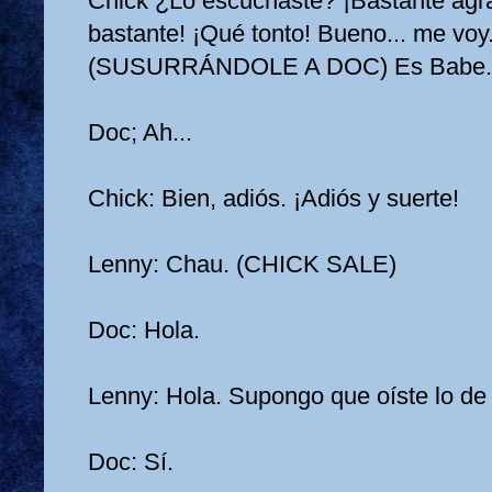
Chick ¿Lo escuchaste? ¡Bastante agra
bastante! ¡Qué tonto! Bueno... me voy
(SUSURRÁNDOLE A DOC) Es Babe. V
Doc; Ah...
Chick: Bien, adiós. ¡Adiós y suerte!
Lenny: Chau. (CHICK SALE)
Doc: Hola.
Lenny: Hola. Supongo que oíste lo de
Doc: Sí.