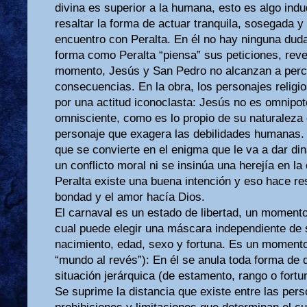
divina es superior a la humana, esto es algo ind
resaltar la forma de actuar tranquila, sosegada y
encuentro con Peralta. En él no hay ninguna duda 
forma como Peralta “piensa” sus peticiones, reve
momento, Jesús y San Pedro no alcanzan a perci
consecuencias. En la obra, los personajes religi
por una actitud iconoclasta: Jesús no es omnipot
omnisciente, como es lo propio de su naturaleza 
personaje que exagera las debilidades humanas. 
que se convierte en el enigma que le va a dar din
un conflicto moral ni se insinúa una herejía en la
Peralta existe una buena intención y eso hace re
bondad y el amor hacía Dios.
El carnaval es un estado de libertad, un momento
cual puede elegir una máscara independiente de 
nacimiento, edad, sexo y fortuna. Es un momento
“mundo al revés”): En él se anula toda forma de 
situación jerárquica (de estamento, rango o fortun
Se suprime la distancia que existe entre las pers