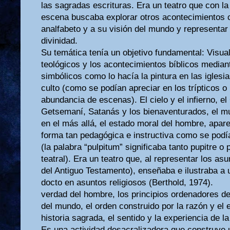
las sagradas escrituras. Era un teatro que con la
escena buscaba explorar otros acontecimientos c
analfabeto y a su visión del mundo y representar
divinidad.
Su temática tenía un objetivo fundamental: Visua
teológicos y los acontecimientos bíblicos media
simbólicos como lo hacía la pintura en las iglesi
culto (como se podían apreciar en los trípticos o 
abundancia de escenas). El cielo y el infierno, el
Getsemaní, Satanás y los bienaventurados, el m
en el más allá, el estado moral del hombre, apa
forma tan pedagógica e instructiva como se podía
(la palabra “pulpitum” significaba tanto pupitre o 
teatral). Era un teatro que, al representar los a
del Antiguo Testamento), enseñaba e ilustraba a 
docto en asuntos religiosos (Berthold, 1974).
verdad del hombre, los principios ordenadores del
del mundo, el orden construido por la razón y el e
historia sagrada, el sentido y la experiencia de l
Es una actividad desacralizadora que construye 