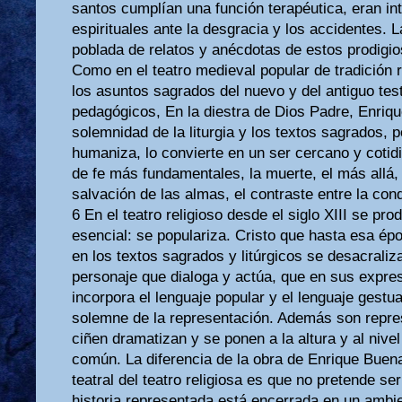
santos cumplían una función terapéutica, eran in
espirituales ante la desgracia y los accidentes. 
poblada de relatos y anécdotas de estos prodigio
Como en el teatro medieval popular de tradición 
los asuntos sagrados del nuevo y del antiguo tes
pedagógicos, En la diestra de Dios Padre, Enriq
solemnidad de la liturgia y los textos sagrados, 
humaniza, lo convierte en un ser cercano y coti
de fe más fundamentales, la muerte, el más allá, el
salvación de las almas, el contraste entre la con
6 En el teatro religioso desde el siglo XIII se pr
esencial: se populariza. Cristo que hasta esa ép
en los textos sagrados y litúrgicos se desacrali
personaje que dialoga y actúa, que en sus expre
incorpora el lenguaje popular y el lenguaje gestu
solemne de la representación. Además son repre
ciñen dramatizan y se ponen a la altura y al niv
común. La diferencia de la obra de Enrique Buena
teatral del teatro religiosa es que no pretende se
historia representada está encerrada en un ambi