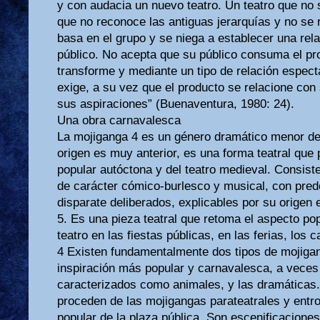
y con audacia un nuevo teatro. Un teatro que no 
que no reconoce las antiguas jerarquías y no se r
basa en el grupo y se niega a establecer una rel
público. No acepta que su público consuma el pro
transforme y mediante un tipo de relación espect
exige, a su vez que el producto se relacione con
sus aspiraciones” (Buenaventura, 1980: 24).
Una obra carnavalesca
La mojiganga 4 es un género dramático menor de
origen es muy anterior, es una forma teatral que 
popular autóctona y del teatro medieval. Consist
de carácter cómico-burlesco y musical, con predo
disparate deliberados, explicables por su origen
5. Es una pieza teatral que retoma el aspecto popu
teatro en las fiestas públicas, en las ferias, los 
4 Existen fundamentalmente dos tipos de mojigan
inspiración más popular y carnavalesca, a veces
caracterizados como animales, y las dramáticas
proceden de las mojigangas parateatrales y entr
popular de la plaza pública. Son escenificacione