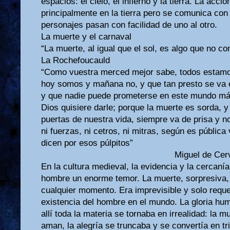
espacios: el cielo, el infierno y la tierra. La acc
principalmente en la tierra pero se comunica con
personajes pasan con facilidad de uno al otro.
La muerte y el carnaval
“La muerte, al igual que el sol, es algo que no co
La Rochefoucauld
“Como vuestra merced mejor sabe, todos estamos
hoy somos y mañana no, y que tan presto se va e
y que nadie puede prometerse en este mundo más
Dios quisiere darle; porque la muerte es sorda, y
puertas de nuestra vida, siempre va de prisa y no
ni fuerzas, ni cetros, ni mitras, según es públic
dicen por esos púlpitos”
Miguel de Cervan
En la cultura medieval, la evidencia y la cercaní
hombre un enorme temor. La muerte, sorpresiva, 
cualquier momento. Era imprevisible y solo reque
existencia del hombre en el mundo. La gloria hu
allí toda la materia se tornaba en irrealidad: la 
aman, la alegría se truncaba y se convertía en tris