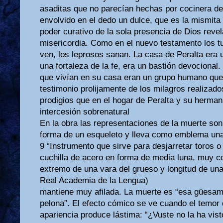
asaditas que no parecían hechas por cocinera de
envolvido en el dedo un dulce, que es la mismita 
poder curativo de la sola presencia de Dios reve
misericordia. Como en el nuevo testamento los tu
ven, los leprosos sanan. La casa de Peralta era u
una fortaleza de la fe, era un bastión devocional
que vivían en su casa eran un grupo humano qu
testimonio prolijamente de los milagros realizad
prodigios que en el hogar de Peralta y su herma
intercesión sobrenatural
En la obra las representaciones de la muerte son
forma de un esqueleto y lleva como emblema una
9 “Instrumento que sirve para desjarretar toros
cuchilla de acero en forma de media luna, muy co
extremo de una vara del grueso y longitud de una 
Real Academia de la Lengua)
mantiene muy afilada. La muerte es “esa güesame
pelona”. El efecto cómico se ve cuando el temor
apariencia produce lástima: “¿Vuste no la ha vist