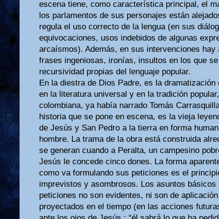
escena tiene, como característica principal, el m
los parlamentos de sus personajes están alejados
regula el uso correcto de la lengua (en sus diálo
equivocaciones, usos indebidos de algunas expr
arcaísmos). Además, en sus intervenciones hay a
frases ingeniosas, ironías, insultos en los que se
recursividad propias del lenguaje popular.
En la diestra de Dios Padre, es la dramatización
en la literatura universal y en la tradición popular,
colombiana, ya había narrado Tomás Carrasquill
historia que se pone en escena, es la vieja leyen
de Jesús y San Pedro a la tierra en forma human
hombre. La trama de la obra está construida alr
se generan cuando a Peralta, un campesino pobre,
Jesús le concede cinco dones. La forma aparent
como va formulando sus peticiones es el princip
imprevistos y asombrosos. Los asuntos básicos s
peticiones no son evidentes, ni son de aplicación
proyectados en el tiempo (en las acciones futur
ante los ojos de Jesús : “él sabrá lo que ha pedid