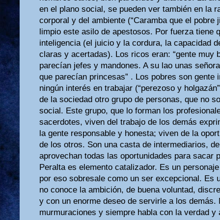
en el plano social, se pueden ver también en la ra
corporal y del ambiente (“Caramba que el pobre j
limpio este asilo de apestosos. Por fuerza tiene q
inteligencia (el juicio y la cordura, la capacidad
claras y acertadas). Los ricos eran: “gente muy 
parecían jefes y mandones. A su lao unas señora
que parecían princesas” . Los pobres son gente 
ningún interés en trabajar (“perezoso y holgazán”
de la sociedad otro grupo de personas, que no s
social. Este grupo, que lo forman los profesional
sacerdotes, viven del trabajo de los demás expri
la gente responsable y honesta; viven de la opor
de los otros. Son una casta de intermediarios, d
aprovechan todas las oportunidades para sacar pa
Peralta es elemento catalizador. Es un personaj
por eso sobresale como un ser excepcional. Es 
no conoce la ambición, de buena voluntad, discre
y con un enorme deseo de servirle a los demás.
murmuraciones y siempre habla con la verdad y