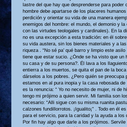
lastre del que hay que desprenderse para poder c
hombre debe apartarse de los placeres humanos 
perdición y orientar su vida de una manera ejempl
enemigos del hombre: el mundo, el demonio y la
con las virtudes teologales y cardinales). En la 
no es una excepción a esta tradición: en él sobre
su vida austera, sin los bienes materiales y a la
riqueza . “No sé pa’ qué barro y limpio este asil
tiene que estar sucio. ¿Ónde se ha visto que un 
su casa y de su persona?. Él lava a los llaguient
entierra a los muertos, se quita el pan de la boca 
dárselos a los pobres. ¿Pero quién se preocupa p
estamos en al pura inopia y la casa rebosada de 
es la renuncia: “ Yo no necesito de mujer, ni de h
tengo mi prójimo a quien servir. Mi familia son lo
necesario: “Alli sigue con su misma ruanita pas
calzones fundillorrotos. ¡Igualito¡” . Todo en él e
para el servicio, para la caridad y la ayuda a lo
Por fin hay algo que darle a los prójimos. Servile