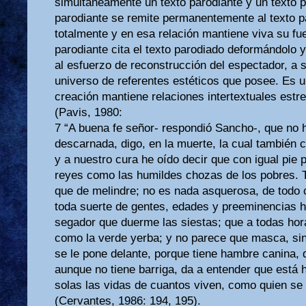
simultáneamente un texto parodiante y un texto p
parodiante se remite permanentemente al texto p
totalmente y en esa relación mantiene viva su fuer
parodiante cita el texto parodiado deformándolo
al esfuerzo de reconstrucción del espectador, a su
universo de referentes estéticos que posee. Es u
creación mantiene relaciones intertextuales estr
(Pavis, 1980:
7 “A buena fe señor- respondió Sancho-, que no h
descarnada, digo, en la muerte, la cual también
y a nuestro cura he oído decir que con igual pie p
reyes como las humildes chozas de los pobres. 
que de melindre; no es nada asquerosa, de todo 
toda suerte de gentes, edades y preeminencias h
segador que duerme las siestas; que a todas hora
como la verde yerba; y no parece que masca, sin
se le pone delante, porque tiene hambre canina, 
aunque no tiene barriga, da a entender que está 
solas las vidas de cuantos viven, como quien se 
(Cervantes, 1986: 194, 195).