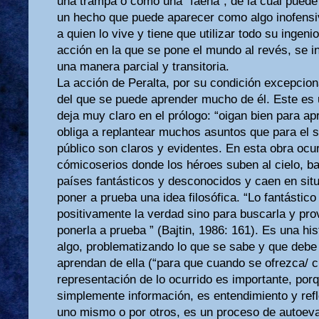
una trampa o como una “faena”, de la cual puede se
un hecho que puede aparecer como algo inofensi
a quien lo vive y tiene que utilizar todo su ingeni
acción en la que se pone el mundo al revés, se i
una manera parcial y transitoria.
La acción de Peralta, por su condición excepcion
del que se puede aprender mucho de él. Este es 
deja muy claro en el prólogo: “oigan bien para a
obliga a replantear muchos asuntos que para el 
público son claros y evidentes. En esta obra oc
cómicoserios donde los héroes suben al cielo, baj
países fantásticos y desconocidos y caen en sit
poner a prueba una idea filosófica. “Lo fantástic
positivamente la verdad sino para buscarla y pro
ponerla a prueba ” (Bajtin, 1986: 161). Es una his
algo, problematizando lo que se sabe y que debe 
aprendan de ella (“para que cuando se ofrezca/ 
representación de lo ocurrido es importante, por
simplemente información, es entendimiento y refl
uno mismo o por otros, es un proceso de autoeva