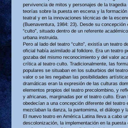
pervivencia de mitos y personajes de la tragedia g
teorías sobre la puesta en escena y la formación d
teatral y en la innovaciones técnicas de la escen
(Buenaventura, 1984: 23). Desde su concepción e
“culto”, situado dentro de un referente académico
urbana instruida.
Pero al lado del teatro “culto”, existía un teatro d
oficial había asimilado al folklore. Era un teatro
gozaba del mismo reconocimiento y del valor aca
crítica al teatro culto. Tradicionalmente, las form
populares se situaban en los suburbios del teat
valor o se les negaban las posibilidades artístic
dramáticas eran la expresión de las culturas do
elementos propios del teatro precolombino, y refl
y africanas, marginadas por el teatro culto. Eran
obedecían a una concepción diferente del teatro 
mezclaban la danza, la pantomima, el diálogo y l
El nuevo teatro en América Latina lleva a cabo u
descolonización, la implementación en la puesta