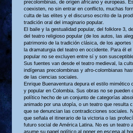
precolombinas, de origen africano y europeas. E
coexisten, no sin entrar en conflicto, muchas fo
culta de las elites y el discurso escrito de la prod
tradición oral del imaginario popular.
El baile y la gestualidad popular, del folklore 3, 
del teatro religioso popular (de los autos, las ale
patrimonio de la tradición clásica, de los aportes
la dramaturgia del teatro en occidente. Para él el 
popular no se excluyen entre sí y son susceptib
Sus fuentes van desde el teatro medieval, la cultu
indígenas precolombinas y afro-colombianas hast
de las ciencias sociales.
Enrique Buenaventura depura el estilo mimético d
y popular en Colombia. Sus obras no se pueden c
político hecho de un conjunto de categorías abs
animado por una utopía, o un teatro que resulta c
que se denuncian las contradicciones sociales. No
que señala el itinerario de la victoria o las profe
futuro social de América Latina. No es un teatro a
asume su papel político al poner en escena al ho