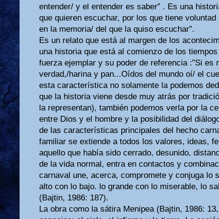
entender/ y el entender es saber” . Es una histor
que quieren escuchar, por los que tiene voluntad
en la memoria/ del que la quiso escuchar”.
Es un relato que está al margen de los acontecimi
una historia que está al comienzo de los tiempo
fuerza ejemplar y su poder de referencia :”Si es 
verdad,/harina y pan...Oídos del mundo oí/ el cu
esta característica no solamente la podemos dedu
que la historia viene desde muy atrás por tradició
la representan), también podemos verla por la ce
entre Dios y el hombre y la posibilidad del diálog
de las características principales del hecho carna
familiar se extiende a todos los valores, ideas,
aquello que había sido cerrado, desunido, distanc
de la vida normal, entra en contactos y combina
carnaval une, acerca, compromete y conjuga lo s
alto con lo bajo. lo grande con lo miserable, lo sa
(Bajtin, 1986: 187).
La obra como la sátira Menipea (Bajtin, 1986: 13,