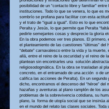
prohibiciones y limitaciones que determinan el cu
posibilidad de un “contacto libre y familiar” entre
instituciones. Todo lo que se venera, lo que es m
sombrío se profana para facilitar con esta actitu
y el trato de “igual a igual”. Esto es lo que encon
Peralta y Jesús, lo que permite que Peralta “faltá
pedirle semejantes cosas y desprecie la gloria et
En la obra podemos ver tres planos. El primero, 
el planteamiento de las cuestiones “últimas” del
“debate” carnavalesco entre la vida y la muerte,
allá, entre el reino de la oscuridad y el reino de 
plantean sin encontrarles una solución abstracta 
religiosodogmática. En la obra se trasladan al pla
concreto, en el entramado de una acción o de un
califica las acciones de Peralta). En un segundo
dicho, encontramos el descenso del “héroe” del 
hazañas y aventuras al plano ramplón de los asu
problemas de la sobrevivencia cotidiana, su huma
plano, la forma de utopía social que se insinúa a
en el mundo del relato las clases sociales. Toda 