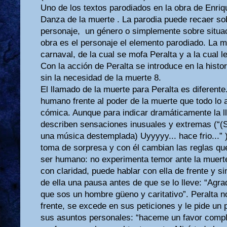
Uno de los textos parodiados en la obra de Enri
Danza de la muerte . La parodia puede recaer sob
personaje, un género o simplemente sobre situa
obra es el personaje el elemento parodiado. La m
carnaval, de la cual se mofa Peralta y a la cual 
Con la acción de Peralta se introduce en la histo
sin la necesidad de la muerte 8.
El llamado de la muerte para Peralta es diferente.
humano frente al poder de la muerte que todo lo a
cómica. Aunque para indicar dramáticamente la l
describen sensaciones inusuales y extremas (“(Se
una música destemplada) Uyyyyy... hace frio...” )
toma de sorpresa y con él cambian las reglas qu
ser humano: no experimenta temor ante la muerte
con claridad, puede hablar con ella de frente y s
de ella una pausa antes de que se lo lleve: “Agr
que sos un hombre güeno y caritativo”. Peralta n
frente, se excede en sus peticiones y le pide un
sus asuntos personales: “haceme un favor compl