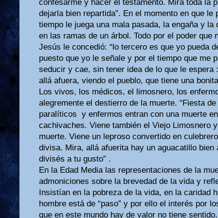
confesarme y hacer el testamento. Mirá toda la p
dejarla bien repartida”. En el momento en que le 
tiempo le juega una mala pasada, la engaña y la 
en las ramas de un árbol. Todo por el poder que 
Jesús le concedió: “lo tercero es que yo pueda de
puesto que yo le señale y por el tiempo que me 
seducir y cae, sin tener idea de lo que le espera :
allá afuera, viendo el pueblo, que tiene una bonit
Los vivos, los médicos, el limosnero, los enfermo
alegremente el destierro de la muerte. “Fiesta de 
paralíticos y enfermos entran con una muerte en
cachivaches. Viene también el Viejo Limosnero y
muerte. Viene un leproso convertido en culebrero 
divisa. Mira, allá afuerita hay un aguacatillo bien 
divisés a tu gusto” .
En la Edad Media las representaciones de la mue
admoniciones sobre la brevedad de la vida y refl
Insistían en la pobreza de la vida, en la caridad ha
hombre está de “paso” y por ello el interés por lo
que en este mundo hay de valor no tiene sentido.