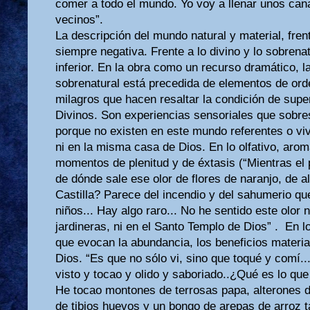
comer a todo el mundo. Yo voy a llenar unos cana
vecinos”.
La descripción del mundo natural y material, fren
siempre negativa. Frente a lo divino y lo sobren
inferior. En la obra como un recurso dramático, l
sobrenatural está precedida de elementos de orde
milagros que hacen resaltar la condición de supe
Divinos. Son experiencias sensoriales que sobre
porque no existen en este mundo referentes o vi
ni en la misma casa de Dios. En lo olfativo, ar
momentos de plenitud y de éxtasis (“Mientras el p
de dónde sale ese olor de flores de naranjo, de 
Castilla? Parece del incendio y del sahumerio que
niños... Hay algo raro... No he sentido este olor n
jardineras, ni en el Santo Templo de Dios” . En l
que evocan la abundancia, los beneficios material
Dios. “Es que no sólo vi, sino que toqué y comí.
visto y tocao y olido y saboriado..¿Qué es lo qu
He tocao montones de terrosas papa, alterones 
de tibios huevos y un bongo de arepas de arroz 