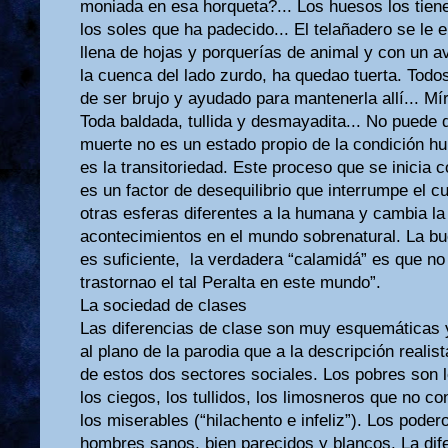
moniada en esa horqueta?... Los huesos los tie
los soles que ha padecido... El telañadero se le 
llena de hojas y porquerías de animal y con un a
la cuenca del lado zurdo, ha quedao tuerta. Todo
de ser brujo y ayudado para mantenerla allí... M
Toda baldada, tullida y desmayadita... No puede d
muerte no es un estado propio de la condición h
es la transitoriedad. Este proceso que se inicia 
es un factor de desequilibrio que interrumpe el cu
otras esferas diferentes a la humana y cambia la 
acontecimientos en el mundo sobrenatural. La bu
es suficiente, la verdadera “calamidá” es que no 
trastornao el tal Peralta en este mundo”.
La sociedad de clases
Las diferencias de clase son muy esquemáticas
al plano de la parodia que a la descripción realis
de estos dos sectores sociales. Los pobres son l
los ciegos, los tullidos, los limosneros que no c
los miserables (“hilachento e infeliz”). Los pode
hombres sanos, bien parecidos y blancos. La dife