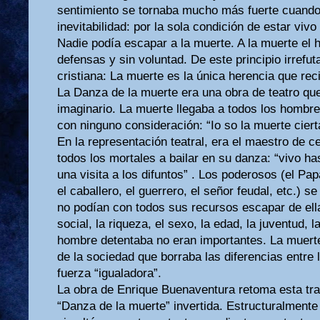
sentimiento se tornaba mucho más fuerte cuando
inevitabilidad: por la sola condición de estar vivo
Nadie podía escapar a la muerte. A la muerte el 
defensas y sin voluntad. De este principio irrefuta
cristiana: La muerte es la única herencia que rec
La Danza de la muerte era una obra de teatro qu
imaginario. La muerte llegaba a todos los hombres
con ninguno consideración: “Io so la muerte cierta
En la representación teatral, era el maestro de c
todos los mortales a bailar en su danza: “vivo h
una visita a los difuntos” . Los poderosos (el Pap
el caballero, el guerrero, el señor feudal, etc.) 
no podían con todos sus recursos escapar de ell
social, la riqueza, el sexo, la edad, la juventud, l
hombre detentaba no eran importantes. La muerte 
de la sociedad que borraba las diferencias entre 
fuerza “igualadora”.
La obra de Enrique Buenaventura retoma esta trad
“Danza de la muerte” invertida. Estructuralment