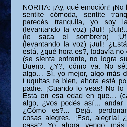
NORITA: ¡Ay, qué emoción! ¡No l
sentite cómoda, sentite tranq
parecés tranquila, yo soy la
(levantando la voz) ¡Juli! ¡Juli
(le saca el sombrero) ¡Uf
(levantando la voz) ¡Juli! ¿Es
está, ¿qué hora es?, todavía no
(se sienta enfrente, no logra su
Bueno. ¿Y?, cómo va. No sé,
algo… Sí, yo mejor, algo más d
Luquitas re bien, ahora está po
padre. ¡Cuando lo veas! No lo 
Está en esa edad en que… (c
algo, ¿vos podés así… andar 
¿Cómo es?... Dejá, perdon
cosas alegres. ¡Eso, alegría! ¿
casa? Yo ahora vengo más 