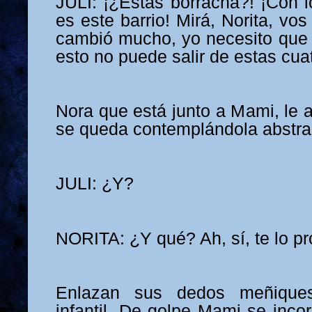
JULI: ¡¿Estás borracha?! ¡Con l
es este barrio! Mirá, Norita, vo
cambió mucho, yo necesito que
esto no puede salir de estas cua
Nora que está junto a Mami, le a
se queda contemplándola abstra
JULI: ¿Y?
NORITA: ¿Y qué? Ah, sí, te lo p
Enlazan sus dedos meñique
infantil. De golpe Mami se inco