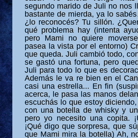
segundo marido de Juli no nos l
bastante de mierda, ya lo sab
¿lo reconocés? Tu sillón. ¿Quer
qué problema hay (intenta ayud
pero Mami no quiere moverse.
pasea la vista por el entorno) C
que queda. Juli cambió todo, con
se gastó una fortuna, pero que
Juli para todo lo que es decorac
Además le va re bien en el Can
casi una estrella... En fin (susp
acerca, le pasa las manos delan
escuchás lo que estoy diciendo,
con una botella de whisky y u
pero yo necesito una copita. ¡
¡Qué digo que sorpresa, que súp
que Mami mira la botella) Ah, n