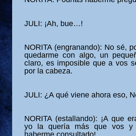
JULI: ¡Ah, bue…!
NORITA (engranando): No sé, po
quedarme con algo, un pequeñ
claro, es imposible que a vos s
por la cabeza.
JULI: ¿A qué viene ahora eso, N
NORITA (estallando): ¡A que e
yo la quería más que vos y 
haberme consultado!