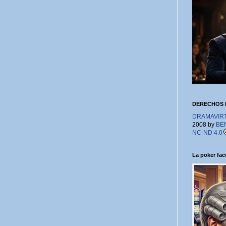
DERECHOS 
DRAMAVIRTU
2008 by
BE
NC-ND 4.0
La poker face