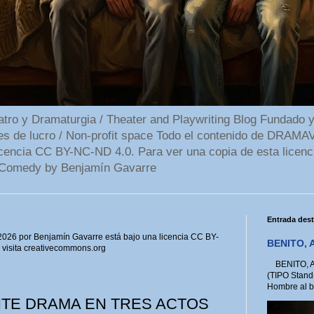
 y Dramaturgia / Theater and Playwriting Blog Fundado y
ines de lucro / Non-profit space Todo el contenido de DR
cencia CC BY-NC-ND 4.0. Para ver una copia de esta licenc
Comedy by Benjamín Gavarre
Entrada des
6 por Benjamín Gavarre está bajo una licencia CC BY-
BENITO, A
, visita creativecommons.org
BENITO, A 
(TIPO Stand
Hombre al bo
NTE DRAMA EN TRES ACTOS