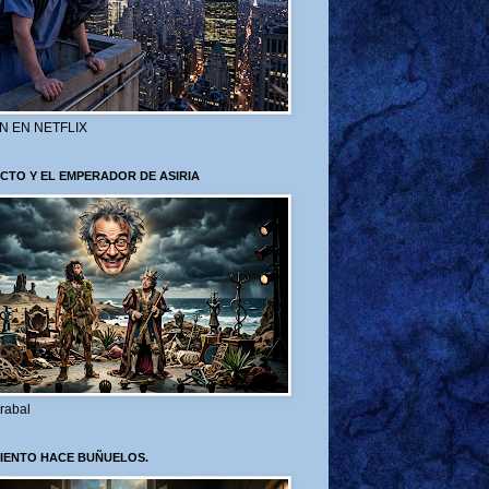
N EN NETFLIX
CTO Y EL EMPERADOR DE ASIRIA
rabal
VIENTO HACE BUÑUELOS.