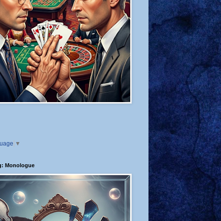
guage
▼
g: Monologue