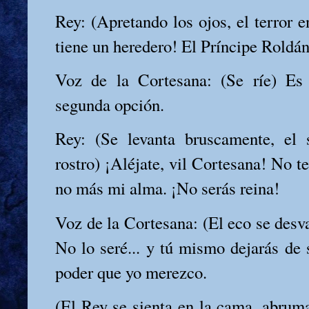
Rey: (Apretando los ojos, el terror e
tiene un heredero! El Príncipe Roldán
Voz de la Cortesana: (Se ríe) Es
segunda opción.
Rey: (Se levanta bruscamente, el 
rostro) ¡Aléjate, vil Cortesana! No 
no más mi alma. ¡No serás reina!
Voz de la Cortesana: (El eco se desva
No lo seré... y tú mismo dejarás de 
poder que yo merezco.
(El Rey se sienta en la cama, abruma