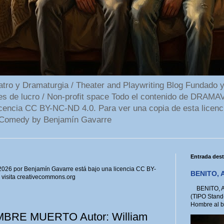
 y Dramaturgia / Theater and Playwriting Blog Fundado y
ines de lucro / Non-profit space Todo el contenido de DR
cencia CC BY-NC-ND 4.0. Para ver una copia de esta licenc
Comedy by Benjamín Gavarre
Entrada des
6 por Benjamín Gavarre está bajo una licencia CC BY-
BENITO, A
, visita creativecommons.org
BENITO, A 
(TIPO Stand
Hombre al bo
RE MUERTO Autor: William