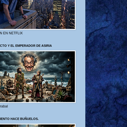
N EN NETFLIX
CTO Y EL EMPERADOR DE ASIRIA
rabal
VIENTO HACE BUÑUELOS.