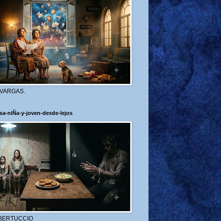
 VARGAS.
sa-niÑa-y-joven-desde-lejos
BERTUCCIO