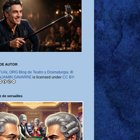
DE AUTOR
AL.ORG Blog de Teatro y Dramaturgia.
©
NJAMIN GAVARRE
is licensed under
CC BY-
 de versailles