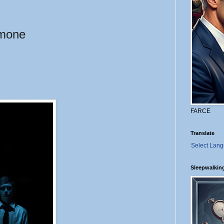
imone
FARCE
Translate
Select Lan
Sleepwalkin