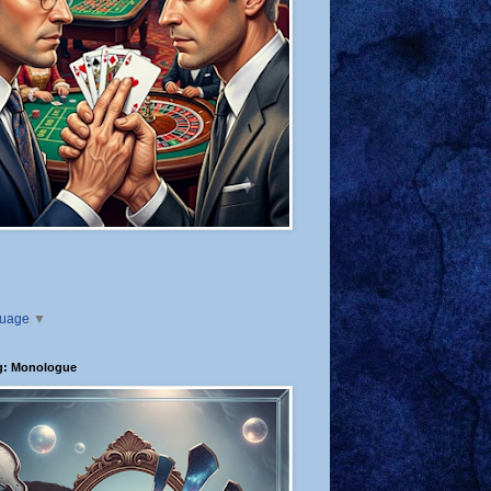
guage
▼
g: Monologue