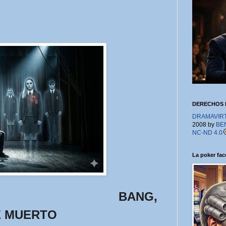
DERECHOS 
DRAMAVIRTU
2008 by
BE
NC-ND 4.0
La poker face
BANG,
E MUERTO