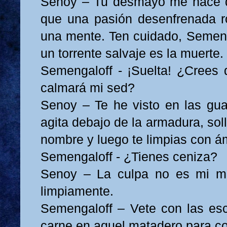
Senoy – Tu desmayo me hace 
que una pasión desenfrenada r
una mente. Ten cuidado, Semenga
un torrente salvaje es la muerte.
Semengaloff - ¡Suelta! ¿Crees 
calmará mi sed?
Senoy – Te he visto en las gu
agita debajo de la armadura, so
nombre y luego te limpias con á
Semengaloff - ¿Tienes ceniza?
Senoy – La culpa no es mi m
limpiamente.
Semengaloff – Vete con las es
carne en aquel matadero para co