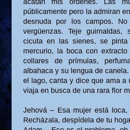
acatan mis órdenes. Las muj
públicamente pero la admiran en
desnuda por los campos. No 
vergüenzas. Teje guirnaldas,
cicuta en las sienes, se pint
mercurio, la boca con extracto
collares de prímulas, perfu
albahaca y su lengua de canela.
el lago, canta y dice que ama a
viaja en busca de una rara flor 
Jehová – Esa mujer está loca,
Recházala, despídela de tu hoga
Adam – Ese es el problema, oh R