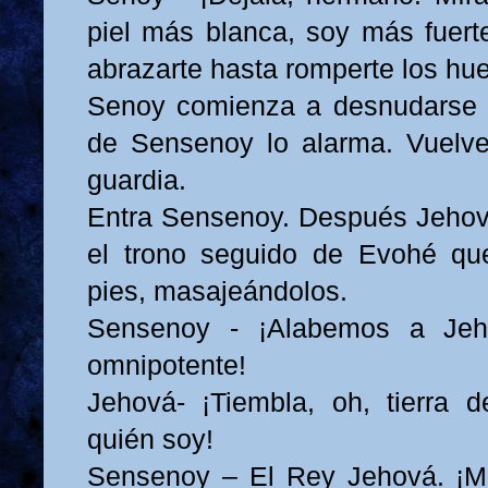
piel más blanca, soy más fuert
abrazarte hasta romperte los hu
Senoy comienza a desnudarse p
de Sensenoy lo alarma. Vuelve
guardia.
Entra Sensenoy. Después Jehov
el trono seguido de Evohé qu
pies, masajeándolos.
Sensenoy - ¡Alabemos a Jeh
omnipotente!
Jehová- ¡Tiembla, oh, tierra 
quién soy!
Sensenoy – El Rey Jehová. ¡Ma