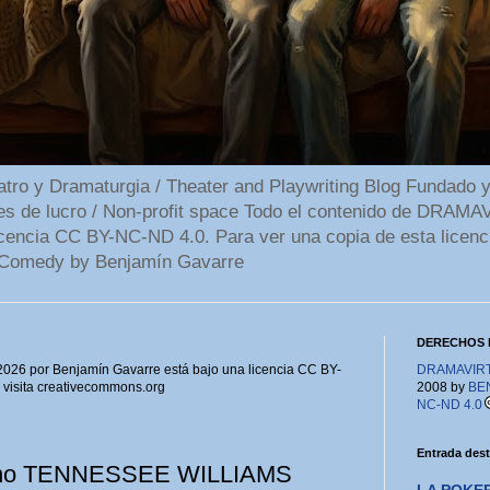
 y Dramaturgia / Theater and Playwriting Blog Fundado y
ines de lucro / Non-profit space Todo el contenido de DR
cencia CC BY-NC-ND 4.0. Para ver una copia de esta licenc
Comedy by Benjamín Gavarre
DERECHOS 
6 por Benjamín Gavarre está bajo una licencia CC BY-
DRAMAVIRTU
, visita creativecommons.org
2008 by
BE
NC-ND 4.0
Entrada des
erano TENNESSEE WILLIAMS