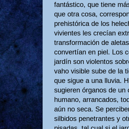
fantástico, que tiene má
que otra cosa, correspon
prehistórica de los hele
vivientes les crecían ex
transformación de aletas
convertían en piel. Los c
jardín son violentos sob
vaho visible sube de la ti
que sigue a una lluvia. 
sugieren órganos de un 
humano, arrancados, toda
aún no seca. Se perciben
silbidos penetrantes y o
pisadas, tal cual si el ja