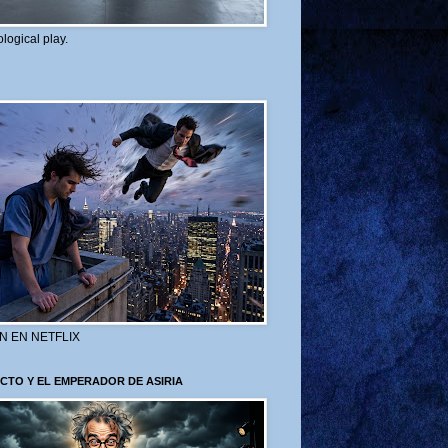
logical play.
N EN NETFLIX
CTO Y EL EMPERADOR DE ASIRIA