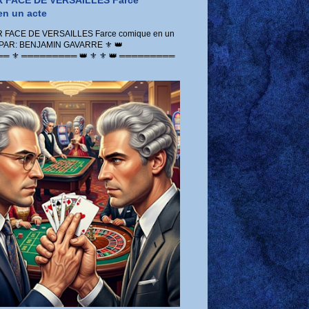
 FACE DE VERSAILLES Farce
n un acte
FACE DE VERSAILLES Farce comique en un
 PAR: BENJAMIN GAVARRE ⚜️ 👑
 ⚜️ ═════════ 👑 ⚜️ ⚜️ 👑 ═════════