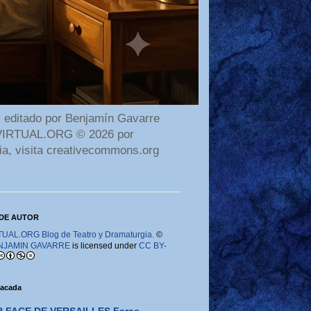
 editado por Benjamín Gavarre
AMAVIRTUAL.ORG © 2026 por
ia, visita creativecommons.org
DE AUTOR
AL.ORG Blog de Teatro y Dramaturgia.
©
NJAMIN GAVARRE
is licensed under
CC BY-
tacada