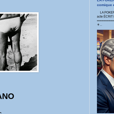
LA POKER
comique e
LA POKER 
acte ÉCRIT
═════════
⚜...
ANO