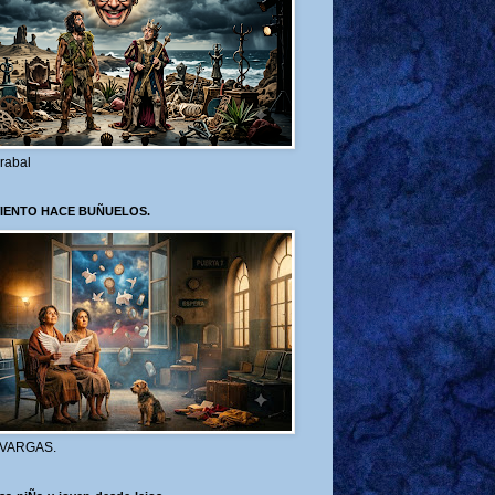
rabal
VIENTO HACE BUÑUELOS.
 VARGAS.