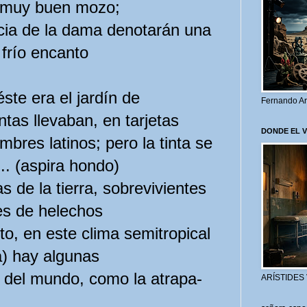
ro muy buen mozo;
ncia de la dama denotarán una
 frío encanto
e era el jardín de
Fernando Ar
tas llevaban, en tarjetas
DONDE EL 
mbres latinos; pero la tinta se
.. (aspira hondo)
s de la tierra, sobrevivientes
es de helechos
o, en este clima semitropical
a) hay algunas
s del mundo, como la atrapa-
ARÍSTIDES