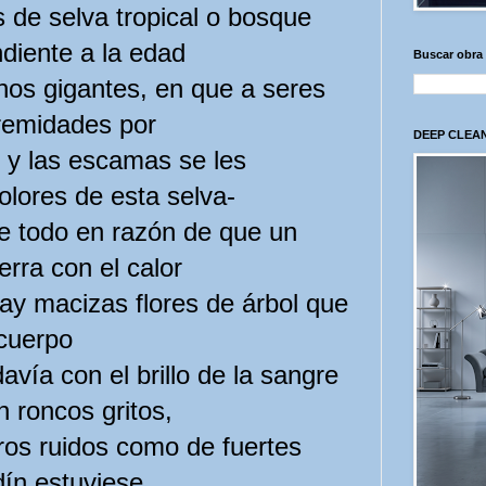
s de selva tropical o bosque
diente a la edad
Buscar obra
chos gigantes, en que a seres
tremidades por
DEEP CLEAN
 y las escamas se les
olores de esta selva-
re todo en razón de que un
erra con el calor
Hay macizas flores de árbol que
cuerpo
vía con el brillo de la sangre
 roncos gritos,
tros ruidos como de fuertes
rdín estuviese