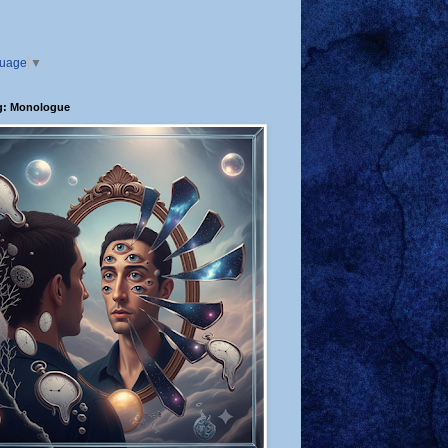
guage
▼
g: Monologue