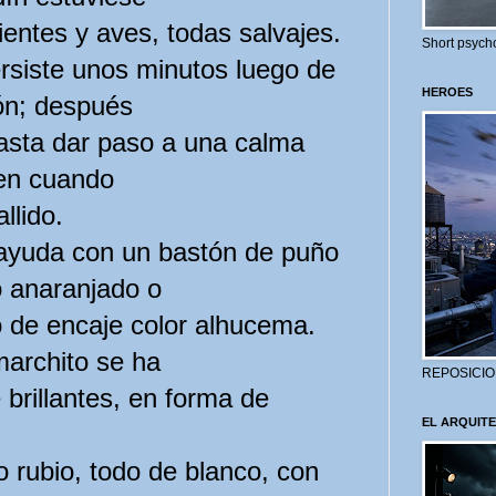
ientes y aves, todas salvajes.
Short psycho
rsiste unos minutos luego de
HEROES
lón; después
asta dar paso a una calma
 en cuando
llido.
ayuda con un bastón de puño
o anaranjado o
o de encaje color alhucema.
marchito se ha
REPOSICIO
brillantes, en forma de
EL ARQUITE
 rubio, todo de blanco, con