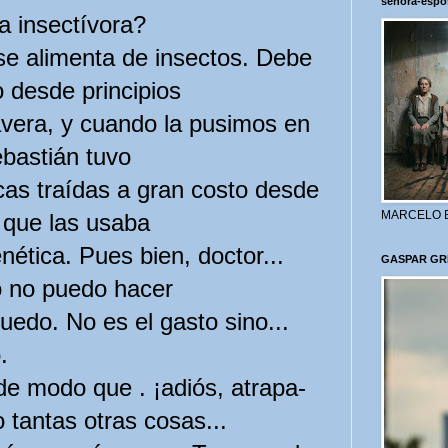
señora-espo
insectívora?
 alimenta de insectos. Debe
o desde principios
avera, y cuando la pusimos en
ebastián tuvo
as traídas a gran costo desde
MARCELO 
a que las usaba
ética. Pues bien, doctor...
GASPAR GR
yo no puedo hacer
uedo. No es el gasto sino...
.
 modo que . ¡adiós, atrapa-
antas otras cosas...