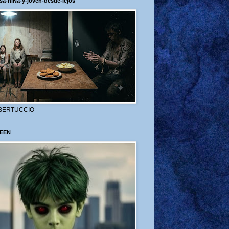
sa-niÑa-y-joven-desde-lejos
BERTUCCIO
EEN