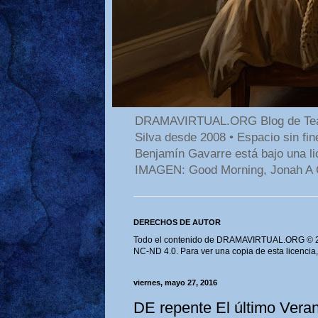
DRAMAVIRTUAL.ORG Blog de Teatro
Silva desde 2008 • Espacio sin f
Benjamín Gavarre está bajo una li
IMAGEN: Good Morning, Jonah A 
DERECHOS DE AUTOR
Todo el contenido de DRAMAVIRTUAL.ORG © 202
NC-ND 4.0. Para ver una copia de esta licencia
viernes, mayo 27, 2016
DE repente El último V