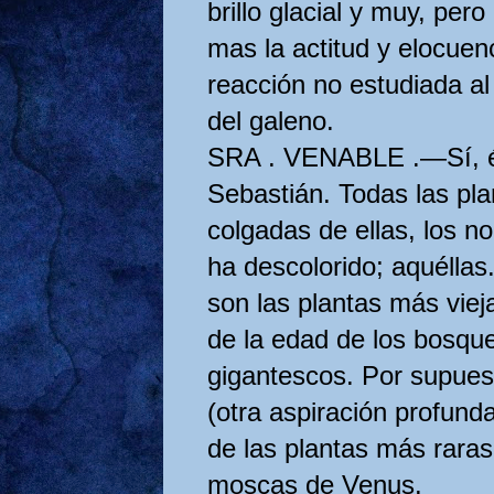
brillo glacial y muy, pe
mas la actitud y elocue
reacción no estudiada al
del galeno.
SRA . VENABLE .—Sí, ést
Sebastián. Todas las plan
colgadas de ellas, los no
ha descolorido; aquéllas.
son las plantas más vieja
de la edad de los bosqu
gigantescos. Por supuest
(otra aspiración profund
de las plantas más rara
moscas de Venus.