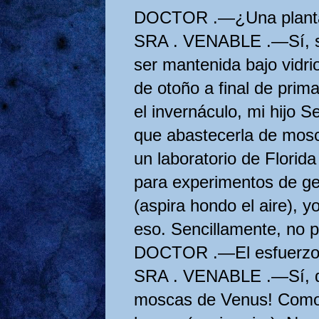
DOCTOR .—¿Una planta 
SRA . VENABLE .—Sí, se
ser mantenida bajo vidri
de otoño a final de prim
el invernáculo, mi hijo S
que abastecerla de mosc
un laboratorio de Florid
para experimentos de gen
(aspira hondo el aire), 
eso. Sencillamente, no p
DOCTOR .—El esfuerzo
SRA . VENABLE .—Sí, de
moscas de Venus! Como t