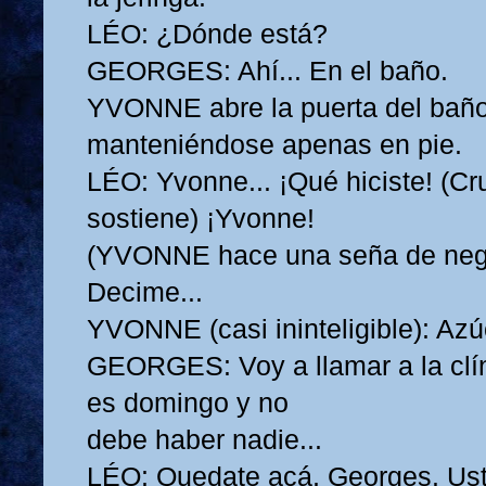
LÉO: ¿Dónde está?
GEORGES: Ahí... En el baño.
YVONNE abre la puerta del baño 
manteniéndose apenas en pie.
LÉO: Yvonne... ¡Qué hiciste! (Cr
sostiene) ¡Yvonne!
(YVONNE hace una seña de nega
Decime...
YVONNE (casi ininteligible): Azúc
GEORGES: Voy a llamar a la clí
es domingo y no
debe haber nadie...
LÉO: Quedate acá, Georges. Us