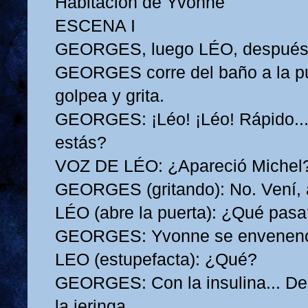
Habitación de Yvonne
ESCENA I
GEORGES, luego LÉO, despu
GEORGES corre del baño a la p
golpea y grita.
GEORGES: ¡Léo! ¡Léo! Rápido...
estás?
VOZ DE LÉO: ¿Apareció Michel
GEORGES (gritando): No. Vení, 
LÉO (abre la puerta): ¿Qué pas
GEORGES: Yvonne se envenen
LEO (estupefacta): ¿Qué?
GEORGES: Con la insulina... De
la jeringa.