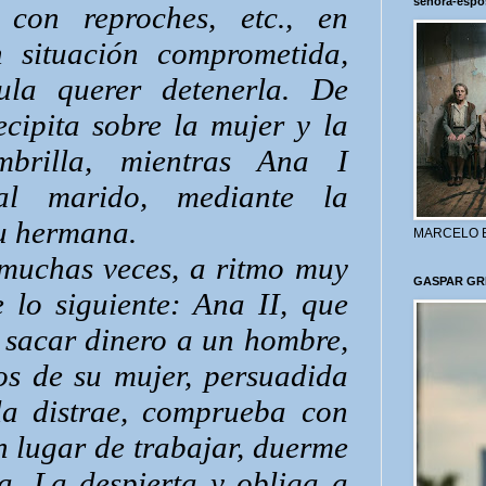
señora-espo
con reproches, etc., en
 situación comprometida,
ula querer detenerla. De
ecipita sobre la mujer y la
rilla, mientras Ana I
 al marido, mediante la
su hermana.
MARCELO 
muchas veces, a ritmo muy
GASPAR GR
 lo siguiente: Ana II, que
 sacar dinero a un hombre,
os de su mujer, persuadida
a distrae, comprueba con
 lugar de trabajar, duerme
. La despierta y obliga a