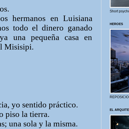
os.
Short psycho
dos hermanos en Luisiana
HEROES
mos todo el dinero ganado
uya una pequeña casa en
l Misisipi.
REPOSICIO
a, yo sentido práctico.
EL ARQUITE
 piso la tierra.
; una sola y la misma.