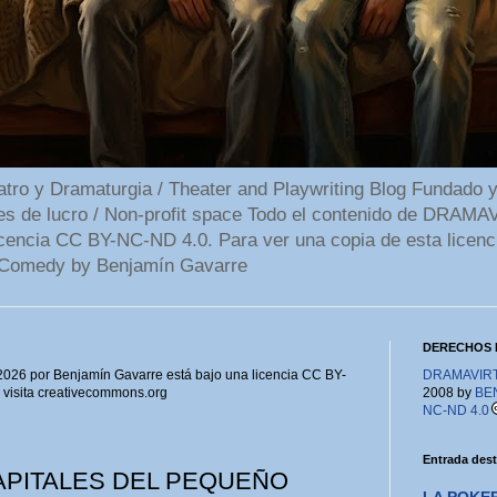
 y Dramaturgia / Theater and Playwriting Blog Fundado y
ines de lucro / Non-profit space Todo el contenido de DR
cencia CC BY-NC-ND 4.0. Para ver una copia de esta licenc
Comedy by Benjamín Gavarre
DERECHOS 
6 por Benjamín Gavarre está bajo una licencia CC BY-
DRAMAVIRTU
, visita creativecommons.org
2008 by
BE
NC-ND 4.0
Entrada des
APITALES DEL PEQUEÑO