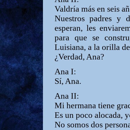
Valdría más en seis añ
Nuestros padres y 
esperan, les enviare
para que se constr
Luisiana, a la orilla de
¿Verdad, Ana?
Ana I:
Sí, Ana.
Ana II:
Mi hermana tiene graci
Es un poco alocada, yo
No somos dos personas