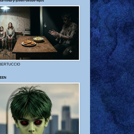
sa-niÑa-y-joven-desde-lejos
BERTUCCIO
EEN