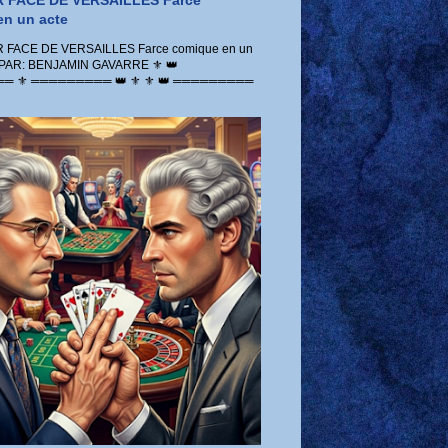
 FACE DE VERSAILLES Farce
n un acte
FACE DE VERSAILLES Farce comique en un
 PAR: BENJAMIN GAVARRE ⚜️ 👑
 ⚜️ ═════════ 👑 ⚜️ ⚜️ 👑 ═════════