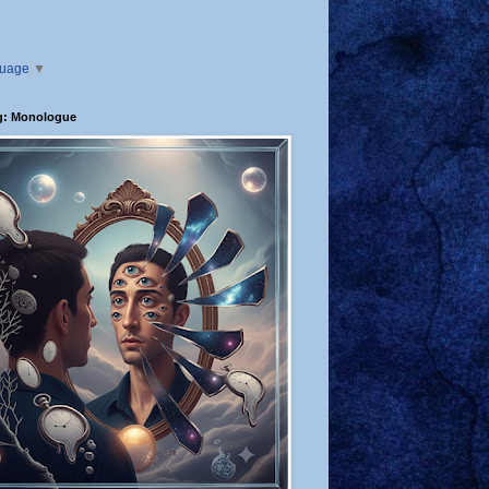
guage
▼
g: Monologue