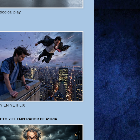
logical play.
N EN NETFLIX
CTO Y EL EMPERADOR DE ASIRIA