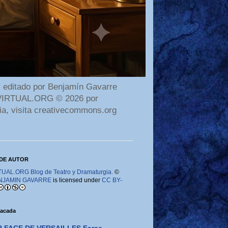
 editado por Benjamín Gavarre
AMAVIRTUAL.ORG © 2026 por
ia, visita creativecommons.org
DE AUTOR
AL.ORG Blog de Teatro y Dramaturgia.
©
NJAMIN GAVARRE
is licensed under
CC BY-
tacada