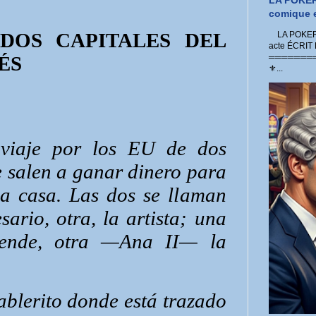
LA POKER
comique e
ADOS CAPITALES DEL
LA POKER 
acte ÉCRIT
ÉS
═════════
⚜...
 viaje por los EU de dos
 salen a ganar dinero para
a casa. Las dos se llaman
ario, otra, la artista; una
nde, otra —Ana II— la
ablerito donde está trazado