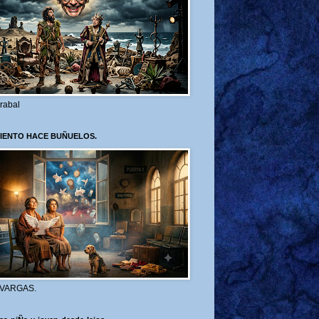
rabal
VIENTO HACE BUÑUELOS.
 VARGAS.