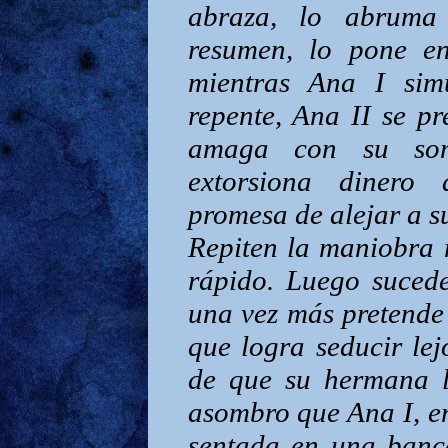
abraza, lo abruma 
resumen, lo pone en
mientras Ana I sim
repente, Ana II se pr
amaga con su somb
extorsiona dinero
promesa de alejar a 
Repiten la maniobra 
rápido. Luego sucede
una vez más pretende
que logra seducir lej
de que su hermana l
asombro que Ana I, en
sentada en una banca