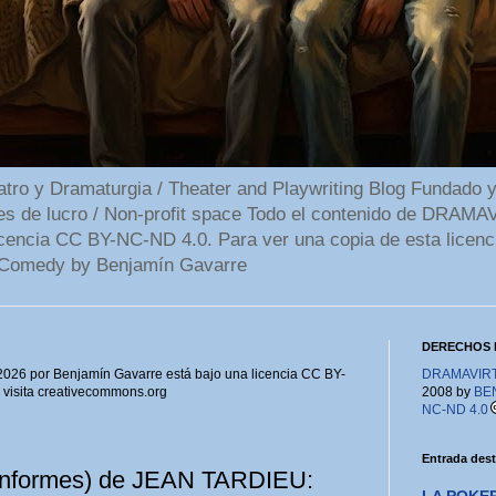
 y Dramaturgia / Theater and Playwriting Blog Fundado y
ines de lucro / Non-profit space Todo el contenido de DR
cencia CC BY-NC-ND 4.0. Para ver una copia de esta licenc
Comedy by Benjamín Gavarre
DERECHOS 
6 por Benjamín Gavarre está bajo una licencia CC BY-
DRAMAVIRTU
, visita creativecommons.org
2008 by
BE
NC-ND 4.0
Entrada des
 informes) de JEAN TARDIEU: