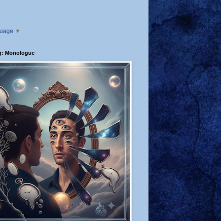
guage
▼
g: Monologue