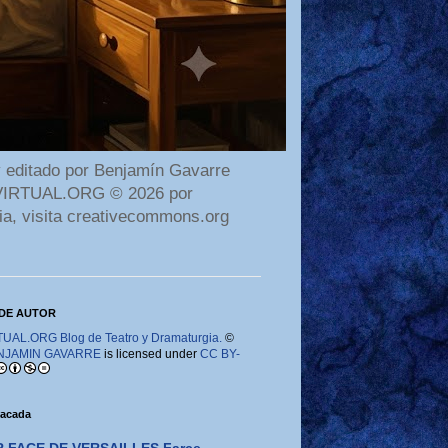
 editado por Benjamín Gavarre
AMAVIRTUAL.ORG © 2026 por
ia, visita creativecommons.org
DE AUTOR
AL.ORG Blog de Teatro y Dramaturgia.
©
NJAMIN GAVARRE
is licensed under
CC BY-
tacada