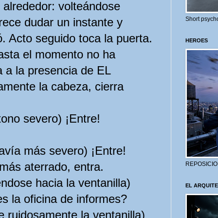
 alrededor: volteándose
arece dudar un instante y
Short psycho
 Acto seguido toca la puerta.
HEROES
ta el momento no ha
 a la presencia de EL
amente la cabeza, cierra
no severo) ¡Entre!
ía más severo) ¡Entre!
ás aterrado, entra.
REPOSICIO
dose hacia la ventanilla)
EL ARQUITE
s la oficina de informes?
uidosamente la ventanilla)