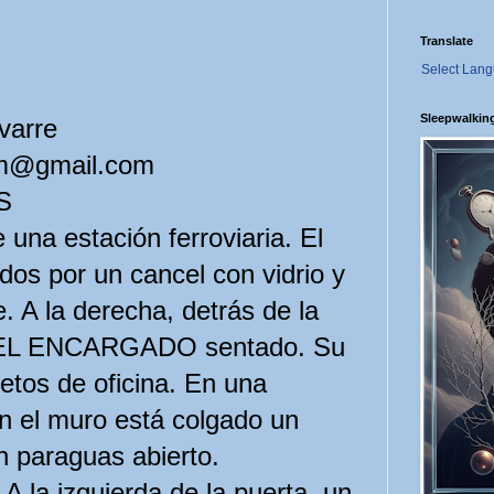
Translate
Select Lan
Sleepwalkin
varre
am@gmail.com
S
 una estación ferroviaria. El
dos por un cancel con vidrio y
e. A la derecha, detrás de la
ra EL ENCARGADO sentado. Su
etos de oficina. En una
en el muro está colgado un
n paraguas abierto.
A la izquierda de la puerta, un