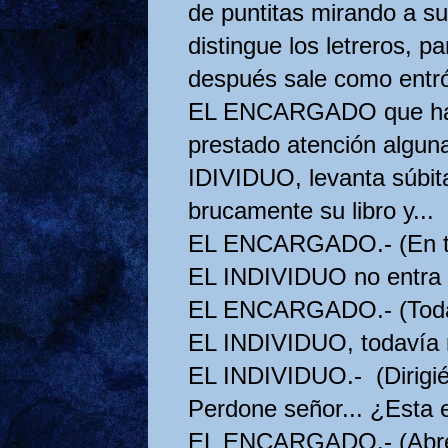
de puntitas mirando a su
distingue los letreros, p
después sale como entró.
EL ENCARGADO que has
prestado atención alguna
IDIVIDUO, levanta súbit
brucamente su libro y...
EL ENCARGADO.- (En to
EL INDIVIDUO no entra
EL ENCARGADO.- (Todav
EL INDIVIDUO, todavía m
EL INDIVIDUO.- (Dirigién
Perdone señor... ¿Esta e
EL ENCARGADO.- (Abre r