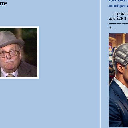
LA POKER
rre
comique e
LA POKER 
acte ÉCRIT
═════════
⚜...