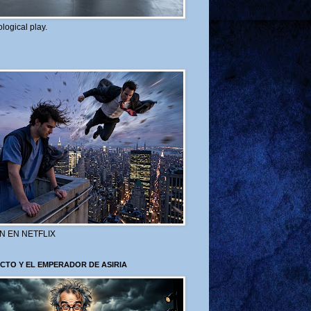
logical play.
N EN NETFLIX
CTO Y EL EMPERADOR DE ASIRIA