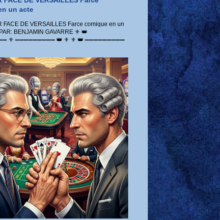
 FACE DE VERSAILLES Farce
n un acte
FACE DE VERSAILLES Farce comique en un
 PAR: BENJAMIN GAVARRE ⚜️ 👑
 ⚜️ ═════════ 👑 ⚜️ ⚜️ 👑 ═════════