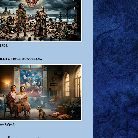
rabal
VIENTO HACE BUÑUELOS.
 VARGAS.