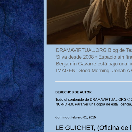
DRAMAVIRTUAL.ORG Blog de Teatro
Silva desde 2008 • Espacio sin f
Benjamín Gavarre está bajo una li
IMAGEN: Good Morning, Jonah A 
DERECHOS DE AUTOR
Todo el contenido de DRAMAVIRTUAL.ORG © 202
NC-ND 4.0. Para ver una copia de esta licencia
domingo, febrero 01, 2015
LE GUICHET, (Oficina de