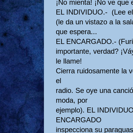
¡No mienta! ¡No ve que e
EL INDIVIDUO.- (Lee el
(le da un vistazo a la sa
que espera...
EL ENCARGADO.- (Furio
importante, verdad? ¡Vá
le llame!
Cierra ruidosamente la v
el
radio. Se oye una canció
moda, por
ejemplo). EL INDIVIDUO,
ENCARGADO
inspecciona su paraguas, l