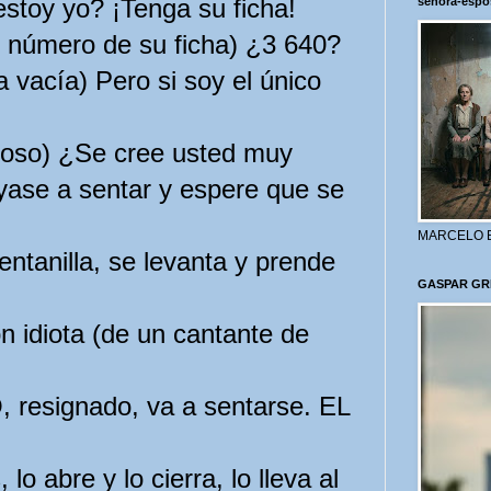
stoy yo? ¡Tenga su ficha!
señora-espo
 número de su ficha) ¿3 640?
la vacía) Pero si soy el único
so) ¿Se cree usted muy
yase a sentar y espere que se
MARCELO 
entanilla, se levanta y prende
GASPAR GR
n idiota (de un cantante de
 resignado, va a sentarse. EL
o abre y lo cierra, lo lleva al