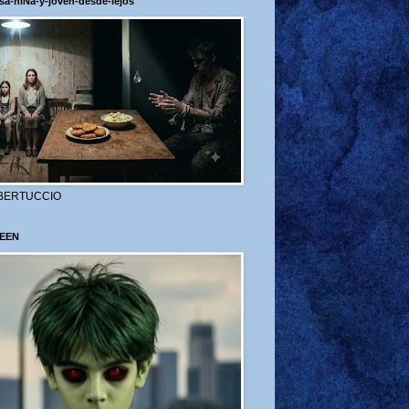
sa-niÑa-y-joven-desde-lejos
BERTUCCIO
EEN