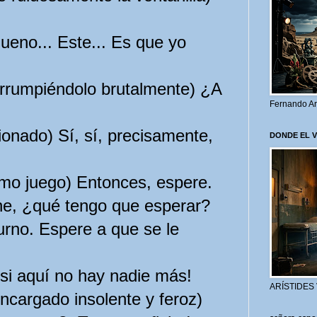
eno... Este... Es que yo
rumpiéndolo brutalmente) ¿A
Fernando Ar
nado) Sí, sí, precisamente,
DONDE EL 
 juego) Entonces, espere.
e, ¿qué tengo que esperar?
no. Espere a que se le
i aquí no hay nadie más!
ARÍSTIDES
argado insolente y feroz)