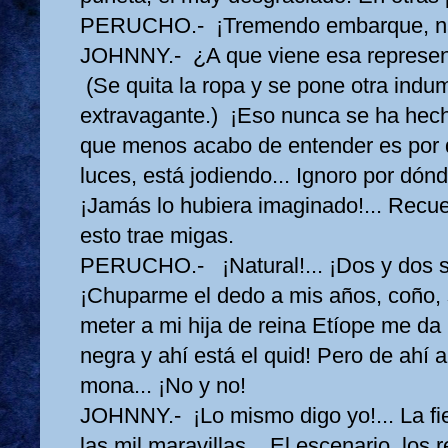
PERUCHO.- ¡Tremendo embarque, n
JOHNNY.- ¿A que viene esa represent
(Se quita la ropa y se pone otra indu
extravagante.) ¡Eso nunca se ha hecho
que menos acabo de entender es por q
luces, está jodiendo... Ignoro por dón
¡Jamás lo hubiera imaginado!... Recuer
esto trae migas.
PERUCHO.- ¡Natural!... ¡Dos y dos so
¡Chuparme el dedo a mis años, coño, se
meter a mi hija de reina Etíope me da 
negra y ahí está el quid! Pero de ahí a
mona... ¡No y no!
JOHNNY.- ¡Lo mismo digo yo!... La fie
las mil maravillas... El escenario, los r