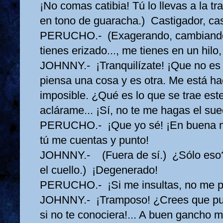
¡No comas catibia! Tú lo llevas a la t
en tono de guaracha.) Castigador, cas
PERUCHO.- (Exagerando, cambiando 
tienes erizado..., me tienes en un hilo, 
JOHNNY.- ¡Tranquilízate! ¡Que no es p
piensa una cosa y es otra. Me está ha
imposible. ¿Qué es lo que se trae este
aclárame... ¡Sí, no te me hagas el sue
PERUCHO.- ¡Que yo sé! ¡En buena m
tú me cuentas y punto!
JOHNNY.- (Fuera de sí.) ¿Sólo eso?
el cuello.) ¡Degenerado!
PERUCHO.- ¡Si me insultas, no me 
JOHNNY.- ¡Tramposo! ¿Crees que pue
si no te conociera!... A buen gancho 