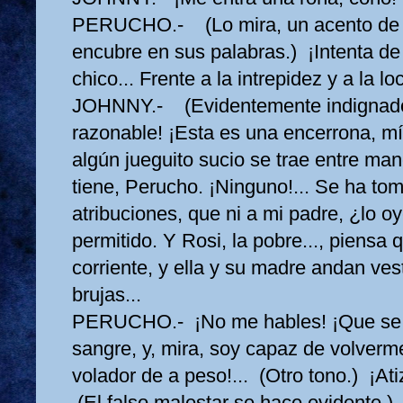
PERUCHO.- (Lo mira, un acento de f
encubre en sus palabras.) ¡Intenta de
chico... Frente a la intrepidez y a la loc
JOHNNY.- (Evidentemente indignad
razonable! ¡Esta es una encerrona, m
algún jueguito sucio se trae entre ma
tiene, Perucho. ¡Ninguno!... Se ha t
atribuciones, que ni a mi padre, ¿lo o
permitido. Y Rosi, la pobre..., piensa 
corriente, y ella y su madre andan ve
brujas...
PERUCHO.- ¡No me hables! ¡Que se 
sangre, y, mira, soy capaz de volverme
volador de a peso!... (Otro tono.) ¡Ati
(El falso malestar se hace evidente.)