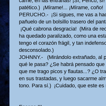
carne, en las entrañas! ¡Sí, Perico, sí!
patético.) ¡Mírame!... ¡Mírame, coño!
PERUCHO.- ¡Si sigues, me vas a hace
pañuelo de un bolsillo trasero del pant
¡Qué cabrona desgracia! (Mira de r
ha quedado paralizado, como una est
tengo el corazón frágil, y tan indefenso
desconsolado.)
JOHNNY.- (Mirándolo extrañado, al p
qué le pasa? ¿Se habrá pensado que
que me trago picos y flautas...? ¿O tr
en sus trastadas, y luego sacarme alm
tono. Para sí.) ¡Cuidado, que este es 