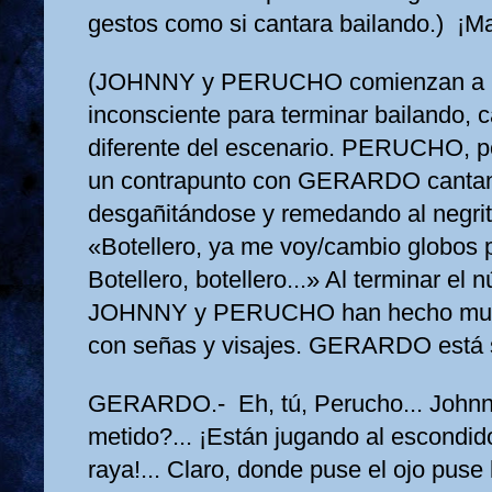
gestos como si cantara bailando.) ¡Ma
(JOHNNY y PERUCHO comienzan a 
inconsciente para terminar bailando, 
diferente del escenario. PERUCHO, po
un contrapunto con GERARDO cantand
desgañitándose y remedando al negrito
«Botellero, ya me voy/cambio globos p
Botellero, botellero...» Al terminar el
JOHNNY y PERUCHO han hecho muti
con señas y visajes. GERARDO está s
GERARDO.- Eh, tú, Perucho... Johnn
metido?... ¡Están jugando al escondid
raya!... Claro, donde puse el ojo puse