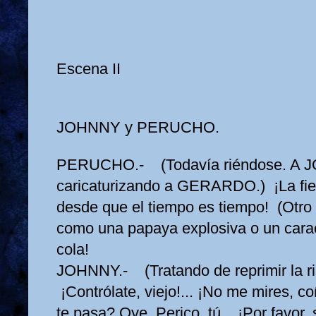
Escena II
JOHNNY y PERUCHO.
PERUCHO.- (Todavía riéndose. A
caricaturizando a GERARDO.) ¡La fi
desde que el tiempo es tiempo! (Otro
como una papaya explosiva o un cara
cola!
JOHNNY.- (Tratando de reprimir la 
¡Contrólate, viejo!... ¡No me mires, c
te pasa? Oye, Perico, tú... ¡Por favor, 