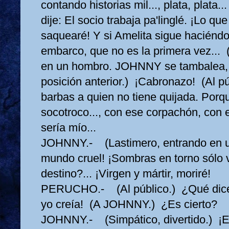
contando historias mil..., plata, plata..
dije: El socio trabaja pa'linglé. ¡Lo q
saquearé! Y si Amelita sigue haciéndos
embarco, que no es la primera vez...
en un hombro. JOHNNY se tambalea, 
posición anterior.) ¡Cabronazo! (Al pú
barbas a quien no tiene quijada. Porqu
socotroco..., con ese corpachón, con 
sería mío...
JOHNNY.- (Lastimero, entrando en u
mundo cruel! ¡Sombras en torno sólo v
destino?... ¡Virgen y mártir, moriré!
PERUCHO.- (Al público.) ¿Qué dice.
yo creía! (A JOHNNY.) ¿Es cierto?
JOHNNY.- (Simpático, divertido.) ¡Es