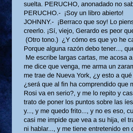
suelta. PERUCHO, anonadado no sab
PERUCHO.- ¡Soy un libro abierto!
JOHNNY.- ¡Berraco que soy! Lo pienso
creerlo. ¡Sí, viejo, Gerardo es peor qu
(Otro tono.) ¿Y cómo es que yo he caí
Porque alguna razón debo tener..., que
Me escribe largas cartas, me acosa a 
me dice que venga, me arma un zara
me trae de Nueva York, ¿y esto a qué
¿será que al fin ha comprendido que m
Rosi va en serio?, y me lo repito y ca
trato de poner los puntos sobre las íe
y..., y me quedo frito..., y no es eso, 
casi me impide que vea a su hija, el t
ni hablar..., y me tiene entretenido en