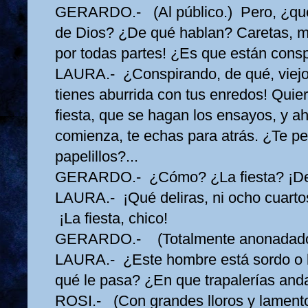
GERARDO.- (Al público.) Pero, ¿qué
de Dios? ¿De qué hablan? Caretas, m
por todas partes! ¿Es que están consp
LAURA.- ¿Conspirando, de qué, viejo
tienes aburrida con tus enredos! Quie
fiesta, que se hagan los ensayos, y a
comienza, te echas para atrás. ¿Te pe
papelillos?...
GERARDO.- ¿Cómo? ¿La fiesta? ¡Del
LAURA.- ¡Qué deliras, ni ocho cuartos
¡La fiesta, chico!
GERARDO.- (Totalmente anonadado.)
LAURA.- ¿Este hombre está sordo o l
qué le pasa? ¿En que trapalerías and
ROSI.- (Con grandes lloros y lamento