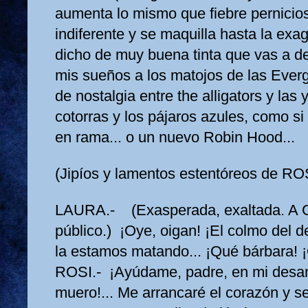
aumenta lo mismo que fiebre pernicio
indiferente y se maquilla hasta la ex
dicho de muy buena tinta que vas a de
mis sueños a los matojos de las Evergl
de nostalgia entre the alligators y las
cotorras y los pájaros azules, como s
en rama... o un nuevo Robin Hood...
(Jipíos y lamentos estentóreos de ROS
LAURA.- (Exasperada, exaltada. A
público.) ¡Oye, oigan! ¡El colmo del d
la estamos matando... ¡Qué bárbara! 
ROSI.- ¡Ayúdame, padre, en mi desam
muero!... Me arrancaré el corazón y se