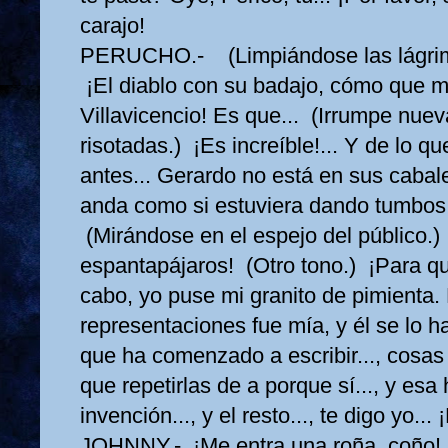
carajo!
PERUCHO.- (Limpiándose las lágrim
¡El diablo con su badajo, cómo que 
Villavicencio! Es que... (Irrumpe nue
risotadas.) ¡Es increíble!... Y de lo 
antes... Gerardo no está en sus cabales
anda como si estuviera dando tumbos, 
(Mirándose en el espejo del público.)
espantapájaros! (Otro tono.) ¡Para qué
cabo, yo puse mi granito de pimienta. 
representaciones fue mía, y él se lo 
que ha comenzado a escribir..., cosas s
que repetirlas de a porque sí..., y esa 
invención..., y el resto..., te digo yo...
JOHNNY.- ¡Me entra una roña, coño!