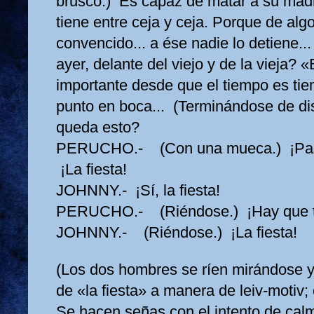
brusco.) Es capaz de matar a su madr
tiene entre ceja y ceja. Porque de algo
convencido... a ése nadie lo detiene..
ayer, delante del viejo y de la vieja? 
importante desde que el tiempo es t
punto en boca... (Terminándose de d
queda esto?
PERUCHO.- (Con una mueca.) ¡Pasa
¡La fiesta!
JOHNNY.- ¡Sí, la fiesta!
PERUCHO.- (Riéndose.) ¡Hay que t
JOHNNY.- (Riéndose.) ¡La fiesta!
(Los dos hombres se ríen mirándose y r
de «la fiesta» a manera de leiv-motiv; 
Se hacen señas con el intento de calm