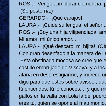
ROSI.- Vengo a implorar clemencia, 
(Se posterna.)
GERARDO.- ¡Qué carajos!
LAURA.- ¡Cuide su lengua, el señor!..
ROSI.- ¡Soy una hija vilipendiada, am
Mi amor, mi único amor...
LAURA.- ¡Qué descaro, mi hijita! (
Con gran desenfado a la manera de L
Esta obstinada mocosa se cree que e
castillo embrujado de Viscaya, y a los
afana en desprestigiarme, y merece un
digo para que estés sobre aviso..., que
tú entiendes, tú lo conoces..., y que m
gallos en la valla con Lola la del puer
eres tú, quien se opone al matrimonio.