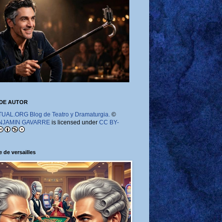
DE AUTOR
AL.ORG Blog de Teatro y Dramaturgia.
©
NJAMIN GAVARRE
is licensed under
CC BY-
 de versailles