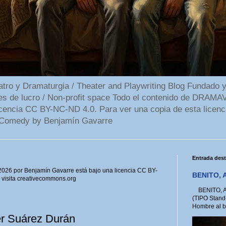
 y Dramaturgia / Theater and Playwriting Blog Fundado y
ines de lucro / Non-profit space Todo el contenido de DR
cencia CC BY-NC-ND 4.0. Para ver una copia de esta licenc
Comedy by Benjamín Gavarre
Entrada des
6 por Benjamín Gavarre está bajo una licencia CC BY-
BENITO, A
, visita creativecommons.org
BENITO, A 
(TIPO Stand
Hombre al bo
 Suárez Durán