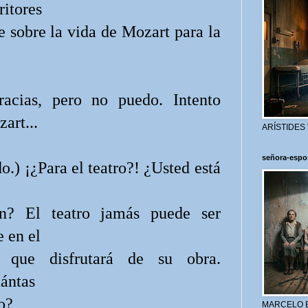
ritores
ie sobre la vida de Mozart para la
Gracias, pero no puedo. Intento
art...
ARÍSTIDES
señora-espo
) ¡¿Para el teatro?! ¿Usted está
ión? El teatro jamás puede ser
 en el
s que disfrutará de su obra.
uántas
o?
MARCELO 