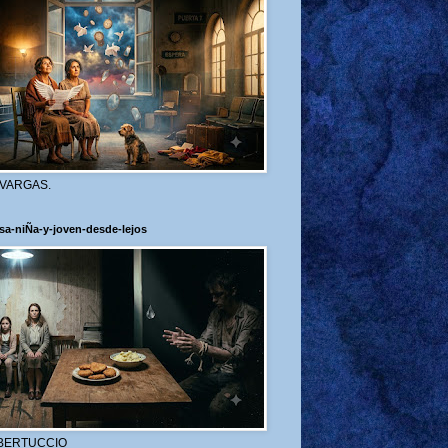
 VARGAS.
sa-niÑa-y-joven-desde-lejos
BERTUCCIO