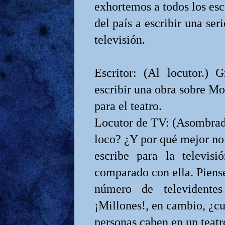
exhortemos a todos los esc
del país a escribir una ser
televisión.
Escritor: (Al locutor.) 
escribir una obra sobre Moz
para el teatro.
Locutor de TV: (Asombrado.
loco? ¿Y por qué mejor no
escribe para la televis
comparado con ella. Piense
número de televidente
¡Millones!, en cambio, ¿c
personas caben en un teatr