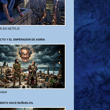
N EN NETFLIX
CTO Y EL EMPERADOR DE ASIRIA
rabal
VIENTO HACE BUÑUELOS.