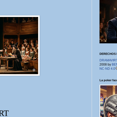
DERECHOS 
DRAMAVIRTU
2008 by
BE
NC-ND 4.0
La poker face
RT