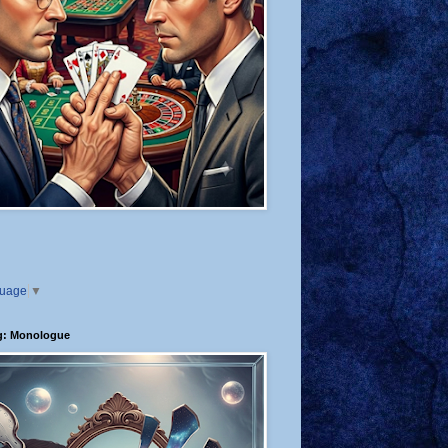
guage
▼
g: Monologue