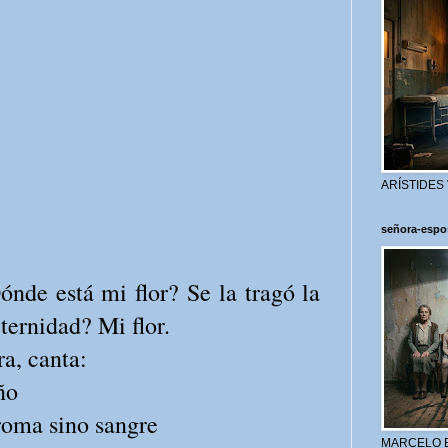
ARÍSTIDES
señora-espo
de está mi flor? Se la tragó la
ternidad? Mi flor.
ra, canta:
ño
roma sino sangre
MARCELO 