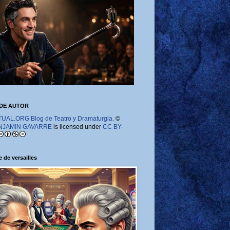
DE AUTOR
AL.ORG Blog de Teatro y Dramaturgia.
©
NJAMIN GAVARRE
is licensed under
CC BY-
 de versailles