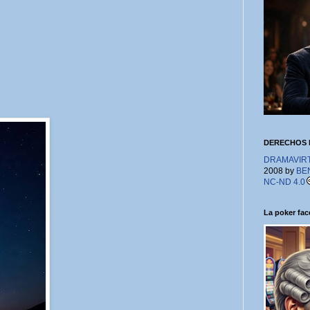
DERECHOS 
DRAMAVIRTU
2008 by
BE
NC-ND 4.0
La poker face