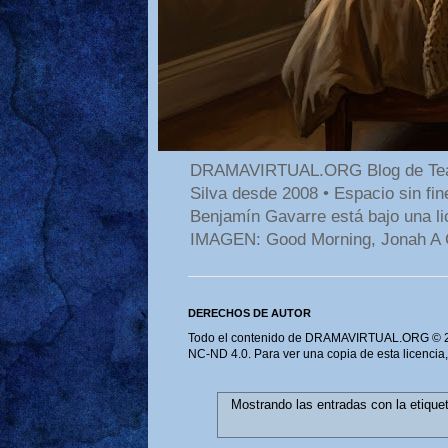
DRAMAVIRTUAL.ORG Blog de Teatro
Silva desde 2008 • Espacio sin f
Benjamín Gavarre está bajo una li
IMAGEN: Good Morning, Jonah A 
DERECHOS DE AUTOR
Todo el contenido de DRAMAVIRTUAL.ORG © 202
NC-ND 4.0. Para ver una copia de esta licencia
Mostrando las entradas con la etique