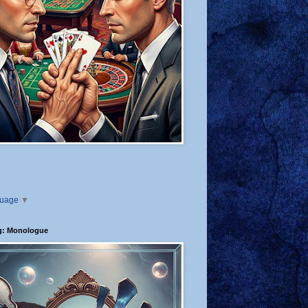
guage
▼
g: Monologue