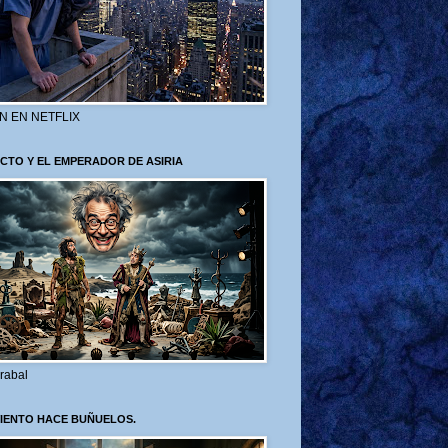
N EN NETFLIX
CTO Y EL EMPERADOR DE ASIRIA
rabal
VIENTO HACE BUÑUELOS.