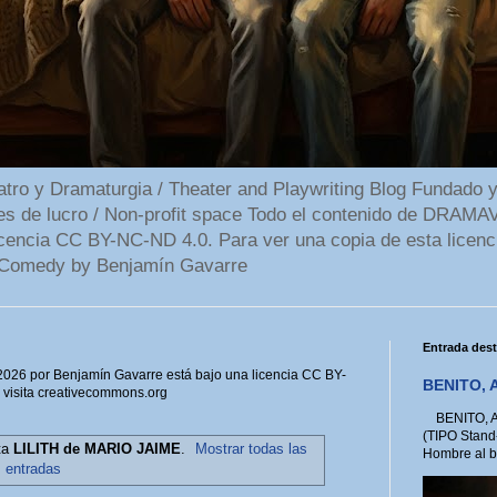
 y Dramaturgia / Theater and Playwriting Blog Fundado y
ines de lucro / Non-profit space Todo el contenido de DR
cencia CC BY-NC-ND 4.0. Para ver una copia de esta licenc
Comedy by Benjamín Gavarre
Entrada des
6 por Benjamín Gavarre está bajo una licencia CC BY-
BENITO, A
, visita creativecommons.org
BENITO, A 
(TIPO Stand
ta
LILITH de MARIO JAIME
.
Mostrar todas las
Hombre al bo
entradas