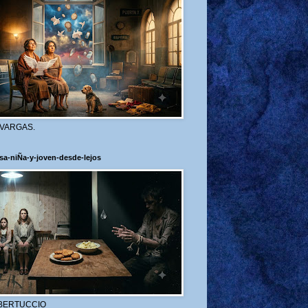
 VARGAS.
sa-niÑa-y-joven-desde-lejos
BERTUCCIO