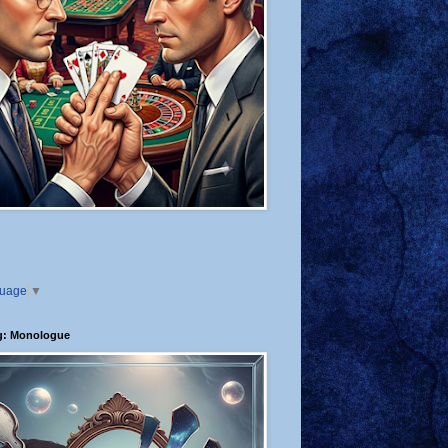
guage
▼
g: Monologue