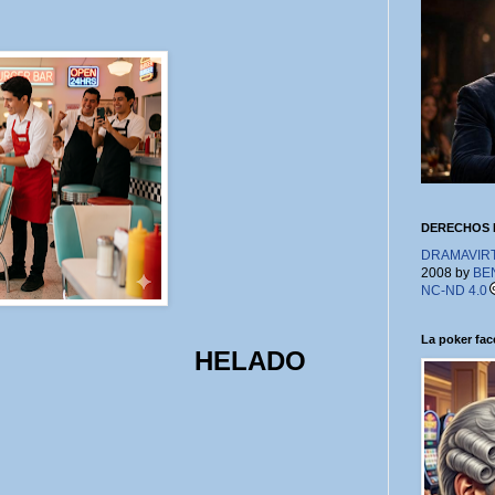
DERECHOS 
DRAMAVIRTU
2008 by
BE
NC-ND 4.0
La poker face
HELADO