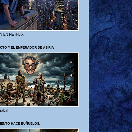
N EN NETFLIX
CTO Y EL EMPERADOR DE ASIRIA
rabal
VIENTO HACE BUÑUELOS.