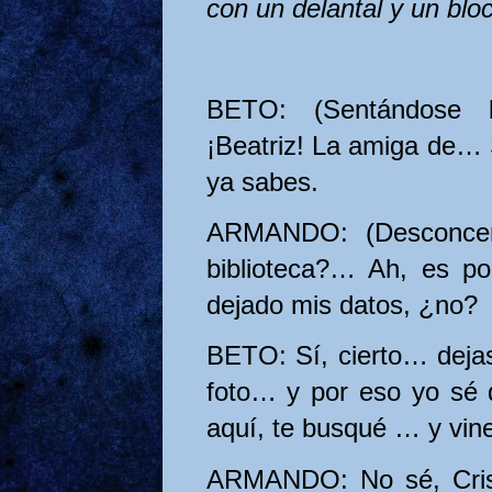
con un delantal y un bloc
BETO: (Sentándose 
¡Beatriz! La amiga de… So
ya sabes.
ARMANDO: (Desconcer
biblioteca?… Ah, es p
dejado mis datos, ¿no?
BETO: Sí, cierto… dejas
foto… y por eso yo sé 
aquí, te busqué … y vin
ARMANDO: No sé, Crist