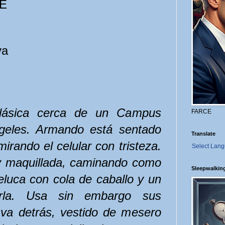
RE
va
clásica cerca de un Campus
FARCE
ngeles. Armando está sentado
Translate
rando el celular con tristeza.
Select Lan
uy maquillada, caminando como
Sleepwalkin
eluca con cola de caballo y un
erla. Usa sin embargo sus
 va detrás, vestido de mesero