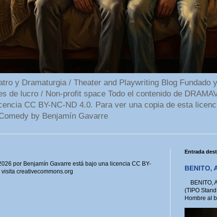
 y Dramaturgia / Theater and Playwriting Blog Fundado y
ines de lucro / Non-profit space Todo el contenido de DR
cencia CC BY-NC-ND 4.0. Para ver una copia de esta licenc
Comedy by Benjamín Gavarre
Entrada des
6 por Benjamín Gavarre está bajo una licencia CC BY-
BENITO, A
, visita creativecommons.org
BENITO, A 
(TIPO Stand
Hombre al bo