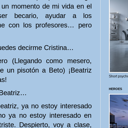
un momento de mi vida en el
er becario, ayudar a los
rme con los profesores… pero
edes decirme Cristina…
ro (Llegando como mesero,
e un pisotón a Beto) ¡Beatriz
Short psycho
as!
HEROES
 Beatriz…
triz, ya no estoy interesado
ho ya no estoy interesado en
iste. Despierto, voy a clase,