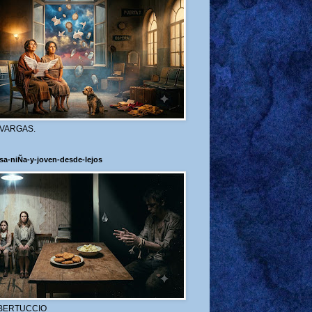
 VARGAS.
sa-niÑa-y-joven-desde-lejos
BERTUCCIO