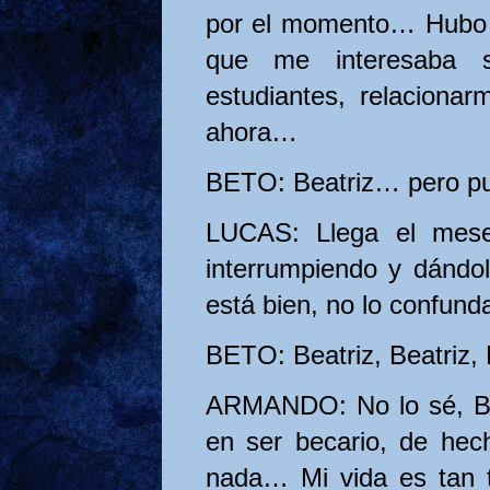
por el momento… Hubo 
que me interesaba s
estudiantes, relaciona
ahora…
BETO: Beatriz… pero pu
LUCAS: Llega el mese
interrumpiendo y dándol
está bien, no lo confund
BETO: Beatriz, Beatriz,
ARMANDO: No lo sé, Bea
en ser becario, de hec
nada… Mi vida es tan tr