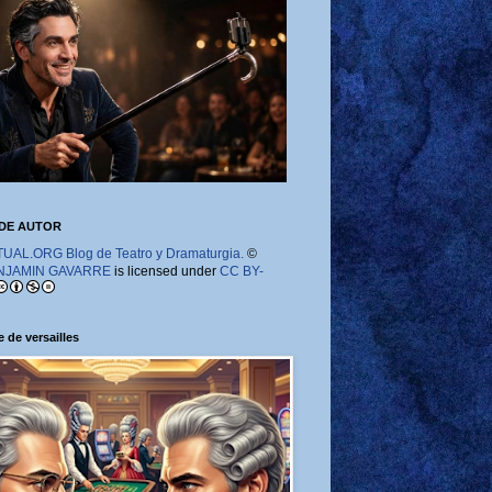
DE AUTOR
AL.ORG Blog de Teatro y Dramaturgia.
©
NJAMIN GAVARRE
is licensed under
CC BY-
 de versailles