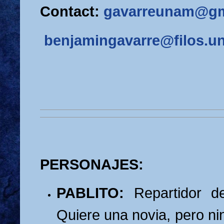
Contact:
gavarreunam@gm
benjamingavarre@filos.
PERSONAJES:
PABLITO:
Repartidor 
Quiere una novia, pero ni