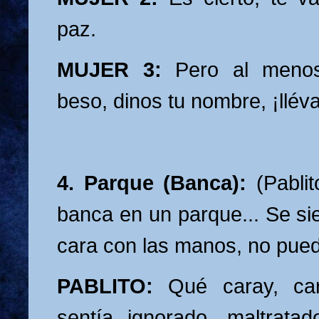
paz.
MUJER 3:
Pero al meno
beso, dinos tu nombre, ¡llév
4. Parque (Banca):
(Pablit
banca en un parque... Se si
cara con las manos, no pue
PABLITO:
Qué caray, car
sentía ignorado, maltrata