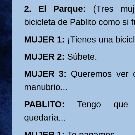
2. El Parque:
(Tres muj
bicicleta de Pablito como si f
MUJER 1:
¡Tienes una bicicl
MUJER 2:
Súbete.
MUJER 3:
Queremos ver c
manubrio...
PABLITO:
Tengo que re
quedaría...
MUJER 1:
Te pagamos.