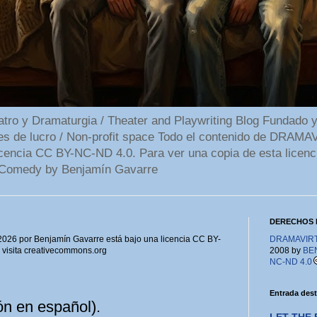
 y Dramaturgia / Theater and Playwriting Blog Fundado y
ines de lucro / Non-profit space Todo el contenido de DR
cencia CC BY-NC-ND 4.0. Para ver una copia de esta licenc
Comedy by Benjamín Gavarre
DERECHOS 
6 por Benjamín Gavarre está bajo una licencia CC BY-
DRAMAVIRTU
, visita creativecommons.org
2008 by
BE
NC-ND 4.0
Entrada des
 en español).