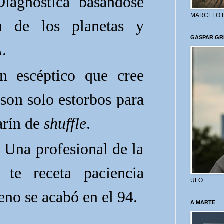
agnostica basándose
MARCELO 
n de los planetas y
GASPAR GR
A
.
escéptico que cree
 son solo estorbos para
arín de
shuffle
.
a profesional de la
e te receta paciencia
UFO
eno se acabó en el 94.
A MARTE