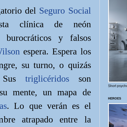
gatorio del
Seguro Social
ta clínica de neón
s burocráticos y falsos
ilson
espera. Espera los
ngre, su turno, o quizás
. Sus
triglicéridos
son
Short psycho
su mente, un mapa de
HEROES
as
. Lo que verán es el
bre atrapado entre la