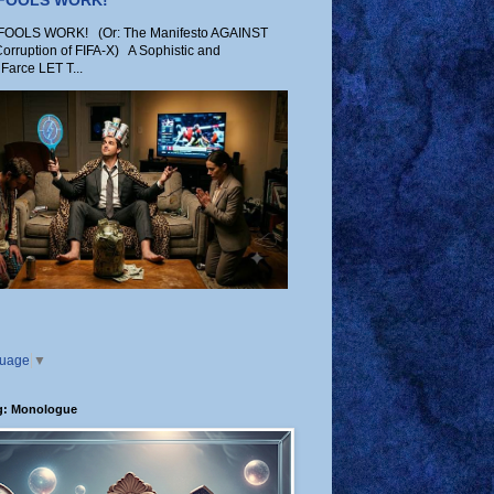
 FOOLS WORK!
OLS WORK! (Or: The Manifesto AGAINST
Corruption of FIFA-X) A Sophistic and
Farce LET T...
guage
▼
g: Monologue