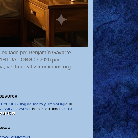
 editado por Benjamín Gavarre
AMAVIRTUAL.ORG © 2026 por
ia, visita creativecommons.org
DE AUTOR
AL.ORG Blog de Teatro y Dramaturgia.
©
NJAMIN GAVARRE
is licensed under
CC BY-
tacada