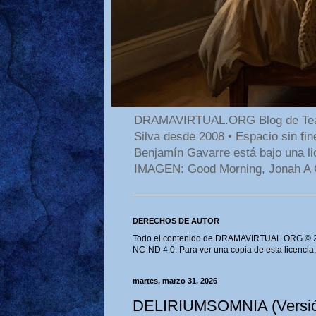
DRAMAVIRTUAL.ORG Blog de Teatro
Silva desde 2008 • Espacio sin f
Benjamín Gavarre está bajo una li
IMAGEN: Good Morning, Jonah A 
DERECHOS DE AUTOR
Todo el contenido de DRAMAVIRTUAL.ORG © 202
NC-ND 4.0. Para ver una copia de esta licencia
martes, marzo 31, 2026
DELIRIUMSOMNIA (Versión