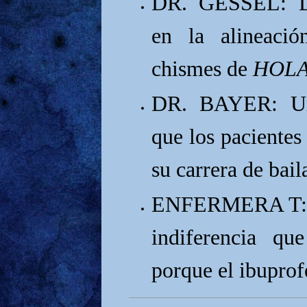
DR. GESSEL: Di
en la alineació
chismes de
HOL
DR. BAYER: Un 
que los pacientes
su carrera de bail
ENFERMERA T: Un
indiferencia qu
porque el ibuprof