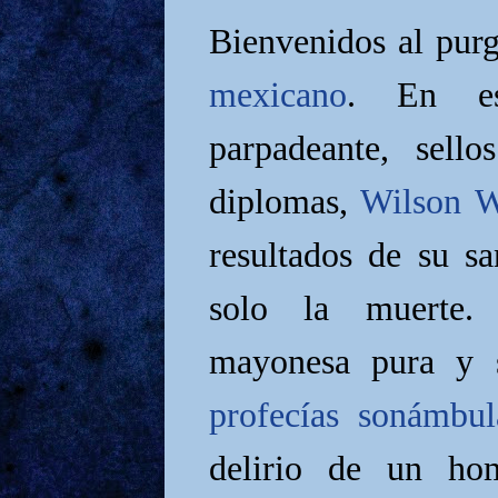
Bienvenidos al pur
mexicano
. En es
parpadeante, sello
diplomas,
Wilson W
resultados de su sa
solo la muerte
mayonesa pura y 
profecías sonámbul
delirio de un hom