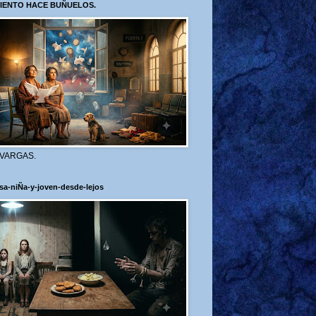
VIENTO HACE BUÑUELOS.
 VARGAS.
sa-niÑa-y-joven-desde-lejos