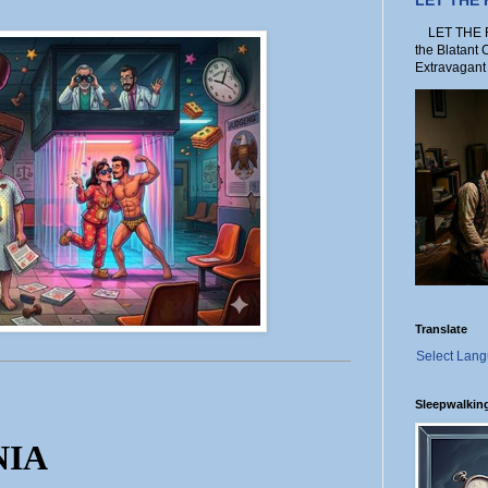
LET THE
LET THE FO
the Blatant 
Extravagant 
Translate
Select Lan
Sleepwalkin
NIA