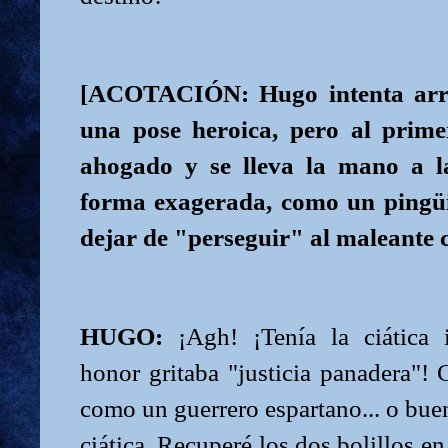
[ACOTACIÓN: Hugo intenta arra
una pose heroica, pero al prime
ahogado y se lleva la mano a 
forma exagerada, como un pingüi
dejar de "perseguir" al maleante 
HUGO:
¡Agh! ¡Tenía la ciática 
honor gritaba "justicia panadera"! C
como un guerrero espartano... o bu
ciática. Recuperé los dos bolillos e