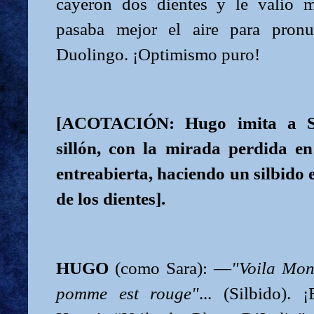
cayeron dos dientes y le valió m
pasaba mejor el aire para pronu
Duolingo. ¡Optimismo puro!
[ACOTACIÓN: Hugo imita a Sa
sillón, con la mirada perdida en
entreabierta, haciendo un silbido 
de los dientes].
HUGO
(como Sara): —
"Voila Mon
pomme est rouge"
... (Silbido). 