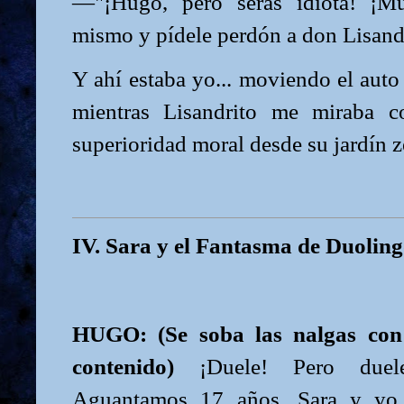
—"¡Hugo, pero serás idiota! ¡Mu
mismo y pídele perdón a don Lisand
Y ahí estaba yo... moviendo el auto
mientras Lisandrito me miraba c
superioridad moral desde su jardín z
IV. Sara y el Fantasma de Duolin
HUGO: (Se soba las nalgas con
contenido)
¡Duele! Pero duel
Aguantamos 17 años, Sara y yo. 