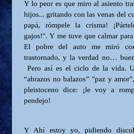
Y lo peor es que miro al asiento tr
hijos... gritando con las venas del cu
papá, rómpele la crisma! ¡Párte
gajos!". Y me tuve que calmar para
El pobre del auto me miró com
trastornado, y la verdad no… bue
Pero así es el ciclo de la vida. 
“abrazos no balazos” "paz y amor",
pleistoceno dice: ¡le voy a rom
pendejo!
Y Ahí estoy yo, pidiendo disc