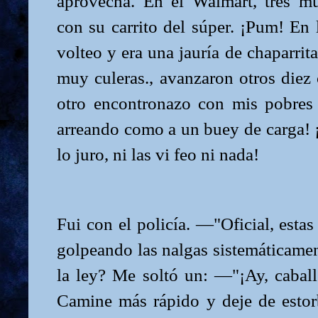
aprovecha. En el Walmart, tres m
con su carrito del súper. ¡Pum! En
volteo y era una jauría de chaparrit
muy culeras., avanzaron otros diez
otro encontronazo con mis pobres
arreando como a un buey de carga! 
lo juro, ni las vi feo ni nada!
Fui con el policía. —"Oficial, esta
golpeando las nalgas sistemáticame
la ley? Me soltó un: —"¡Ay, caball
Camine más rápido y deje de estor