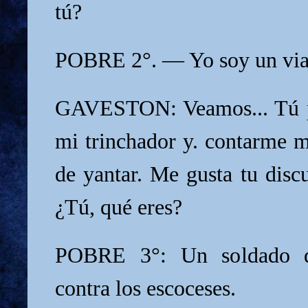
tú?
POBRE 2°. — Yo soy un via
GAVESTON: Veamos... Tú p
mi trinchador y. contarme m
de yantar. Me gusta tu disc
¿Tú, qué eres?
POBRE 3°: Un soldado q
contra los escoceses.