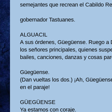
semejantes que recrean el Cabildo Re
gobernador Tastuanes.
ALGUACIL
A sus órdenes, Güegüense. Ruego a D
los señores principales, quienes sus
bailes, canciones, danzas y cosas pare
Güegüense.
(Dan vueltas los dos.) ¡Ah, Güegüen
en el paraje!
GÜEGÜENSE
Ya estamos con coraje.