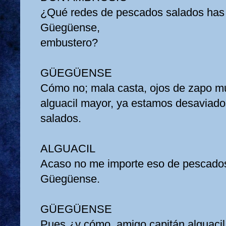
¿Qué redes de pescados salados has 
Güegüense,
embustero?
GÜEGÜENSE
Cómo no; mala casta, ojos de zapo m
alguacil mayor, ya estamos desaviad
salados.
ALGUACIL
Acaso no me importe eso de pescados
Güegüense.
GÜEGÜENSE
Pues ¿y cómo, amigo capitán alguaci