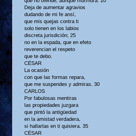
que no ofende, aunque murmura. 20
Deja de aumentar agravios
dudando de mi fe ansí,
que mis quejas contra ti
solo tienen en los labios
discreta jurisdición; 25
no en la espada, que en efeto
reverencian el respeto
que te debo.
CÉSAR
La ocasión
con que las formas repara,
que me suspendes y admiras. 30
CARLOS
Por fabulosas mentiras
las propiedades juzgara
que pintó la antigüedad
en la amistad verdadera,
si hallarlas en ti quisiera. 35
CÉSAR