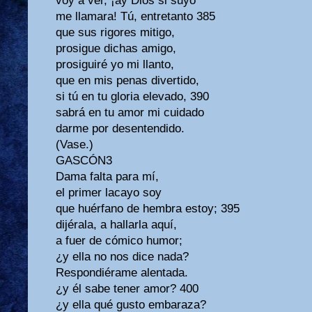
voy a ver, ¡ay Dios si suyo
me llamara! Tú, entretanto 385
que sus rigores mitigo,
prosigue dichas amigo,
prosiguiré yo mi llanto,
que en mis penas divertido,
si tú en tu gloria elevado, 390
sabrá en tu amor mi cuidado
darme por desentendido.
(Vase.)
GASCÓN3
Dama falta para mí,
el primer lacayo soy
que huérfano de hembra estoy; 395
dijérala, a hallarla aquí,
a fuer de cómico humor;
¿y ella no nos dice nada?
Respondiérame alentada.
¿y él sabe tener amor? 400
¿y ella qué gusto embaraza?