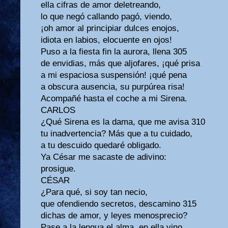
ella cifras de amor deletreando,
lo que negó callando pagó, viendo,
¡oh amor al principiar dulces enojos,
idiota en labios, elocuente en ojos!
Puso a la fiesta fin la aurora, llena 305
de envidias, más que aljofares, ¡qué prisa
a mi espaciosa suspensión! ¡qué pena
a obscura ausencia, su purpúrea risa!
Acompañé hasta el coche a mi Sirena.
CARLOS
¿Qué Sirena es la dama, que me avisa 310
tu inadvertencia? Más que a tu cuidado,
a tu descuido quedaré obligado.
Ya César me sacaste de adivino:
prosigue.
CÉSAR
¿Para qué, si soy tan necio,
que ofendiendo secretos, descamino 315
dichas de amor, y leyes menosprecio?
Pase a la lengua el alma, en ella vino