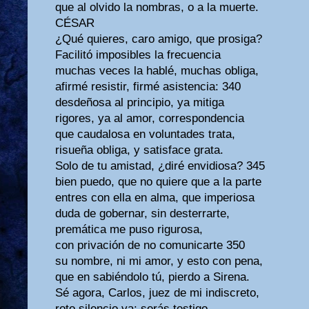
que al olvido la nombras, o a la muerte.
CÉSAR
¿Qué quieres, caro amigo, que prosiga?
Facilitó imposibles la frecuencia
muchas veces la hablé, muchas obliga,
afirmé resistir, firmé asistencia: 340
desdeñosa al principio, ya mitiga
rigores, ya al amor, correspondencia
que caudalosa en voluntades trata,
risueña obliga, y satisface grata.
Solo de tu amistad, ¿diré envidiosa? 345
bien puedo, que no quiere que a la parte
entres con ella en alma, que imperiosa
duda de gobernar, sin desterrarte,
premática me puso rigurosa,
con privación de no comunicarte 350
su nombre, ni mi amor, y esto con pena,
que en sabiéndolo tú, pierdo a Sirena.
Sé agora, Carlos, juez de mi indiscreto,
roto silencio ya: serás testigo