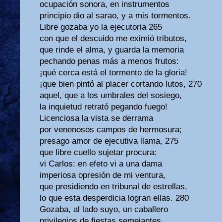
ocupación sonora, en instrumentos
principio dio al sarao, y a mis tormentos.
Libre gozaba yo la ejecutoria 265
con que el descuido me eximió tributos,
que rinde el alma, y guarda la memoria
pechando penas más a menos frutos:
¡qué cerca está el tormento de la gloria!
¡que bien pintó al placer cortando lutos, 270
aquel, que a los umbrales del sosiego,
la inquietud retrató pegando fuego!
Licenciosa la vista se derrama
por venenosos campos de hermosura;
presago amor de ejecutiva llama, 275
que libre cuello sujetar procura:
vi Carlos: en efeto vi a una dama
imperiosa opresión de mi ventura,
que presidiendo en tribunal de estrellas,
lo que esta desperdicia logran ellas. 280
Gozaba, al lado suyo, un caballero
privilegios de fiestas semejantes,