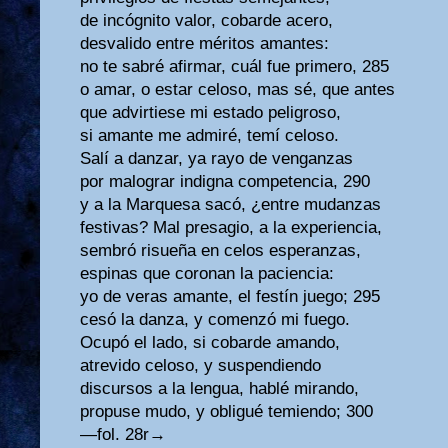
de incógnito valor, cobarde acero,
desvalido entre méritos amantes:
no te sabré afirmar, cuál fue primero, 285
o amar, o estar celoso, mas sé, que antes
que advirtiese mi estado peligroso,
si amante me admiré, temí celoso.
Salí a danzar, ya rayo de venganzas
por malograr indigna competencia, 290
y a la Marquesa sacó, ¿entre mudanzas
festivas? Mal presagio, a la experiencia,
sembró risueña en celos esperanzas,
espinas que coronan la paciencia:
yo de veras amante, el festín juego; 295
cesó la danza, y comenzó mi fuego.
Ocupó el lado, si cobarde amando,
atrevido celoso, y suspendiendo
discursos a la lengua, hablé mirando,
propuse mudo, y obligué temiendo; 300
—fol. 28r→