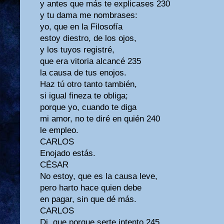
y antes que más te explicases 230
y tu dama me nombrases:
yo, que en la Filosofía
estoy diestro, de los ojos,
y los tuyos registré,
que era vitoria alcancé 235
la causa de tus enojos.
Haz tú otro tanto también,
si igual fineza te obliga;
porque yo, cuando te diga
mi amor, no te diré en quién 240
le empleo.
CARLOS
Enojado estás.
CÉSAR
No estoy, que es la causa leve,
pero harto hace quien debe
en pagar, sin que dé más.
CARLOS
Di, que porque serte intento 245