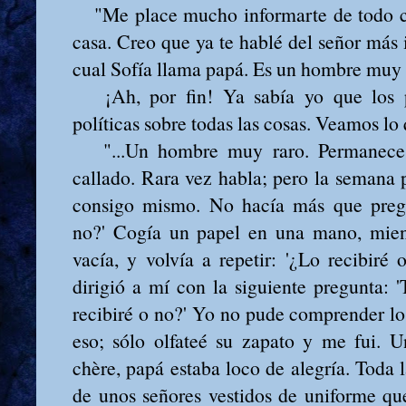
"Me place mucho informarte de todo cu
casa. Creo que ya te hablé del señor más 
cual Sofía llama papá. Es un hombre muy 
¡Ah, por fin! Ya sabía yo que los pe
políticas sobre todas las cosas. Veamos lo
"...Un hombre muy raro. Permanece 
callado. Rara vez habla; pero la semana 
consigo mismo. No hacía más que pregun
no?' Cogía un papel en una mano, mient
vacía, y volvía a repetir: '¿Lo recibiré
dirigió a mí con la siguiente pregunta: '
recibiré o no?' Yo no pude comprender l
eso; sólo olfateé su zapato y me fui. 
chère, papá estaba loco de alegría. Toda 
de unos señores vestidos de uniforme que 