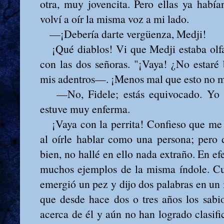
otra, muy jovencita. Pero ellas ya habí
volví a oír la misma voz a mi lado.
—¡Debería darte vergüenza, Medji!
¡Qué diablos! Vi que Medji estaba olfa
con las dos señoras. "¡Vaya! ¿No estar
mis adentros—. ¡Menos mal que esto no 
—No, Fidele; estás equivocado. Yo es
estuve muy enferma.
¡Vaya con la perrita! Confieso que me
al oírle hablar como una persona; pero 
bien, no hallé en ello nada extraño. En e
muchos ejemplos de la misma índole. Cu
emergió un pez y dijo dos palabras en un 
que desde hace dos o tres años los sabi
acerca de él y aún no han logrado clasifi