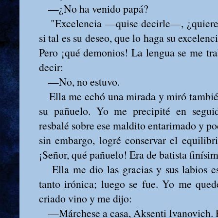
—¿No ha venido papá?
"Excelencia —quise decirle—, ¿quiere 
si tal es su deseo, que lo haga su excelenc
Pero ¡qué demonios! La lengua se me tra
decir:
—No, no estuvo.
Ella me echó una mirada y miró también l
su pañuelo. Yo me precipité en seguid
resbalé sobre ese maldito entarimado y po
sin embargo, logré conservar el equilibr
¡Señor, qué pañuelo! Era de batista finísi
Ella me dio las gracias y sus labios e
tanto irónica; luego se fue. Yo me qued
criado vino y me dijo:
—Márchese a casa, Aksenti Ivanovich. El