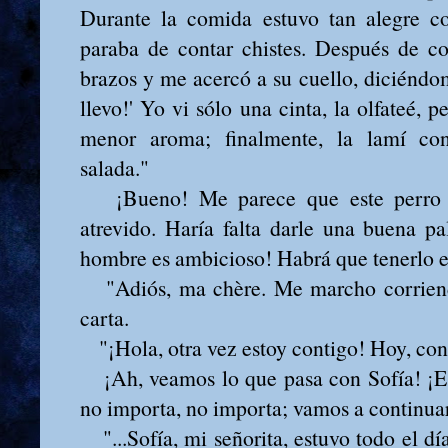
Durante la comida estuvo tan alegre c
paraba de contar chistes. Después de c
brazos y me acercó a su cuello, diciéndom
llevo!' Yo vi sólo una cinta, la olfateé, p
menor aroma; finalmente, la lamí con
salada."
¡Bueno! Me parece que este perro 
atrevido. Haría falta darle una buena pal
hombre es ambicioso! Habrá que tenerlo 
"Adiós, ma chère. Me marcho corriend
carta.
"¡Hola, otra vez estoy contigo! Hoy, con 
¡Ah, veamos lo que pasa con Sofía! ¡Es
no importa, no importa; vamos a continuar
"...Sofía, mi señorita, estuvo todo el d