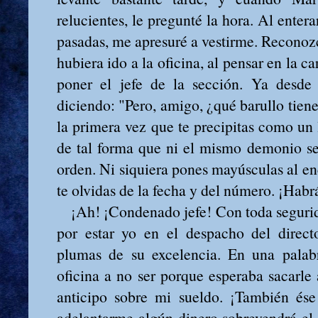
relucientes, le pregunté la hora. Al enter
pasadas, me apresuré a vestirme. Recono
hubiera ido a la oficina, al pensar en la c
poner el jefe de la sección. Ya desd
diciendo: "Pero, amigo, ¿qué barullo tien
la primera vez que te precipitas como un 
de tal forma que ni el mismo demonio se
orden. Ni siquiera pones mayúsculas al e
te olvidas de la fecha y del número. ¡Habrá
¡Ah! ¡Condenado jefe! Con toda segurid
por estar yo en el despacho del direct
plumas de su excelencia. En una palabr
oficina a no ser porque esperaba sacarle 
anticipo sobre mi sueldo. ¡También ése
adelantarme algún dinero sobrevendrá el J