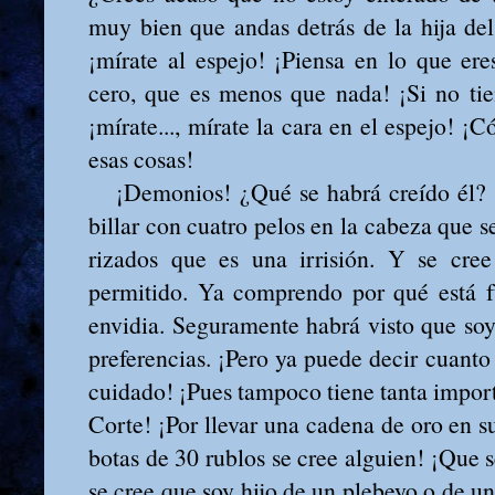
muy bien que andas detrás de la hija del
¡mírate al espejo! ¡Piensa en lo que er
cero, que es menos que nada! ¡Si no tie
¡mírate..., mírate la cara en el espejo! 
esas cosas!
¡Demonios! ¿Qué se habrá creído él? Si
billar con cuatro pelos en la cabeza que 
rizados que es una irrisión. Y se cree
permitido. Ya comprendo por qué está f
envidia. Seguramente habrá visto que so
preferencias. ¡Pero ya puede decir cuanto
cuidado! ¡Pues tampoco tiene tanta import
Corte! ¡Por llevar una cadena de oro en s
botas de 30 rublos se cree alguien! ¡Que 
se cree que soy hijo de un plebeyo o de un